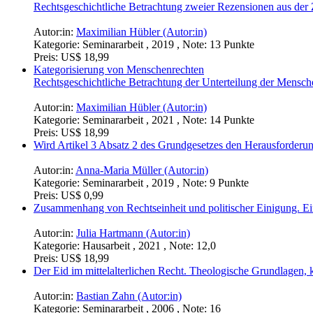
Rechtsgeschichtliche Betrachtung zweier Rezensionen aus der 
Autor:in:
Maximilian Hübler (Autor:in)
Kategorie:
Seminararbeit , 2019 , Note: 13 Punkte
Preis:
US$ 18,99
Kategorisierung von Menschenrechten
Rechtsgeschichtliche Betrachtung der Unterteilung der Mensch
Autor:in:
Maximilian Hübler (Autor:in)
Kategorie:
Seminararbeit , 2021 , Note: 14 Punkte
Preis:
US$ 18,99
Wird Artikel 3 Absatz 2 des Grundgesetzes den Herausforderung
Autor:in:
Anna-Maria Müller (Autor:in)
Kategorie:
Seminararbeit , 2019 , Note: 9 Punkte
Preis:
US$ 0,99
Zusammenhang von Rechtseinheit und politischer Einigung. Ein
Autor:in:
Julia Hartmann (Autor:in)
Kategorie:
Hausarbeit , 2021 , Note: 12,0
Preis:
US$ 18,99
Der Eid im mittelalterlichen Recht. Theologische Grundlagen, 
Autor:in:
Bastian Zahn (Autor:in)
Kategorie:
Seminararbeit , 2006 , Note: 16