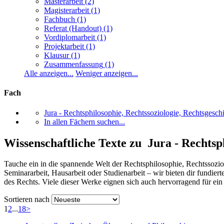
Masterarbeit
(2)
Magisterarbeit
(1)
Fachbuch
(1)
Referat (Handout)
(1)
Vordiplomarbeit
(1)
Projektarbeit
(1)
Klausur
(1)
Zusammenfassung
(1)
Alle anzeigen...
Weniger anzeigen...
Fach
Jura - Rechtsphilosophie, Rechtssoziologie, Rechtsgesch
In allen Fächern suchen...
Wissenschaftliche Texte zu Jura - Rechtsp
Tauche ein in die spannende Welt der Rechtsphilosophie, Rechtssoziol
Seminararbeit, Hausarbeit oder Studienarbeit – wir bieten dir fundi
des Rechts. Viele dieser Werke eignen sich auch hervorragend für ei
Sortieren nach
1
2
...
18
>