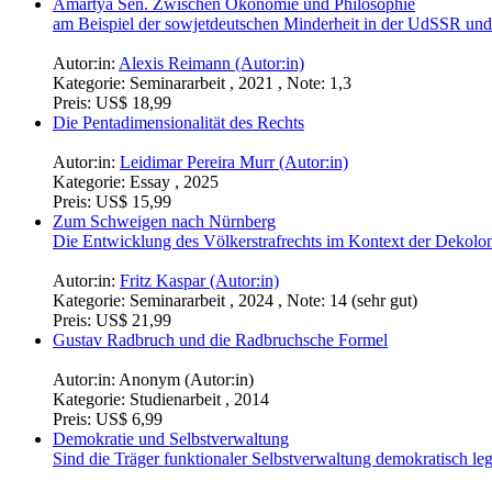
Amartya Sen. Zwischen Ökonomie und Philosophie
am Beispiel der sowjetdeutschen Minderheit in der UdSSR und
Autor:in:
Alexis Reimann (Autor:in)
Kategorie:
Seminararbeit , 2021 , Note: 1,3
Preis:
US$ 18,99
Die Pentadimensionalität des Rechts
Autor:in:
Leidimar Pereira Murr (Autor:in)
Kategorie:
Essay , 2025
Preis:
US$ 15,99
Zum Schweigen nach Nürnberg
Die Entwicklung des Völkerstrafrechts im Kontext der Dekolo
Autor:in:
Fritz Kaspar (Autor:in)
Kategorie:
Seminararbeit , 2024 , Note: 14 (sehr gut)
Preis:
US$ 21,99
Gustav Radbruch und die Radbruchsche Formel
Autor:in:
Anonym (Autor:in)
Kategorie:
Studienarbeit , 2014
Preis:
US$ 6,99
Demokratie und Selbstverwaltung
Sind die Träger funktionaler Selbstverwaltung demokratisch leg