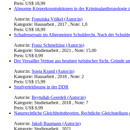
Preis:
US$ 18,99
Abnorme Körperkonstruktionen in der Kriminalanthropologie
Autor:in:
Franziska Völkel (Autor:in)
Kategorie:
Hausarbeit , 2017 , Note: 1,0
Preis:
US$ 18,99
Schadensersatz im Allgemeinen Schuldrecht. Nach der Schuld
Autor:in:
Franz Schmelzing (Autor:in)
Kategorie:
Studienarbeit , 2021 , Note: 15,00
Preis:
US$ 0,99
Der Versailler Vertrag aus heutiger juristischer Sicht. Gründe
Autor:in:
Sonja Kraml (Autor:in)
Kategorie:
Hausarbeit , 2018 , Note: 2
Preis:
US$ 15,99
Strafverteidigung in der DDR
Autor:in:
Beytullah Geredeli (Autor:in)
Kategorie:
Studienarbeit , 2018 , Note: 7
Preis:
US$ 0,99
Naturrechtliche Gleichheitstheorien. Rechtliche Gleichstellun
Autor:in:
Jakob Baumann (Autor:in)
Kategorie:
Studienarbeit , 2021