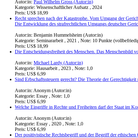
Autor:in:
Paul Wilhelm Gross (Autor:in)
Kategorie:
Wissenschaftlicher Aufsatz , 2024
Preis:
US$ 18,99
Recht sprechen nach der Katastrophe. Vom Umgang der Geric
Die Entwicklung des strafrechtlichen Umgangs deutscher Geri
Autor:in:
Benjamin Hummelsheim (Autor:in)
Kategorie:
Seminararbeit , 2021 , Note: 10 Punkte (vollbefried
Preis:
US$ 18,99
Die Entscheidungsfreiheit des Menschen. Das Menschenbild v
Autor:in:
Michael Lardy (Autor:in)
Kategorie:
Hausarbeit , 2023 , Note: 1,0
Preis:
US$ 6,99
Sind Erbschaftssteuern gerecht? Die Theorie der Gerechtigkei
Autor:in:
Anonym (Autor:in)
Kategorie:
Essay , Note: 1,0
Preis:
US$ 6,99
Welche Eingriffe in Rechte und Freiheiten darf der Staat im K
Autor:in:
Anonym (Autor:in)
Kategorie:
Essay , 2020 , Note: 1,0
Preis:
US$ 6,99
Der positivistische Rechtsbegriff und der Begriff der ethisch