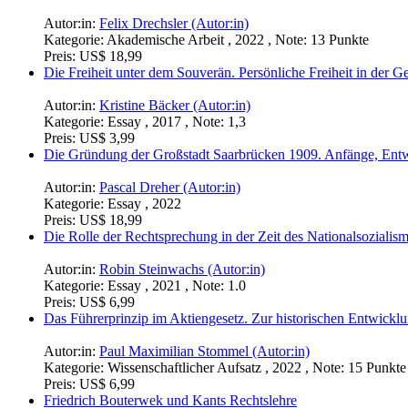
Autor:in:
Felix Drechsler (Autor:in)
Kategorie:
Akademische Arbeit , 2022 , Note: 13 Punkte
Preis:
US$ 18,99
Die Freiheit unter dem Souverän. Persönliche Freiheit in der Ge
Autor:in:
Kristine Bäcker (Autor:in)
Kategorie:
Essay , 2017 , Note: 1,3
Preis:
US$ 3,99
Die Gründung der Großstadt Saarbrücken 1909. Anfänge, Ent
Autor:in:
Pascal Dreher (Autor:in)
Kategorie:
Essay , 2022
Preis:
US$ 18,99
Die Rolle der Rechtsprechung in der Zeit des Nationalsozialis
Autor:in:
Robin Steinwachs (Autor:in)
Kategorie:
Essay , 2021 , Note: 1.0
Preis:
US$ 6,99
Das Führerprinzip im Aktiengesetz. Zur historischen Entwickl
Autor:in:
Paul Maximilian Stommel (Autor:in)
Kategorie:
Wissenschaftlicher Aufsatz , 2022 , Note: 15 Punkte
Preis:
US$ 6,99
Friedrich Bouterwek und Kants Rechtslehre