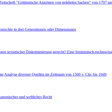
Zeitschrift "Göttingische Anzeigen von gelehrten Sachen" von 1797 u
enrechte in drei Generationen oder Dimensionen
en sexistischer Diskriminierung gerecht? Eine feministisch-rechtswiss
e Analyse diverser Quellen im Zeitraum von 1500 v. Chr. bis 1949
kanonisches und weltliches Recht