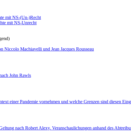
hte mit NS-(Un-)Recht
chte mit NS-Unrecht
igend)
on Niccolo Machiavelli und Jean Jacques Rousseau
t nach John Rawls
ontext einer Pandemie vornehmen und welche Grenzen sind diesen Eingr
en Geltung nach Robert Alexy. Veranschaulichungen anhand des Abtreib