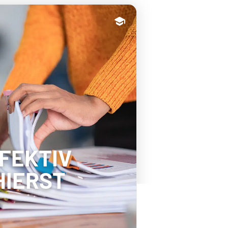
FFEKTIV
HIERST