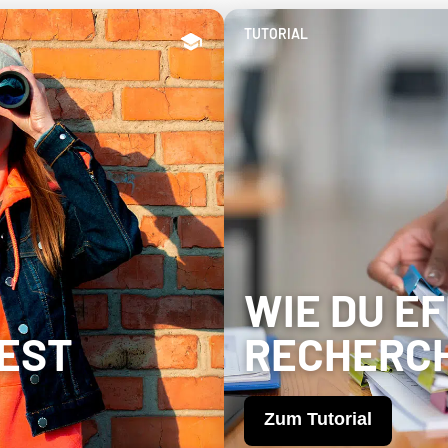
TUTORIAL
WIE DU E
EST
RECHERC
Zum Tutorial