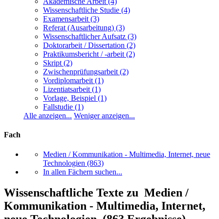
Akademische Arbeit
(4)
Wissenschaftliche Studie
(4)
Examensarbeit
(3)
Referat (Ausarbeitung)
(3)
Wissenschaftlicher Aufsatz
(3)
Doktorarbeit / Dissertation
(2)
Praktikumsbericht / -arbeit
(2)
Skript
(2)
Zwischenprüfungsarbeit
(2)
Vordiplomarbeit
(1)
Lizentiatsarbeit
(1)
Vorlage, Beispiel
(1)
Fallstudie
(1)
Alle anzeigen...
Weniger anzeigen...
Fach
Medien / Kommunikation - Multimedia, Internet, neue
Technologien
(863)
In allen Fächern suchen...
Wissenschaftliche Texte zu Medien /
Kommunikation - Multimedia, Internet,
neue Technologien (863 Ergebnisse)