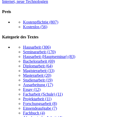
Internet, neue Technologien
Preis
Kostenpflichtig
(807)
Kostenlos
(56)
Kategorie des Textes
Hausarbeit
(306)
Seminararbeit
(170)
Hausarbeit (Hauptseminar)
(83)
Bachelorarbeit
(69)
Diplomarbeit
(64)
Magisterarbeit
(33)
Masterarbeit
(20)
Studienarbeit
(19)
Ausarbeitung
(17)
Essay
(12)
Facharbeit (Schule)
(11)
Projektarbeit
(11)
Forschungsarbeit
(8)
Einsendeaufgabe
(7)
Fachbuch
(4)