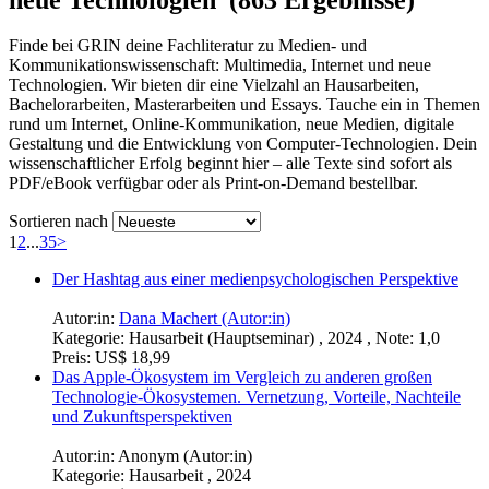
Finde bei GRIN deine Fachliteratur zu Medien- und
Kommunikationswissenschaft: Multimedia, Internet und neue
Technologien. Wir bieten dir eine Vielzahl an Hausarbeiten,
Bachelorarbeiten, Masterarbeiten und Essays. Tauche ein in Themen
rund um Internet, Online-Kommunikation, neue Medien, digitale
Gestaltung und die Entwicklung von Computer-Technologien. Dein
wissenschaftlicher Erfolg beginnt hier – alle Texte sind sofort als
PDF/eBook verfügbar oder als Print-on-Demand bestellbar.
Sortieren nach
1
2
...
35
>
Der Hashtag aus einer medienpsychologischen Perspektive
Autor:in:
Dana Machert (Autor:in)
Kategorie:
Hausarbeit (Hauptseminar) , 2024 , Note: 1,0
Preis:
US$ 18,99
Das Apple-Ökosystem im Vergleich zu anderen großen
Technologie-Ökosystemen. Vernetzung, Vorteile, Nachteile
und Zukunftsperspektiven
Autor:in:
Anonym (Autor:in)
Kategorie:
Hausarbeit , 2024