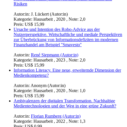
Risiken
Autor:in:
J. Lückert (Autor:in)
Kategorie:
Hausarbeit , 2020 , Note: 2,0
Preis:
US$ 15,99
Ursache und Intention des Robo-Advice aus der
Nutzerperspektive. Wirtschaftliche und mediale Perspektiven
zur Überbrückung von Informationsdefiziten im modernen
Finanzhandel am Beispiel ''Smavesto''
Autor:in:
René Siepmann (Autor:in)
Kategorie:
Hausarbeit , 2023 , Note: 2,0
Preis:
US$ 15,99
Information Literacy. Eine neue, erweiternde Dimension der
Medienkompetenz?
Autor:in:
Anonym (Autor:in)
Kategorie:
Hausarbeit , 2020 , Note: 1,0
Preis:
US$ 15,99
Ambivalenzen der digitalen Transformation. Nachhaltige
Medientechnologien und der Weg in eine grüne Zukunft?
Autor:in:
Florian Rumberg (Autor:in)
Kategorie:
Hausarbeit , 2022 , Note: 1,3
Preis:
US$ 0,99