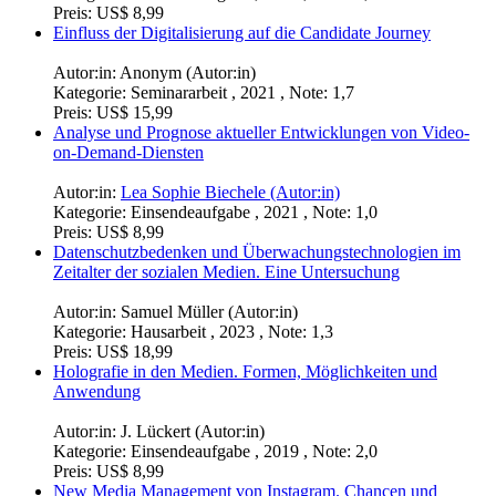
Preis:
US$ 8,99
Einfluss der Digitalisierung auf die Candidate Journey
Autor:in:
Anonym (Autor:in)
Kategorie:
Seminararbeit , 2021 , Note: 1,7
Preis:
US$ 15,99
Analyse und Prognose aktueller Entwicklungen von Video-
on-Demand-Diensten
Autor:in:
Lea Sophie Biechele (Autor:in)
Kategorie:
Einsendeaufgabe , 2021 , Note: 1,0
Preis:
US$ 8,99
Datenschutzbedenken und Überwachungstechnologien im
Zeitalter der sozialen Medien. Eine Untersuchung
Autor:in:
Samuel Müller (Autor:in)
Kategorie:
Hausarbeit , 2023 , Note: 1,3
Preis:
US$ 18,99
Holografie in den Medien. Formen, Möglichkeiten und
Anwendung
Autor:in:
J. Lückert (Autor:in)
Kategorie:
Einsendeaufgabe , 2019 , Note: 2,0
Preis:
US$ 8,99
New Media Management von Instagram. Chancen und