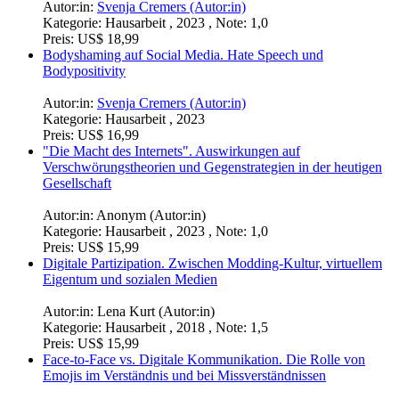
Autor:in:
Svenja Cremers (Autor:in)
Kategorie:
Hausarbeit , 2023 , Note: 1,0
Preis:
US$ 18,99
Bodyshaming auf Social Media. Hate Speech und
Bodypositivity
Autor:in:
Svenja Cremers (Autor:in)
Kategorie:
Hausarbeit , 2023
Preis:
US$ 16,99
"Die Macht des Internets". Auswirkungen auf
Verschwörungstheorien und Gegenstrategien in der heutigen
Gesellschaft
Autor:in:
Anonym (Autor:in)
Kategorie:
Hausarbeit , 2023 , Note: 1,0
Preis:
US$ 15,99
Digitale Partizipation. Zwischen Modding-Kultur, virtuellem
Eigentum und sozialen Medien
Autor:in:
Lena Kurt (Autor:in)
Kategorie:
Hausarbeit , 2018 , Note: 1,5
Preis:
US$ 15,99
Face-to-Face vs. Digitale Kommunikation. Die Rolle von
Emojis im Verständnis und bei Missverständnissen