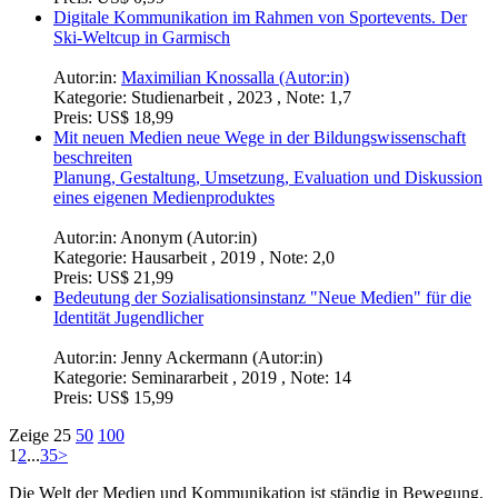
Digitale Kommunikation im Rahmen von Sportevents. Der
Ski-Weltcup in Garmisch
Autor:in:
Maximilian Knossalla (Autor:in)
Kategorie:
Studienarbeit , 2023 , Note: 1,7
Preis:
US$ 18,99
Mit neuen Medien neue Wege in der Bildungswissenschaft
beschreiten
Planung, Gestaltung, Umsetzung, Evaluation und Diskussion
eines eigenen Medienproduktes
Autor:in:
Anonym (Autor:in)
Kategorie:
Hausarbeit , 2019 , Note: 2,0
Preis:
US$ 21,99
Bedeutung der Sozialisationsinstanz "Neue Medien" für die
Identität Jugendlicher
Autor:in:
Jenny Ackermann (Autor:in)
Kategorie:
Seminararbeit , 2019 , Note: 14
Preis:
US$ 15,99
Zeige
25
50
100
1
2
...
35
>
Die Welt der Medien und Kommunikation ist ständig in Bewegung.