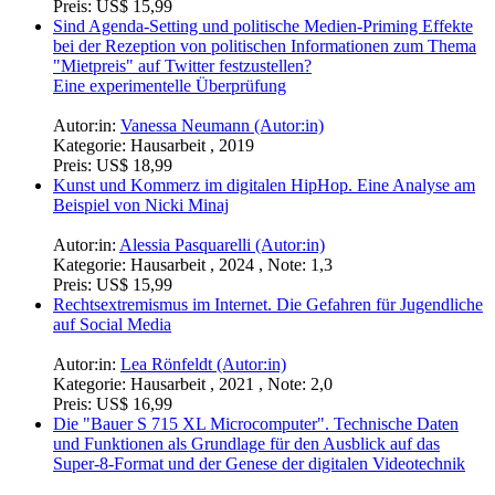
Preis:
US$ 15,99
Sind Agenda-Setting und politische Medien-Priming Effekte
bei der Rezeption von politischen Informationen zum Thema
"Mietpreis" auf Twitter festzustellen?
Eine experimentelle Überprüfung
Autor:in:
Vanessa Neumann (Autor:in)
Kategorie:
Hausarbeit , 2019
Preis:
US$ 18,99
Kunst und Kommerz im digitalen HipHop. Eine Analyse am
Beispiel von Nicki Minaj
Autor:in:
Alessia Pasquarelli (Autor:in)
Kategorie:
Hausarbeit , 2024 , Note: 1,3
Preis:
US$ 15,99
Rechtsextremismus im Internet. Die Gefahren für Jugendliche
auf Social Media
Autor:in:
Lea Rönfeldt (Autor:in)
Kategorie:
Hausarbeit , 2021 , Note: 2,0
Preis:
US$ 16,99
Die "Bauer S 715 XL Microcomputer". Technische Daten
und Funktionen als Grundlage für den Ausblick auf das
Super-8-Format und der Genese der digitalen Videotechnik