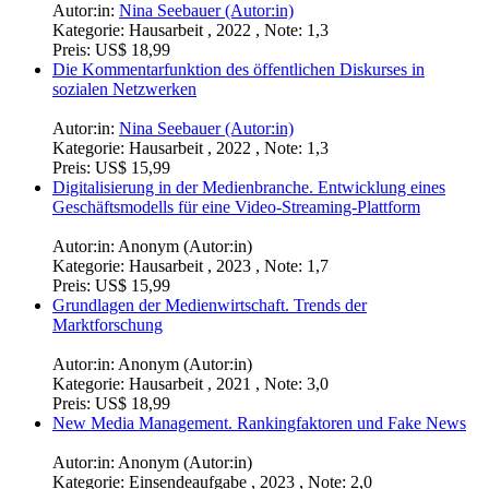
Autor:in:
Nina Seebauer (Autor:in)
Kategorie:
Hausarbeit , 2022 , Note: 1,3
Preis:
US$ 18,99
Die Kommentarfunktion des öffentlichen Diskurses in
sozialen Netzwerken
Autor:in:
Nina Seebauer (Autor:in)
Kategorie:
Hausarbeit , 2022 , Note: 1,3
Preis:
US$ 15,99
Digitalisierung in der Medienbranche. Entwicklung eines
Geschäftsmodells für eine Video-Streaming-Plattform
Autor:in:
Anonym (Autor:in)
Kategorie:
Hausarbeit , 2023 , Note: 1,7
Preis:
US$ 15,99
Grundlagen der Medienwirtschaft. Trends der
Marktforschung
Autor:in:
Anonym (Autor:in)
Kategorie:
Hausarbeit , 2021 , Note: 3,0
Preis:
US$ 18,99
New Media Management. Rankingfaktoren und Fake News
Autor:in:
Anonym (Autor:in)
Kategorie:
Einsendeaufgabe , 2023 , Note: 2,0