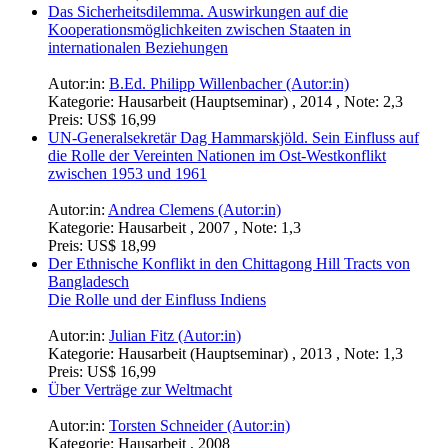
Das Sicherheitsdilemma. Auswirkungen auf die
Kooperationsmöglichkeiten zwischen Staaten in
internationalen Beziehungen
Autor:in:
B.Ed. Philipp Willenbacher (Autor:in)
Kategorie:
Hausarbeit (Hauptseminar) , 2014 , Note: 2,3
Preis:
US$ 16,99
UN-Generalsekretär Dag Hammarskjöld. Sein Einfluss auf
die Rolle der Vereinten Nationen im Ost-Westkonflikt
zwischen 1953 und 1961
Autor:in:
Andrea Clemens (Autor:in)
Kategorie:
Hausarbeit , 2007 , Note: 1,3
Preis:
US$ 18,99
Der Ethnische Konflikt in den Chittagong Hill Tracts von
Bangladesch
Die Rolle und der Einfluss Indiens
Autor:in:
Julian Fitz (Autor:in)
Kategorie:
Hausarbeit (Hauptseminar) , 2013 , Note: 1,3
Preis:
US$ 16,99
Über Verträge zur Weltmacht
Autor:in:
Torsten Schneider (Autor:in)
Kategorie:
Hausarbeit , 2008