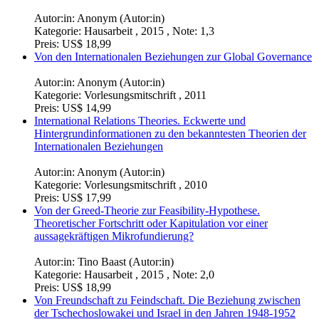
Autor:in:
Anonym (Autor:in)
Kategorie:
Hausarbeit , 2015 , Note: 1,3
Preis:
US$ 18,99
Von den Internationalen Beziehungen zur Global Governance
Autor:in:
Anonym (Autor:in)
Kategorie:
Vorlesungsmitschrift , 2011
Preis:
US$ 14,99
International Relations Theories. Eckwerte und
Hintergrundinformationen zu den bekanntesten Theorien der
Internationalen Beziehungen
Autor:in:
Anonym (Autor:in)
Kategorie:
Vorlesungsmitschrift , 2010
Preis:
US$ 17,99
Von der Greed-Theorie zur Feasibility-Hypothese.
Theoretischer Fortschritt oder Kapitulation vor einer
aussagekräftigen Mikrofundierung?
Autor:in:
Tino Baast (Autor:in)
Kategorie:
Hausarbeit , 2015 , Note: 2,0
Preis:
US$ 18,99
Von Freundschaft zu Feindschaft. Die Beziehung zwischen
der Tschechoslowakei und Israel in den Jahren 1948-1952