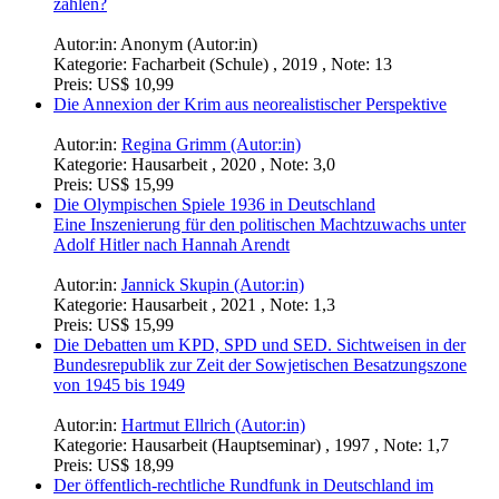
zahlen?
Autor:in:
Anonym (Autor:in)
Kategorie:
Facharbeit (Schule) , 2019 , Note: 13
Preis:
US$ 10,99
Die Annexion der Krim aus neorealistischer Perspektive
Autor:in:
Regina Grimm (Autor:in)
Kategorie:
Hausarbeit , 2020 , Note: 3,0
Preis:
US$ 15,99
Die Olympischen Spiele 1936 in Deutschland
Eine Inszenierung für den politischen Machtzuwachs unter
Adolf Hitler nach Hannah Arendt
Autor:in:
Jannick Skupin (Autor:in)
Kategorie:
Hausarbeit , 2021 , Note: 1,3
Preis:
US$ 15,99
Die Debatten um KPD, SPD und SED. Sichtweisen in der
Bundesrepublik zur Zeit der Sowjetischen Besatzungszone
von 1945 bis 1949
Autor:in:
Hartmut Ellrich (Autor:in)
Kategorie:
Hausarbeit (Hauptseminar) , 1997 , Note: 1,7
Preis:
US$ 18,99
Der öffentlich-rechtliche Rundfunk in Deutschland im