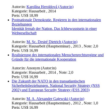
Autor:in:
Karolína Heroldová (Autor:in)
Kategorie:
Hausarbeit , 2014
Preis:
US$ 18,99
Postnationale Demokratie. Regieren in den internationalen
Beziehungen
Identität fernab der Nation. Das Ichbewusstsein in einer
Weltgesellschaft
Autor:in:
M. Sc. Desiré Dietrich (Autor:in)
Kategorie:
Hausarbeit (Hauptseminar) , 2013 , Note: 2,0
Preis:
US$ 16,99
Realisierung des internationalen Menschenrechtsregime und
Gründe für die internationale Kooperation
Autor:in:
Anonym (Autor:in)
Kategorie:
Hausarbeit , 2014 , Note: 2,0
Preis:
US$ 16,99
Die Zukunft der NATO in den transatlantischen
Sicherheitsbeziehungen. National Security Strategy (NSS
2002) und European Security Strategy (ESS 2003)
Autor:in:
M. A. Alexander Gajewski (Autor:in)
Kategorie:
Hausarbeit (Hauptseminar) , 2012 , Note: 1,0
Preis:
US$ 16,99