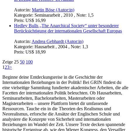
Autor:in:
Martin Böse (Autor:in)
Kategorie:
Seminararbeit , 2010 , Note: 1,5
Preis:
US$ 16,99
Hedley Bulls „The Anarchical Society“ unter besonderer
Berücksichtigung der internationalen Gesellschaft Europas
Autor:in:
Andrea Gebhardt (Autor:in)
Kategorie:
Hausarbeit , 2004 , Note: 1,3
Preis:
US$ 18,99
Zeige
25
50
100
1
2
3
>
Beginne deine Entdeckungsreise in die Geschichte der
Internationalen Beziehungen in der Politik! Bei GRIN findest du
eine vielseitige Sammlung fundierter akademischer Arbeiten, die alle
Facetten der internationalen Politik beleuchten. Ob Hausarbeiten,
Seminararbeiten, Bachelorarbeiten, Masterarbeiten oder
Magisterarbeiten – unsere Plattform bietet dir umfassende
Ressourcen. Tauche ein in die Theorien des Realismus und
Neorealismus, erforsche die Ansätze der Englischen Schule und
analysiere die Konzepte von Sicherheit und internationalen
Beziehungen im Wandel der Zeit. Unsere Texte decken spannende
historische Ereignisse ab, wie den Wiener Kongress, den Versailler