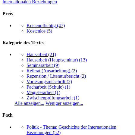
Internationalen Beziehungen
Preis
Kostenpflichtig
(47)
Kostenlos
(5)
Kategorie des Textes
Hausarbeit
(21)
Hausarbeit (Hauptseminar)
(13)
Seminararbeit
(9)
Referat (Ausarbeitung)
(2)
Rezension / Literaturbericht
(2)
Vorlesungsmitschrift
(2)
Facharbeit (Schule)
(1)
Magisterarbeit
(1)
Zwischenprüfungsarbeit
(1)
Alle anzeigen...
Weniger anzeigen...
Fach
Politik - Thema: Geschichte der Internationalen
Beziehungen
(52)