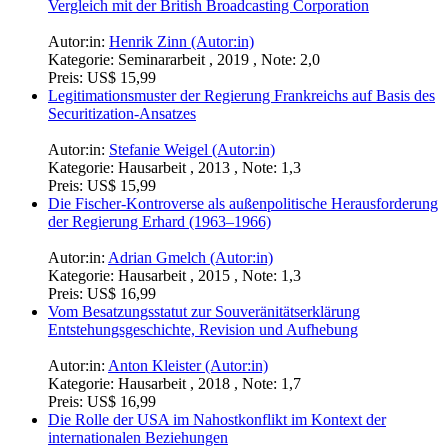
Vergleich mit der British Broadcasting Corporation
Autor:in:
Henrik Zinn (Autor:in)
Kategorie:
Seminararbeit , 2019 , Note: 2,0
Preis:
US$ 15,99
Legitimationsmuster der Regierung Frankreichs auf Basis des
Securitization-Ansatzes
Autor:in:
Stefanie Weigel (Autor:in)
Kategorie:
Hausarbeit , 2013 , Note: 1,3
Preis:
US$ 15,99
Die Fischer-Kontroverse als außenpolitische Herausforderung
der Regierung Erhard (1963–1966)
Autor:in:
Adrian Gmelch (Autor:in)
Kategorie:
Hausarbeit , 2015 , Note: 1,3
Preis:
US$ 16,99
Vom Besatzungsstatut zur Souveränitätserklärung
Entstehungsgeschichte, Revision und Aufhebung
Autor:in:
Anton Kleister (Autor:in)
Kategorie:
Hausarbeit , 2018 , Note: 1,7
Preis:
US$ 16,99
Die Rolle der USA im Nahostkonflikt im Kontext der
internationalen Beziehungen