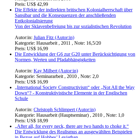
Preis:
US$ 42,99
Die Effekte der indirekten britischen Kolonialherrschaft über
Sansibar und die Konsequenzen der anschließenden
Entkolonialisierung
Von der Sklavenbefreiung bis zur sozialistischen Revolution
Autor:in:
Julian Fitz (Autor:in)
Kategorie:
Hausarbeit , 2011 , Note: 16,5/20
Preis:
US$ 16,99
Die Entwicklung der G6 zur G20 unter Berücksichtigung von
Normen, Werten und Pfadabhängigkeiten
Autor:in:
Kay Milbert (Autor:in)
Kategorie:
Seminararbeit , 2010 , Note: 2,0
Preis:
US$ 16,99
„International Society Constructivism“ oder „Not All the Way
Down“? - Konstruktivistische Elemente in der Englischen
Schule
Autor:in:
Christoph Schlimpert (Autor:in)
Kategorie:
Hausarbeit (Hauptseminar) , 2010 , Note: 1,0
Preis:
US$ 18,99
„After all, for every neck, there are two hands to choke it.“
Die Entwicklung des Realismus an ausgewählten Beispielen
in Bezug auf Hobbes’ Leviathan