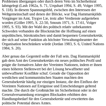
Problemen übergangen oder durch deren Veto im Sicherheitsrat
lahmgelegt (Lash 1962a, S. 71, Urquhart 1994, S. 49, Volger 1995,
S. 118). In diesem Spannungsfeld, zwischen den Interessen der
Weltgemeinschaft und denen der Blöcke, war Dag Hammarskjölds
Vorgänger im Amt, Trygve Lie, trotz aller Verdienste aufgerieben
worden (Göller 1995, S. 22-50, Smouts 1971, S. 17-61, Volger
1995, S. 93). Mit der Wahl des politisch relativ unbekannten
Schweden verbanden die Blockmächte die Hoffnung auf einen
unpolitischen, bürokratischen und damit bequemen Generalsekretär,
der sich auf seine Funktion als höchster Verwaltungsbeamter der
Organisation beschränken würde (Jordan 1983, S. 6, United Nations
1984, S. 20).
Aber genau das Gegenteil sollte der Fall sein. Dag Hammarskjöld
gab dem Amt des Generalsekretärs ein neues politisches Profil und
prägte die formativen Jahre der Vereinten Nationen, indem er ihnen
einen höheren Stellenwert bei der Lösung bewaffneter und
unbewaffneter Konflikte schuf. Gerade die Opposition der
westlichen und kommunistischen Staaten machten den
Generalsekretär häufig zur einzigen Instanz, die den Einfluss der
Vereinten Nationen auf Ereignisse und Entscheidungen geltend
machte. Die durch die Großmächte im Sicherheitsrat oder in der
Generalversammlung erzeugten Blockaden erhöhten den
Handlungsbedarf für den Generalsekretär und erweiterten das
politische Potential dieses Amtes.