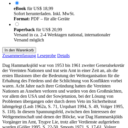
eBook
für
US$ 18,99
Sofort herunterladen. Inkl. MwSt.
Format:
PDF – für alle Geräte
Paperback
für
US$ 20,99
Versand in ca. 2-4 Werktagen national, internationaler
Versand möglich
In den Warenkorb
Zusammenfassung
Leseprobe
Details
Dag Hammarksjöld war von 1953 bis 1961 zweiter Generalsekretär
der Vereinten Nationen und trat sein Amt in einer Zeit an, als die
ersten Illusionen über die Bedeutung der Weltorganisation für die
Erhaltung des Friedens und die Schlichtung von Konflikten vorbei
waren. Acht Jahre nach ihrer Gründung hatten die Vereinten
Nationen an Ansehen verloren und wurden von den Großmächten,
vor allem den USA und der Sowjetunion, bei der Lösung von
Problemen übergangen oder durch deren Veto im Sicherheitsrat
lahmgelegt (Lash 1962a, S. 71, Urquhart 1994, S. 49, Volger 1995,
S. 118). In diesem Spannungsfeld, zwischen den Interessen der
Weltgemeinschaft und denen der Blöcke, war Dag Hammarskjölds
Vorgänger im Amt, Trygve Lie, trotz aller Verdienste aufgerieben
worden (Göller 1995, S. 22-50, Smouts 1971, S. 17-61, Volger