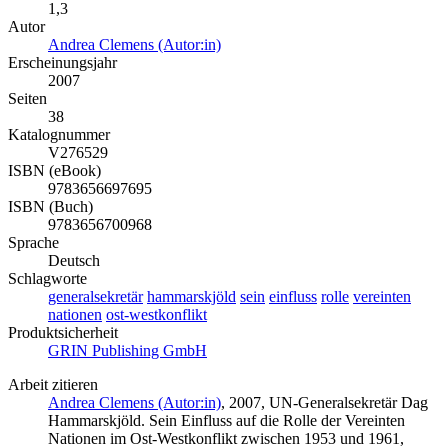
1,3
Autor
Andrea Clemens (Autor:in)
Erscheinungsjahr
2007
Seiten
38
Katalognummer
V276529
ISBN (eBook)
9783656697695
ISBN (Buch)
9783656700968
Sprache
Deutsch
Schlagworte
generalsekretär
hammarskjöld
sein
einfluss
rolle
vereinten
nationen
ost-westkonflikt
Produktsicherheit
GRIN Publishing GmbH
Arbeit zitieren
Andrea Clemens (Autor:in)
, 2007, UN-Generalsekretär Dag
Hammarskjöld. Sein Einfluss auf die Rolle der Vereinten
Nationen im Ost-Westkonflikt zwischen 1953 und 1961,