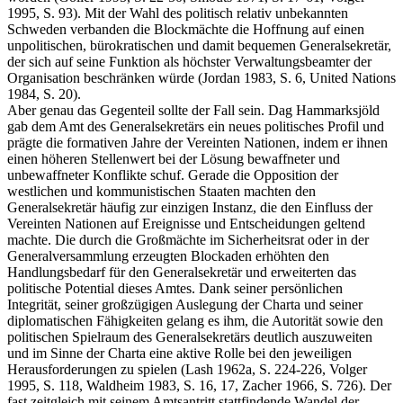
1995, S. 93). Mit der Wahl des politisch relativ unbekannten
Schweden verbanden die Blockmächte die Hoffnung auf einen
unpolitischen, bürokratischen und damit bequemen Generalsekretär,
der sich auf seine Funktion als höchster Verwaltungsbeamter der
Organisation beschränken würde (Jordan 1983, S. 6, United Nations
1984, S. 20).
Aber genau das Gegenteil sollte der Fall sein. Dag Hammarksjöld
gab dem Amt des Generalsekretärs ein neues politisches Profil und
prägte die formativen Jahre der Vereinten Nationen, indem er ihnen
einen höheren Stellenwert bei der Lösung bewaffneter und
unbewaffneter Konflikte schuf. Gerade die Opposition der
westlichen und kommunistischen Staaten machten den
Generalsekretär häufig zur einzigen Instanz, die den Einfluss der
Vereinten Nationen auf Ereignisse und Entscheidungen geltend
machte. Die durch die Großmächte im Sicherheitsrat oder in der
Generalversammlung erzeugten Blockaden erhöhten den
Handlungsbedarf für den Generalsekretär und erweiterten das
politische Potential dieses Amtes. Dank seiner persönlichen
Integrität, seiner großzügigen Auslegung der Charta und seiner
diplomatischen Fähigkeiten gelang es ihm, die Autorität sowie den
politischen Spielraum des Generalsekretärs deutlich auszuweiten
und im Sinne der Charta eine aktive Rolle bei den jeweiligen
Herausforderungen zu spielen (Lash 1962a, S. 224-226, Volger
1995, S. 118, Waldheim 1983, S. 16, 17, Zacher 1966, S. 726). Der
fast zeitgleich mit seinem Amtsantritt stattfindende Wandel der