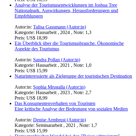
Analyse der Tourismusentwicklungen im Joshua Tree
Nationalpark. Auswirkungen, Herausforderungen und
Empfehlungen
Autor:in:
Talisa Gassmann (Autor:in)
Kategorie:
Hausarbeit , 2024 , Note: 1,3
Preis:
US$ 18,99
Ein Überblick über die Tourismusbranche. Ökonomische
Aspekte des Tourismus
Autor:in:
Sandra Pollan (Autor:in)
Kategorie:
Hausarbeit , 2021 , Note: 1,0
Preis:
US$ 15,99
Naturinteressierte als Zielgruppe der touristischen Destination
Autor:in:
Sophia Mrugalla (Autor:in)
Kategorie:
Hausarbeit , 2023 , Note: 2,7
Preis:
US$ 18,99
Das Konsumentenverhalten von Touristen
Eine kritische Analyse der Bedeutung von sozialen Medien
Autor:in:
Denise Armbrust (Autor:in)
Kategorie:
Seminararbeit , 2021 , Note: 1,7
Preis:
US$ 15,99