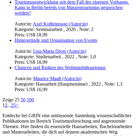
Tourismusentwicklung seit dem Fall des eisernen Vorhangs.
Kann in Berlin bereits von Massentourismus gesprochen
werden?
Autor:in:
Axel Kolbeinsson (Autor:in)
Kategorie:
Seminararbeit , 2020 , Note: 2
Preis:
US$ 18,99
Hintergründe und Organisation von Events
Autor:in:
Lisa-Maria Drost (Autor:in)
Kategorie:
Studienarbeit , 2022 , Note: 1,0
Preis:
US$ 18,99
Chancen und Risiken des Wohnmobiltourismus
Autor:in:
Maurice Maaß (Autor:in)
Kategorie:
Hausarbeit (Hauptseminar) , 2022 , Note: 1,3
Preis:
US$ 16,99
Zeige
25
50
100
1
2
...
25
>
Entdecke bei GRIN eine umfassende Sammlung wissenschaftlicher
Publikationen im Bereich Tourismusforschung und angrenzende
Themen. Hier findest du essenzielle Hausarbeiten, Bachelorarbeiten
und Masterarbeiten, die dich auf deinem akademischen Weg