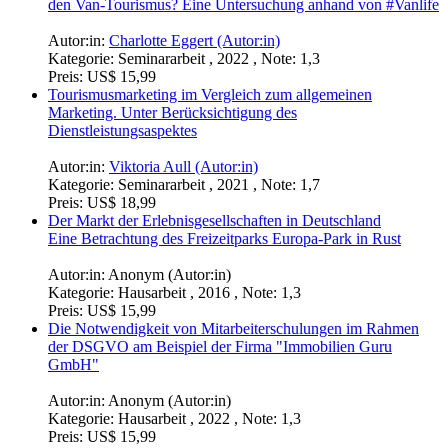
den Van-Tourismus? Eine Untersuchung anhand von #Vanlife
Autor:in:
Charlotte Eggert (Autor:in)
Kategorie:
Seminararbeit , 2022 , Note: 1,3
Preis:
US$ 15,99
Tourismusmarketing im Vergleich zum allgemeinen
Marketing. Unter Berücksichtigung des
Dienstleistungsaspektes
Autor:in:
Viktoria Aull (Autor:in)
Kategorie:
Seminararbeit , 2021 , Note: 1,7
Preis:
US$ 18,99
Der Markt der Erlebnisgesellschaften in Deutschland
Eine Betrachtung des Freizeitparks Europa-Park in Rust
Autor:in:
Anonym (Autor:in)
Kategorie:
Hausarbeit , 2016 , Note: 1,3
Preis:
US$ 15,99
Die Notwendigkeit von Mitarbeiterschulungen im Rahmen
der DSGVO am Beispiel der Firma "Immobilien Guru
GmbH"
Autor:in:
Anonym (Autor:in)
Kategorie:
Hausarbeit , 2022 , Note: 1,3
Preis:
US$ 15,99