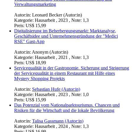
Verwaltungsmarketing
Autor:in:
Leonard Becker (Autor:in)
Kategorie:
Hausarbeit , 2023 , Note: 1,3
Preis:
US$ 15,99
Digitalisierung im Beherbergungsmarkt: Marktanalyse,
Geschäftsidee und Unternehmensgründung der "Medici
RSE" Gast-App
Autor:in:
Anonym (Autor:in)
Kategorie:
Hausarbeit , 2021 , Note: 1,3
Preis:
US$ 18,99
Servicequalität in der Gastronomie. Sicherung und Steigerung
der Servicequalität in einem Restaurant mit Hilfe eines
Mystery Shopping Projekts
Autor:in:
Sebastian Hufe (Autor:in)
Kategorie:
Hausarbeit , 2023 , Note: 1,0
Preis:
US$ 15,99
Das Potenzial vom Nationalparktourismus. Chancen und
Risiken für die Wirtschaft und die lokale Bevölkerung
Autor:in:
Talisa Gassmann (Autor:in)
Kategorie:
Hausarbeit , 2024 , Note: 1,3
Preis:
US$ 16,99