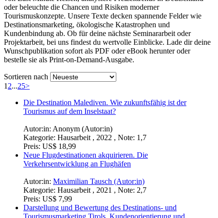
oder beleuchte die Chancen und Risiken moderner
Tourismuskonzepte. Unsere Texte decken spannende Felder wie
Destinationsmarketing, ökologische Katastrophen und
Kundenbindung ab. Ob für deine nächste Seminararbeit oder
Projektarbeit, bei uns findest du wertvolle Einblicke. Lade dir deine
Wunschpublikation sofort als PDF oder eBook herunter oder
bestelle sie als Print-on-Demand-Ausgabe.
Sortieren nach
1
2
...
25
>
Die Destination Malediven. Wie zukunftsfähig ist der
Tourismus auf dem Inselstaat?
Autor:in:
Anonym (Autor:in)
Kategorie:
Hausarbeit , 2022 , Note: 1,7
Preis:
US$ 18,99
Neue Flugdestinationen akquirieren. Die
Verkehrsentwicklung an Flughäfen
Autor:in:
Maximilian Tausch (Autor:in)
Kategorie:
Hausarbeit , 2021 , Note: 2,7
Preis:
US$ 7,99
Darstellung und Bewertung des Destinations- und
Tourismusmarketing Tirols. Kundenorientierung und