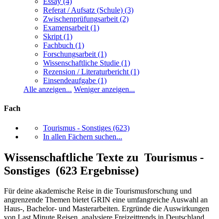
Essay
(4)
Referat / Aufsatz (Schule)
(3)
Zwischenprüfungsarbeit
(2)
Examensarbeit
(1)
Skript
(1)
Fachbuch
(1)
Forschungsarbeit
(1)
Wissenschaftliche Studie
(1)
Rezension / Literaturbericht
(1)
Einsendeaufgabe
(1)
Alle anzeigen...
Weniger anzeigen...
Fach
Tourismus - Sonstiges
(623)
In allen Fächern suchen...
Wissenschaftliche Texte zu Tourismus -
Sonstiges (623 Ergebnisse)
Für deine akademische Reise in die Tourismusforschung und
angrenzende Themen bietet GRIN eine umfangreiche Auswahl an
Haus-, Bachelor- und Masterarbeiten. Ergründe die Auswirkungen
von Last Minute Reisen, analysiere Freizeittrends in Deutschland