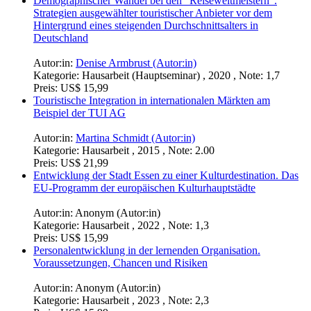
Demographischer Wandel bei den "Reiseweltmeistern".
Strategien ausgewählter touristischer Anbieter vor dem
Hintergrund eines steigenden Durchschnittsalters in
Deutschland
Autor:in:
Denise Armbrust (Autor:in)
Kategorie:
Hausarbeit (Hauptseminar) , 2020 , Note: 1,7
Preis:
US$ 15,99
Touristische Integration in internationalen Märkten am
Beispiel der TUI AG
Autor:in:
Martina Schmidt (Autor:in)
Kategorie:
Hausarbeit , 2015 , Note: 2.00
Preis:
US$ 21,99
Entwicklung der Stadt Essen zu einer Kulturdestination. Das
EU-Programm der europäischen Kulturhauptstädte
Autor:in:
Anonym (Autor:in)
Kategorie:
Hausarbeit , 2022 , Note: 1,3
Preis:
US$ 15,99
Personalentwicklung in der lernenden Organisation.
Voraussetzungen, Chancen und Risiken
Autor:in:
Anonym (Autor:in)
Kategorie:
Hausarbeit , 2023 , Note: 2,3