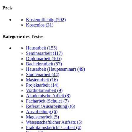
Preis
Kostenpflichtig
(592)
Kostenlos
(31)
Kategorie des Textes
Hausarbeit
(155)
Seminararbeit
(117)
Diplomarbeit
(105)
Bachelorarbeit
(57)
Hausarbeit (Hauptseminar)
(49)
Studienarbeit
(44)
Masterarbeit
(16)
Projektarbeit
(14)
Vordiplomarbeit
(9)
Akademische Arbeit
(8)
Facharbeit (Schule)
(7)
Referat (Ausarbeitung)
(6)
Ausarbeitung
(6)
Magisterarbeit
(5)
Wissenschaftlicher Aufsatz
(5)
Praktikumsbericht / -arbeit
(4)