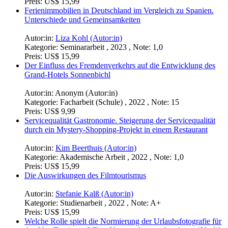
Preis:
US$ 15,99
Ferienimmobilien in Deutschland im Vergleich zu Spanien.
Unterschiede und Gemeinsamkeiten
Autor:in:
Liza Kohl (Autor:in)
Kategorie:
Seminararbeit , 2023 , Note: 1,0
Preis:
US$ 15,99
Der Einfluss des Fremdenverkehrs auf die Entwicklung des
Grand-Hotels Sonnenbichl
Autor:in:
Anonym (Autor:in)
Kategorie:
Facharbeit (Schule) , 2022 , Note: 15
Preis:
US$ 9,99
Servicequalität Gastronomie. Steigerung der Servicequalität
durch ein Mystery-Shopping-Projekt in einem Restaurant
Autor:in:
Kim Beerthuis (Autor:in)
Kategorie:
Akademische Arbeit , 2022 , Note: 1,0
Preis:
US$ 15,99
Die Auswirkungen des Filmtourismus
Autor:in:
Stefanie Kalß (Autor:in)
Kategorie:
Studienarbeit , 2022 , Note: A+
Preis:
US$ 15,99
Welche Rolle spielt die Normierung der Urlaubsfotografie für