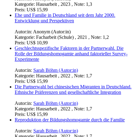
Kategorie:
Hausarbeit , 2023 , Note: 1,3
Preis:
US$ 15,99
Ehe und Familie in Deutschland seit dem Jahr 2000.
Entwicklung und Perspektiven
Autor:in:
Anonym (Autor:in)
Kategorie:
Facharbeit (Schule) , 2021 , Note: 1,2
Preis:
US$ 10,99
Geschlechtsspezifische Faktoren in der Partnerwahl. Die
Rolle der Bildungshomogamie anhand faktorieller Survey-
Experimente
Autor:in:
Sarah Böhm (Autor:in)
Kategorie:
Hausarbeit , 2022 , Note: 1,7
Preis:
US$ 15,99
Die Partnerwahl bei chinesischen Migranten in Deutschland.
Ethnische Präferenzen und gesellschaftliche Integration
Autor:in:
Sarah Böhm (Autor:in)
Kategorie:
Hausarbeit , 2022 , Note: 1,7
Preis:
US$ 15,99
Reproduktion der Bildungshomogamie durch die Familie
Autor:in:
Sarah Böhm (Autor:in)
Kategorie:
Hausarbeit , 2022 , Note: 1,7