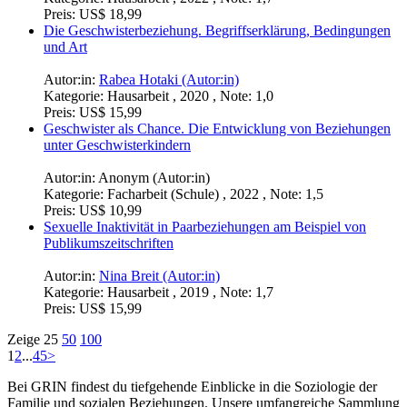
Preis:
US$ 18,99
Die Geschwisterbeziehung. Begriffserklärung, Bedingungen
und Art
Autor:in:
Rabea Hotaki (Autor:in)
Kategorie:
Hausarbeit , 2020 , Note: 1,0
Preis:
US$ 15,99
Geschwister als Chance. Die Entwicklung von Beziehungen
unter Geschwisterkindern
Autor:in:
Anonym (Autor:in)
Kategorie:
Facharbeit (Schule) , 2022 , Note: 1,5
Preis:
US$ 10,99
Sexuelle Inaktivität in Paarbeziehungen am Beispiel von
Publikumszeitschriften
Autor:in:
Nina Breit (Autor:in)
Kategorie:
Hausarbeit , 2019 , Note: 1,7
Preis:
US$ 15,99
Zeige
25
50
100
1
2
...
45
>
Bei GRIN findest du tiefgehende Einblicke in die Soziologie der
Familie und sozialen Beziehungen. Unsere umfangreiche Sammlung