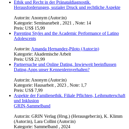
Ethik und Recht in der Pränataldiagnostik.
Herausforderungen, sozialer Druck und rechtliche Aspekte
Autor:in:
Anonym (Autor:in)
Kategorie:
Seminararbeit , 2021 , Note: 14
Preis:
US$ 15,99
Parenting Styles and the Academic Performance of Latino
Adolescents
Autor:in:
Amanda Hernandez-Piloto (Autor:in)
Kategorie:
Akademische Arbeit
Preis:
US$ 21,99
Partnersuche und Online Dating. Inwieweit beeinflussen
Dating-Apps unser Kennenlernverhalten?
Autor:in:
Anonym (Autor:in)
Kategorie:
Hausarbeit , 2023 , Note: 1,7
Preis:
US$ 7,99
Aspekte der Familienethik. Filiale Pflichten, Leihmutterschaft
und Inklusion
GRIN-Sammelband
Autor:in:
GRIN Verlag (Hrsg.) (Herausgeber:in)
,
K. Klimm
(Autor:in)
,
Lara Collini (Autor:in)
Kategorie:
Sammelband , 2024