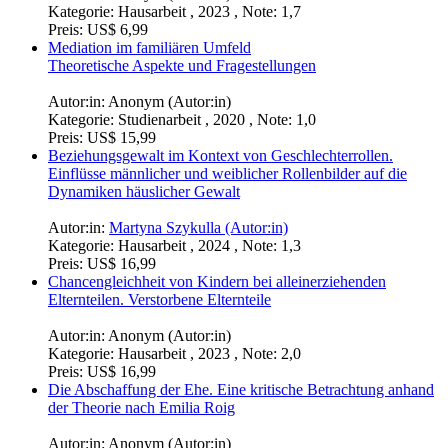
Kategorie:
Hausarbeit , 2023 , Note: 1,7
Preis:
US$ 6,99
Mediation im familiären Umfeld
Theoretische Aspekte und Fragestellungen
Autor:in:
Anonym (Autor:in)
Kategorie:
Studienarbeit , 2020 , Note: 1,0
Preis:
US$ 15,99
Beziehungsgewalt im Kontext von Geschlechterrollen.
Einflüsse männlicher und weiblicher Rollenbilder auf die
Dynamiken häuslicher Gewalt
Autor:in:
Martyna Szykulla (Autor:in)
Kategorie:
Hausarbeit , 2024 , Note: 1,3
Preis:
US$ 16,99
Chancengleichheit von Kindern bei alleinerziehenden
Elternteilen. Verstorbene Elternteile
Autor:in:
Anonym (Autor:in)
Kategorie:
Hausarbeit , 2023 , Note: 2,0
Preis:
US$ 16,99
Die Abschaffung der Ehe. Eine kritische Betrachtung anhand
der Theorie nach Emilia Roig
Autor:in:
Anonym (Autor:in)