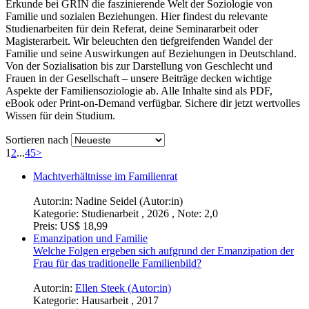
Erkunde bei GRIN die faszinierende Welt der Soziologie von
Familie und sozialen Beziehungen. Hier findest du relevante
Studienarbeiten für dein Referat, deine Seminararbeit oder
Magisterarbeit. Wir beleuchten den tiefgreifenden Wandel der
Familie und seine Auswirkungen auf Beziehungen in Deutschland.
Von der Sozialisation bis zur Darstellung von Geschlecht und
Frauen in der Gesellschaft – unsere Beiträge decken wichtige
Aspekte der Familiensoziologie ab. Alle Inhalte sind als PDF,
eBook oder Print-on-Demand verfügbar. Sichere dir jetzt wertvolles
Wissen für dein Studium.
Sortieren nach
1
2
...
45
>
Machtverhältnisse im Familienrat
Autor:in:
Nadine Seidel (Autor:in)
Kategorie:
Studienarbeit , 2026 , Note: 2,0
Preis:
US$ 18,99
Emanzipation und Familie
Welche Folgen ergeben sich aufgrund der Emanzipation der
Frau für das traditionelle Familienbild?
Autor:in:
Ellen Steek (Autor:in)
Kategorie:
Hausarbeit , 2017