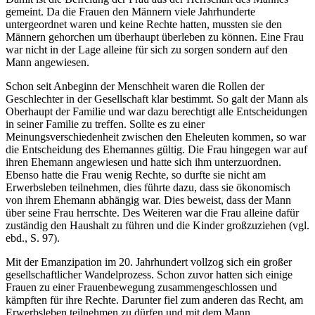
gemeint. Da die Frauen den Männern viele Jahrhunderte
untergeordnet waren und keine Rechte hatten, mussten sie den
Männern gehorchen um überhaupt überleben zu können. Eine Frau
war nicht in der Lage alleine für sich zu sorgen sondern auf den
Mann angewiesen.
Schon seit Anbeginn der Menschheit waren die Rollen der
Geschlechter in der Gesellschaft klar bestimmt. So galt der Mann als
Oberhaupt der Familie und war dazu berechtigt alle Entscheidungen
in seiner Familie zu treffen. Sollte es zu einer
Meinungsverschiedenheit zwischen den Eheleuten kommen, so war
die Entscheidung des Ehemannes gültig. Die Frau hingegen war auf
ihren Ehemann angewiesen und hatte sich ihm unterzuordnen.
Ebenso hatte die Frau wenig Rechte, so durfte sie nicht am
Erwerbsleben teilnehmen, dies führte dazu, dass sie ökonomisch
von ihrem Ehemann abhängig war. Dies beweist, dass der Mann
über seine Frau herrschte. Des Weiteren war die Frau alleine dafür
zuständig den Haushalt zu führen und die Kinder großzuziehen (vgl.
ebd., S. 97).
Mit der Emanzipation im 20. Jahrhundert vollzog sich ein großer
gesellschaftlicher Wandelprozess. Schon zuvor hatten sich einige
Frauen zu einer Frauenbewegung zusammengeschlossen und
kämpften für ihre Rechte. Darunter fiel zum anderen das Recht, am
Erwerbsleben teilnehmen zu dürfen und mit dem Mann