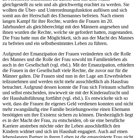
gleichgestellt zu sein und als gleichwertig erachtet zu werden. Sie
wollten die Über- und Unterordnungsfunktion auflösen und sich
somit aus der Herrschaft des Ehemannes befreien. Nach einem
langen Kampf für ihre Rechte, wurden die Frauen im 20.
Jahrhundert als gleichberechtigt mit den Männern angesehen und
ihnen wurden die Rechte, welche sie gefordert hatten, zugestanden.
Die Frau hatte nun die Möglichkeit, sich aus der Macht des Mannes
zu befreien und ein selbstbestimmtes Leben zu führen.
Aufgrund der Emanzipation der Frauen veränderten sich die Rolle
des Mannes und die Rolle der Frau sowohl im Familienleben als
auch in der Gesellschaft (vgl. ebd.). Mit der Emanzipation, erhielten
die Frauen in der Gesellschaft viele Rechte, die zuvor nur für die
Männer galten. Die Frauen sind nun in der Lage am Erwerbsleben
teilzunehmen und werden nicht mehr ausschließlich als Hausfrau
betrachtet. Aufgrund dessen konnte die Frau sich Freiraum schaffen
und selbst entscheiden, inwieweit sie mit der Kinderaufzucht und
der Haushaltsführung fortfährt (vgl. ebd.). Es entwickelte sich so
weit, dass die Frauen ihr eigenes Geld verdienen konnten und nicht
mehr zwangsläufig eine Familie beziehungsweise einen Ehemann
benötigten um ihre Existenz sichern zu können. Diesbezüglich liegt
es in der Macht der Frau, zu entscheiden, ob sie eine berufliche
Karriere anstreben möchte oder ihr Leben ausschließlich den
Kindern widmet und sich im Haushalt engagiert. Auch auf einen
lebenslangen Partner in ihrem Leben ist die emanzipierte Frau nicht