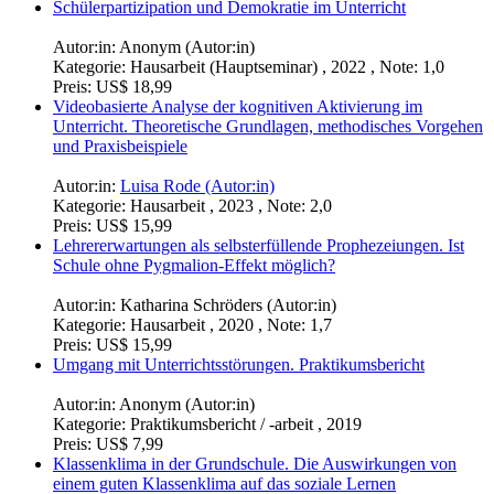
Schülerpartizipation und Demokratie im Unterricht
Autor:in:
Anonym (Autor:in)
Kategorie:
Hausarbeit (Hauptseminar) , 2022 , Note: 1,0
Preis:
US$ 18,99
Videobasierte Analyse der kognitiven Aktivierung im
Unterricht. Theoretische Grundlagen, methodisches Vorgehen
und Praxisbeispiele
Autor:in:
Luisa Rode (Autor:in)
Kategorie:
Hausarbeit , 2023 , Note: 2,0
Preis:
US$ 15,99
Lehrererwartungen als selbsterfüllende Prophezeiungen. Ist
Schule ohne Pygmalion-Effekt möglich?
Autor:in:
Katharina Schröders (Autor:in)
Kategorie:
Hausarbeit , 2020 , Note: 1,7
Preis:
US$ 15,99
Umgang mit Unterrichtsstörungen. Praktikumsbericht
Autor:in:
Anonym (Autor:in)
Kategorie:
Praktikumsbericht / -arbeit , 2019
Preis:
US$ 7,99
Klassenklima in der Grundschule. Die Auswirkungen von
einem guten Klassenklima auf das soziale Lernen