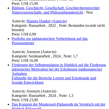
Preis:
US$ 15,99
Bildung, Geschlecht, Gesellschaft. Geschlechtergerechter
Naturwissenschafts- und Philosophieunterricht
-
Neu
Autor:in:
Hannes Danker (Autor:in)
Kategorie:
Hausarbeit , 2022 , Note: Bestanden (wurde nicht
benotet)
Preis:
US$ 6,99
Portfolio zur pädagogischen Vorbereitung auf das
Praxissemester
Autor:in:
Anonym (Autor:in)
Kategorie:
Seminararbeit , 2024 , Note: 1,7
Preis:
US$ 16,99
Förderung der Selbstregulation in Hinblick auf die Förderung
intrinsischer Motivation bei der Erledigung mathematischer
Aufgaben
Fallstudie für die Bereiche Lernen und Emotionale und
Soziale Entwicklung
Autor:in:
Anonym (Autor:in)
Kategorie:
Hausarbeit , 2024 , Note: 1,3
Preis:
US$ 23,99
Das Konzept der Montessori-Pädagogik im Vergleich mit der
Waldorf-Pädagogik