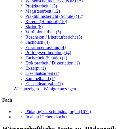
Wissenschaftlicher Aufsatz
(15)
Projektarbeit
(13)
Magisterarbeit
(12)
Praktikumsbericht (Schule)
(12)
Referat (Handout)
(10)
Skript
(6)
Vordiplomarbeit
(5)
Rezension / Literaturbericht
(5)
Fachbuch
(4)
Zusammenfassung
(4)
Prüfungsvorbereitung
(4)
Facharbeit (Schule)
(2)
Doktorarbeit / Dissertation
(1)
Exzerpt
(1)
Lizentiatsarbeit
(1)
Sammelband
(1)
Einsendeaufgabe
(1)
Alle anzeigen...
Weniger anzeigen...
Fach
Pädagogik - Schulpädagogik
(1672)
In allen Fächern suchen...
Wissenschaftliche Texte zu Pädagogik -