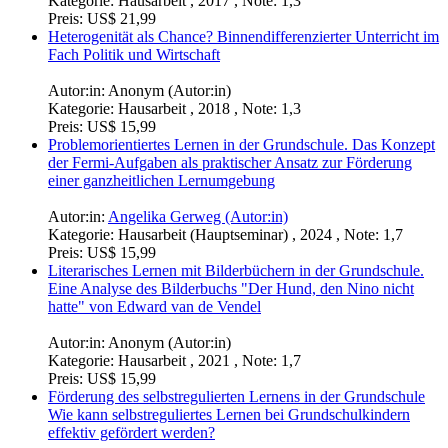
Kategorie:
Hausarbeit , 2017 , Note: 1,3
Preis:
US$ 21,99
Heterogenität als Chance? Binnendifferenzierter Unterricht im
Fach Politik und Wirtschaft
Autor:in:
Anonym (Autor:in)
Kategorie:
Hausarbeit , 2018 , Note: 1,3
Preis:
US$ 15,99
Problemorientiertes Lernen in der Grundschule. Das Konzept
der Fermi-Aufgaben als praktischer Ansatz zur Förderung
einer ganzheitlichen Lernumgebung
Autor:in:
Angelika Gerweg (Autor:in)
Kategorie:
Hausarbeit (Hauptseminar) , 2024 , Note: 1,7
Preis:
US$ 15,99
Literarisches Lernen mit Bilderbüchern in der Grundschule.
Eine Analyse des Bilderbuchs "Der Hund, den Nino nicht
hatte" von Edward van de Vendel
Autor:in:
Anonym (Autor:in)
Kategorie:
Hausarbeit , 2021 , Note: 1,7
Preis:
US$ 15,99
Förderung des selbstregulierten Lernens in der Grundschule
Wie kann selbstreguliertes Lernen bei Grundschulkindern
effektiv gefördert werden?