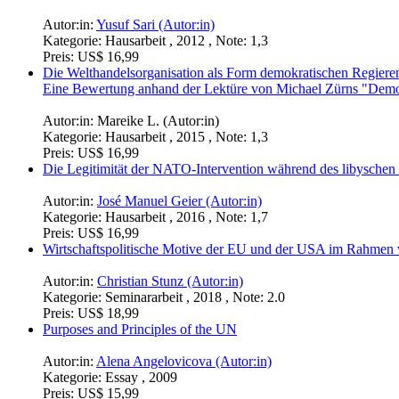
Autor:in:
Yusuf Sari (Autor:in)
Kategorie:
Hausarbeit , 2012 , Note: 1,3
Preis:
US$ 16,99
Die Welthandelsorganisation als Form demokratischen Regierens
Eine Bewertung anhand der Lektüre von Michael Zürns "Demo
Autor:in:
Mareike L. (Autor:in)
Kategorie:
Hausarbeit , 2015 , Note: 1,3
Preis:
US$ 16,99
Die Legitimität der NATO-Intervention während des libyschen
Autor:in:
José Manuel Geier (Autor:in)
Kategorie:
Hausarbeit , 2016 , Note: 1,7
Preis:
US$ 16,99
Wirtschaftspolitische Motive der EU und der USA im Rahmen
Autor:in:
Christian Stunz (Autor:in)
Kategorie:
Seminararbeit , 2018 , Note: 2.0
Preis:
US$ 18,99
Purposes and Principles of the UN
Autor:in:
Alena Angelovicova (Autor:in)
Kategorie:
Essay , 2009
Preis:
US$ 15,99