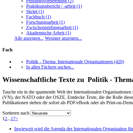
Prüfungsvorbereitung
(2)
Praktikumsbericht / -arbeit
(1)
Skript
(1)
Fachbuch
(1)
Forschungsarbeit
(1)
Zwischenprüfungsarbeit
(1)
Akademische Arbeit
(1)
Alle anzeigen...
Weniger anzeigen...
Fach
Politik - Thema: Internationale Organisationen
(420)
In allen Fächern suchen...
Wissenschaftliche Texte zu Politik - Them
Tauche ein in die spannende Welt der Internationalen Organisationen 
(VN), der NATO oder der OSZE. Entdecke Texte, die die Rolle dieser 
Publikationen stehen dir sofort als PDF/eBook oder als Print-on-De
Sortieren nach
1
2
...
17
>
Inwieweit wird die Agenda der Internationalen Organisation für 