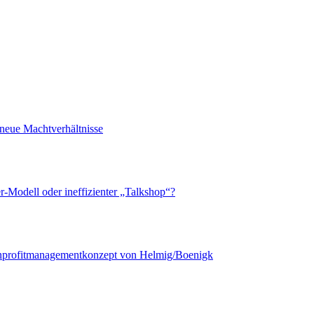
neue Machtverhältnisse
r-Modell oder ineffizienter „Talkshop“?
onprofitmanagementkonzept von Helmig/Boenigk