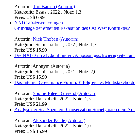
Autor:in:
Tim Bärsch (Autor:in)
Kategorie:
Essay , 2022 , Note: 1,3
Preis:
US$ 6,99
NATO-Osterweiterungen
Grundlage der erneuten Eskalation des Ost-West Konfliktes?
Autor:in:
Nick Thoben (Autor:in)
Kategorie:
Seminararbeit , 2022 , Note: 1,3
Preis:
US$ 15,99
Die NATO im 21. Jahrhundert. Anpassungsschwierigkeiten an 
Autor:in:
Anonym (Autor:in)
Kategorie:
Seminararbeit , 2021 , Note: 2,0
Preis:
US$ 15,99
Das Internet Governance Forum. Erfolgreiches Multistakeholde
Autor:in:
Sophie-Eileen Gierend (Autor:in)
Kategorie:
Hausarbeit , 2021 , Note: 1,3
Preis:
US$ 21,99
Analyse der Sea Shepherd Conservation Society nach dem N
Autor:in:
Alexander Kehle (Autor:in)
Kategorie:
Hausarbeit , 2021 , Note: 1,0
Preis:
US$ 15,99