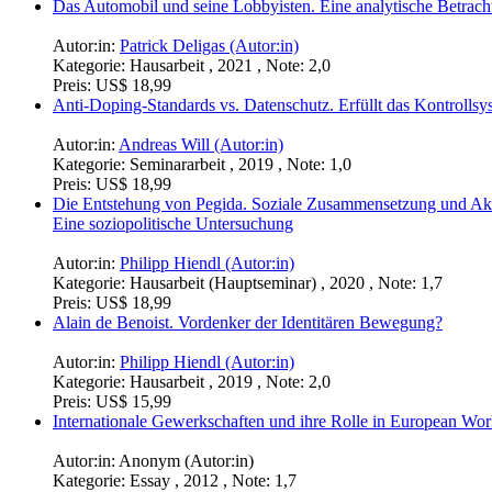
Das Automobil und seine Lobbyisten. Eine analytische Betrac
Autor:in:
Patrick Deligas (Autor:in)
Kategorie:
Hausarbeit , 2021 , Note: 2,0
Preis:
US$ 18,99
Anti-Doping-Standards vs. Datenschutz. Erfüllt das Kontrol
Autor:in:
Andreas Will (Autor:in)
Kategorie:
Seminararbeit , 2019 , Note: 1,0
Preis:
US$ 18,99
Die Entstehung von Pegida. Soziale Zusammensetzung und Ak
Eine soziopolitische Untersuchung
Autor:in:
Philipp Hiendl (Autor:in)
Kategorie:
Hausarbeit (Hauptseminar) , 2020 , Note: 1,7
Preis:
US$ 18,99
Alain de Benoist. Vordenker der Identitären Bewegung?
Autor:in:
Philipp Hiendl (Autor:in)
Kategorie:
Hausarbeit , 2019 , Note: 2,0
Preis:
US$ 15,99
Internationale Gewerkschaften und ihre Rolle in European Wo
Autor:in:
Anonym (Autor:in)
Kategorie:
Essay , 2012 , Note: 1,7