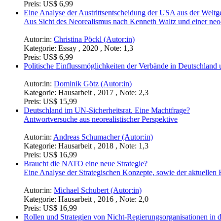
Preis:
US$ 6,99
Eine Analyse der Austrittsentscheidung der USA aus der Weltg
Aus Sicht des Neorealismus nach Kenneth Waltz und einer neo-
Autor:in:
Christina Pöckl (Autor:in)
Kategorie:
Essay , 2020 , Note: 1,3
Preis:
US$ 6,99
Politische Einflussmöglichkeiten der Verbände in Deutschlan
Autor:in:
Dominik Götz (Autor:in)
Kategorie:
Hausarbeit , 2017 , Note: 2,3
Preis:
US$ 15,99
Deutschland im UN-Sicherheitsrat. Eine Machtfrage?
Antwortversuche aus neorealistischer Perspektive
Autor:in:
Andreas Schumacher (Autor:in)
Kategorie:
Hausarbeit , 2018 , Note: 1,3
Preis:
US$ 16,99
Braucht die NATO eine neue Strategie?
Eine Analyse der Strategischen Konzepte, sowie der aktuell
Autor:in:
Michael Schubert (Autor:in)
Kategorie:
Hausarbeit , 2016 , Note: 2,0
Preis:
US$ 16,99
Rollen und Strategien von Nicht-Regierungsorganisationen in d