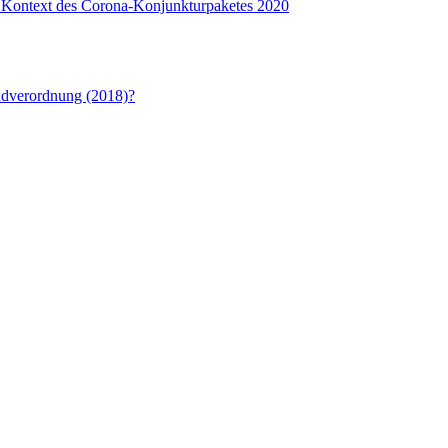
m Kontext des Corona-Konjunkturpaketes 2020
ndverordnung (2018)?