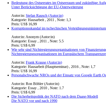
Bedeutung des Ostseerates im Ostseeraum und zukünftige Auf
Unter Berücksichtigung der EU-Osterweiterung
Autor:in:
Stefan Rausch (Autor:in)
Kategorie:
Hausarbeit , 2011 , Note: 1,3
Preis:
US$ 16,99
Korruptionsskandal im tschechischen Verteidigungsministeriu
Autor:in:
Anonym (Autor:in)
Kategorie:
Essay , 2011 , Note: 5.5
Preis:
US$ 6,99
Wie sehr sind Nichtregierungsorganisationen von Finanzierunge
Nichtregierungsorganisationen im Europäischem Transparenzre
Autor:in:
Frank Krause (Autor:in)
Kategorie:
Hausarbeit (Hauptseminar) , 2016 , Note: 1,7
Preis:
US$ 16,99
Personalschwache NROs und der Einsatz von Google Earth Ou
Autor:in:
Ron Böhler (Autor:in)
Kategorie:
Essay , 2010 , Note: 1.7
Preis:
US$ 6,99
Die Sicherheitspolitik der NATO nach dem Daase-Modell
Die NATO vor und nach 1990