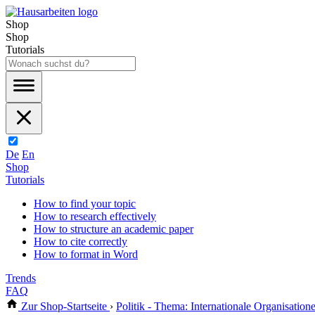
Shop
Shop
Tutorials
De
En
Shop
Tutorials
How to find your topic
How to research effectively
How to structure an academic paper
How to cite correctly
How to format in Word
Trends
FAQ
Zur Shop-Startseite
›
Politik - Thema: Internationale Organisation