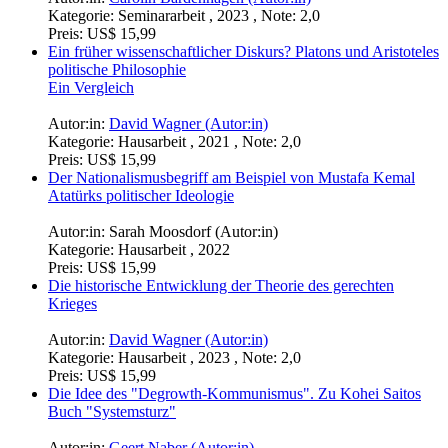
Autor:in:
Anton Bonev (Autor:in)
Kategorie:
Hausarbeit , 2021 , Note: 1,5
Preis:
US$ 15,99
Politischer Wandel. Gaetano Moscas und Vilfredo Paretos
Modell der Elitenzirkulation und Hannah Arendts Verständnis
von Verfassung und Revolution
Autor:in:
Anonym (Autor:in)
Kategorie:
Essay , 2020 , Note: 1,3
Preis:
US$ 15,99
Die Justizreform Israels im Spiegel der Theorien von John
Locke und Montesquieu. Begrenzung, Teilung und
Verschränkung staatlicher Gewalt
Autor:in:
Theresa Lambrich (Autor:in)
Kategorie:
Hausarbeit , 2023 , Note: 1,4
Preis:
US$ 18,99
Die Begriffe "Herrschaft" und "Macht". Eine vergleichende
Analyse bei Hannah Arendt und Max Weber