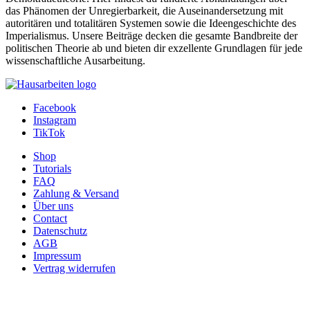
Autor:in:
David Wagner (Autor:in)
Kategorie:
Hausarbeit , 2023 , Note: 2,0
Preis:
US$ 15,99
Die Idee des "Degrowth-Kommunismus". Zu Kohei Saitos
Buch "Systemsturz"
Autor:in:
Geert Naber (Autor:in)
Kategorie:
Rezension / Literaturbericht , 2023
Preis:
US$ 0,99
Mitleid in der politischen Ordnungskonzeption Martha C.
Nussbaums. Mitleid als kognitives Urteil und politische
Emotion
Autor:in:
Florian Kommer (Autor:in)
Kategorie:
Hausarbeit , 2022 , Note: 1,0
Preis:
US$ 18,99
Zeige
25
50
100
1
2
...
81
>
Mit GRIN tauchst du tief in die Welt der Politischen Theorie und
Ideengeschichte ein – die perfekte Ressource für dein Studium.
Diese umfangreiche Kategorie bietet dir eine breite Palette an