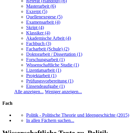
Referat (Handout)
(6)
Masterarbeit
(6)
Exzerpt
(5)
Quellenexegese
(5)
Examensarbeit
(4)
Skript
(4)
Klassiker
(4)
Akademische Arbeit
(4)
Fachbuch
(3)
Facharbeit (Schule)
(2)
Doktorarbeit / Dissertation
(1)
Forschungsarbeit
(1)
Wissenschaftliche Studie
(1)
Lizentiatsarbeit
(1)
Projektarbeit
(1)
Prüfungsvorbereitung
(1)
Einsendeaufgabe
(1)
Alle anzeigen...
Weniger anzeigen...
Fach
Politik - Politische Theorie und Ideengeschichte
(2015)
In allen Fächern suchen...
Wissenschaftliche Texte zu Politik -