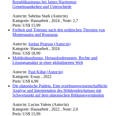
Autor:in:
Rik Manz (Autor:in)
Kategorie:
Hausarbeit , 2019 , Note: 1,0
Preis:
US$ 15,99
Der Aristotelische Tugendbegriff und der klassische
Republikanismus bei James Harrington
Gemeinsamkeiten und Unterschiede
Autor:in:
Sabrina Stark (Autor:in)
Kategorie:
Hausarbeit , 2024 , Note: 2,7
Preis:
US$ 15,99
Freiheit und Toleranz nach den politischen Theorien von
Montesquieu und Rousseau
Autor:in:
Jordan Pearson (Autor:in)
Kategorie:
Hausarbeit , 2024
Preis:
US$ 18,99
Multikulturalismus. Herausforderungen, Rechte und
Lösungsansätze in einer globalisierten Welt
Autor:in:
Paul Killat (Autor:in)
Kategorie:
Essay , 2022