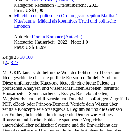
Autor:in:
Carolin Bardenhagen (Autor:in)
Kategorie:
Seminararbeit , 2023 , Note: 2,0
Preis:
US$ 15,99
Ein früher wissenschaftlicher Diskurs? Platons und Aristoteles
politische Philosophie
Ein Vergleich
Autor:in:
David Wagner (Autor:in)
Kategorie:
Hausarbeit , 2021 , Note: 2,0
Preis:
US$ 15,99
Der Nationalismusbegriff am Beispiel von Mustafa Kemal
Atatürks politischer Ideologie
Autor:in:
Sarah Moosdorf (Autor:in)
Kategorie:
Hausarbeit , 2022
Preis:
US$ 15,99
Die historische Entwicklung der Theorie des gerechten
Krieges