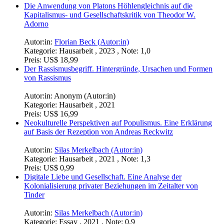
Die Systemtheorie in der modernen Zeit. Wenn Medien
Meinung machen
Autor:in:
Anonym (Autor:in)
Kategorie:
Hausarbeit , 2020 , Note: 1,67
Preis:
US$ 15,99
John Lockes Idee zur Trennung von Staat und Kirche. Sein
Einfluss auf die Säkularisierung der Vereinigten Staaten von
Amerika
Autor:in:
Leonardo Giardina-Torrey (Autor:in)
Kategorie:
Hausarbeit (Hauptseminar) , 2023 , Note: 2,0
Preis:
US$ 18,99
Die Anwendung von Platons Höhlengleichnis auf die
Kapitalismus- und Gesellschaftskritik von Theodor W.
Adorno
Autor:in:
Florian Beck (Autor:in)
Kategorie:
Hausarbeit , 2023 , Note: 1,0
Preis:
US$ 18,99