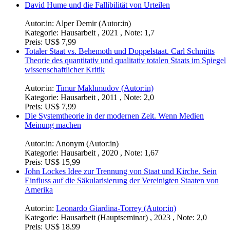
Preis:
US$ 6,99
Die platonische Paideia. Eine erziehungswissenschaftliche
Analyse und Interpretation des Höhlengleichnisses mit
Schwerpunkt auf dem platonischen Bildungsverständnis
Autor:in:
Lucius Valens (Autor:in)
Kategorie:
Hausarbeit , 2022 , Note: 2,0
Preis:
US$ 15,99
David Hume und die Fallibilität von Urteilen
Autor:in:
Alper Demir (Autor:in)
Kategorie:
Hausarbeit , 2021 , Note: 1,7
Preis:
US$ 7,99
Totaler Staat vs. Behemoth und Doppelstaat. Carl Schmitts
Theorie des quantitativ und qualitativ totalen Staats im Spiegel
wissenschaftlicher Kritik
Autor:in:
Timur Makhmudov (Autor:in)
Kategorie:
Hausarbeit , 2011 , Note: 2,0
Preis:
US$ 7,99