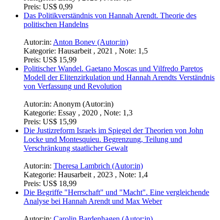
Der Rassismusbegriff. Hintergründe, Ursachen und Formen
von Rassismus
Autor:in:
Anonym (Autor:in)
Kategorie:
Hausarbeit , 2021
Preis:
US$ 16,99
Neokulturelle Perspektiven auf Populismus. Eine Erklärung
auf Basis der Rezeption von Andreas Reckwitz
Autor:in:
Silas Merkelbach (Autor:in)
Kategorie:
Hausarbeit , 2021 , Note: 1,3
Preis:
US$ 0,99
Digitale Liebe und Gesellschaft. Eine Analyse der
Kolonialisierung privater Beziehungen im Zeitalter von
Tinder
Autor:in:
Silas Merkelbach (Autor:in)
Kategorie:
Essay , 2021 , Note: 0,9
Preis:
US$ 0,99
Das Politikverständnis von Hannah Arendt. Theorie des
politischen Handelns