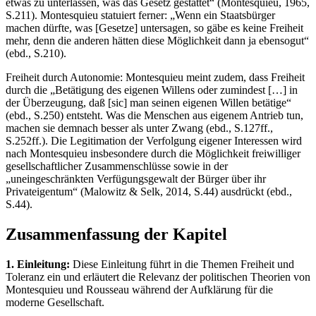
etwas zu unterlassen, was das Gesetz gestattet“ (Montesquieu, 1965,
S.211). Montesquieu statuiert ferner: „Wenn ein Staatsbürger
machen dürfte, was [Gesetze] untersagen, so gäbe es keine Freiheit
mehr, denn die anderen hätten diese Möglichkeit dann ja ebensogut“
(ebd., S.210).
Freiheit durch Autonomie: Montesquieu meint zudem, dass Freiheit
durch die „Betätigung des eigenen Willens oder zumindest […] in
der Überzeugung, daß [sic] man seinen eigenen Willen betätige“
(ebd., S.250) entsteht. Was die Menschen aus eigenem Antrieb tun,
machen sie demnach besser als unter Zwang (ebd., S.127ff.,
S.252ff.). Die Legitimation der Verfolgung eigener Interessen wird
nach Montesquieu insbesondere durch die Möglichkeit freiwilliger
gesellschaftlicher Zusammenschlüsse sowie in der
„uneingeschränkten Verfügungsgewalt der Bürger über ihr
Privateigentum“ (Malowitz & Selk, 2014, S.44) ausdrückt (ebd.,
S.44).
Zusammenfassung der Kapitel
1. Einleitung:
Diese Einleitung führt in die Themen Freiheit und
Toleranz ein und erläutert die Relevanz der politischen Theorien von
Montesquieu und Rousseau während der Aufklärung für die
moderne Gesellschaft.