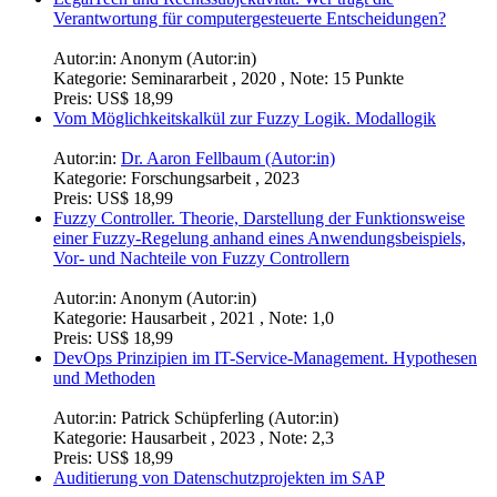
Autor:in:
Anonym (Autor:in)
Kategorie:
Ausarbeitung , 2024
Preis:
US$ 16,99
LegalTech und Rechtssubjektivität. Wer trägt die
Verantwortung für computergesteuerte Entscheidungen?
Autor:in:
Anonym (Autor:in)
Kategorie:
Seminararbeit , 2020 , Note: 15 Punkte
Preis:
US$ 18,99
Vom Möglichkeitskalkül zur Fuzzy Logik. Modallogik
Autor:in:
Dr. Aaron Fellbaum (Autor:in)
Kategorie:
Forschungsarbeit , 2023
Preis:
US$ 18,99
Fuzzy Controller. Theorie, Darstellung der Funktionsweise
einer Fuzzy-Regelung anhand eines Anwendungsbeispiels,
Vor- und Nachteile von Fuzzy Controllern