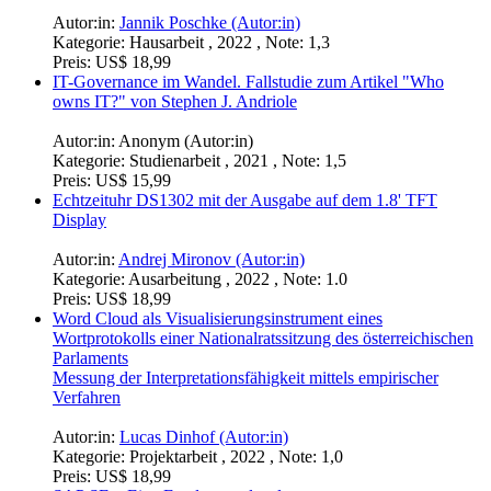
Autor:in:
Anonym (Autor:in)
Kategorie:
Hausarbeit (Hauptseminar) , 2018 , Note: 1,3
Preis:
US$ 6,99
Nachhaltigkeit in Rechenzentren. Nachhaltigkeitskennziffern
in Data Centern
Autor:in:
Dennis Kraus (Autor:in)
Kategorie:
Hausarbeit , 2022 , Note: 1,3
Preis:
US$ 6,99
Darstellung und Untersuchung von Cybercrime durch
Informations- und Kommunikationstechnologie unter
besonderer Berücksichtigung von Phishing während der
COVID-19-Pandemie
Autor:in:
Jannik Poschke (Autor:in)
Kategorie:
Hausarbeit , 2022 , Note: 1,3
Preis:
US$ 18,99
IT-Governance im Wandel. Fallstudie zum Artikel "Who
owns IT?" von Stephen J. Andriole