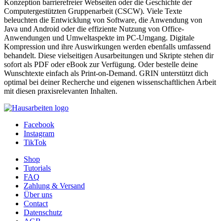
Kategorie:
Hausarbeit , 2020 , Note: 1.3
Preis:
US$ 15,99
Anwendungsmöglichkeiten der Blockchain in der Supply
Chain
Autor:in:
Lars Vieten (Autor:in)
Kategorie:
Hausarbeit , 2021 , Note: 1.3
Preis:
US$ 15,99
Cloud Computing fördert den Trend zur Umsetzung von
Home-Offices
Autor:in:
Lars Vieten (Autor:in)
Kategorie:
Hausarbeit , 2021 , Note: 1.3
Preis:
US$ 18,99
Zeige
25
50
100
1
2
...
6
>
Unter "Informatik: Spezielle Themen und interdisziplinäre
Anwendungen" bei GRIN findest du eine exzellente Auswahl an
wissenschaftlichen Arbeiten für deine Hausarbeit, Seminararbeit,
Bachelorarbeit, Masterarbeit oder Projektarbeit. Diese Kategorie
bietet dir als Studierenden tiefgehende Einblicke in facettenreiche