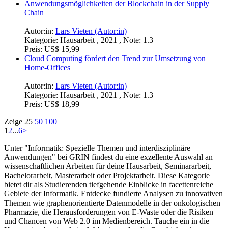
Preis:
US$ 18,99
Callcenter-Outsourcing eines Investitionsgüterherstellers.
Prozessbeschreibung von Vertrieb und IT-Support,
Risikoermittlung und Servicelevelvereinbarung
Autor:in:
Lennart Loose (Autor:in)
Kategorie:
Projektarbeit , 2022 , Note: 1.0
Preis:
US$ 18,99
Security by Design. Security Engineering
informationstechnischer Systeme
Sicherheitsschulden der Softwareentwicklung
Autor:in:
Lennart Loose (Autor:in)
Kategorie:
Hausarbeit , 2022 , Note: 1,3
Preis:
US$ 15,99
Unterstützung von Kontroll- und Präventionsmaßnahmen
mittels Big Data und GIS bei Epidemien
Autor:in:
Lars Vieten (Autor:in)