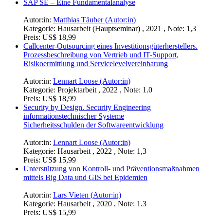
Autor:in:
Anonym (Autor:in)
Kategorie:
Studienarbeit , 2021 , Note: 1,5
Preis:
US$ 15,99
Echtzeituhr DS1302 mit der Ausgabe auf dem 1.8' TFT
Display
Autor:in:
Andrej Mironov (Autor:in)
Kategorie:
Ausarbeitung , 2022 , Note: 1.0
Preis:
US$ 18,99
Word Cloud als Visualisierungsinstrument eines
Wortprotokolls einer Nationalratssitzung des österreichischen
Parlaments
Messung der Interpretationsfähigkeit mittels empirischer
Verfahren
Autor:in:
Lucas Dinhof (Autor:in)
Kategorie:
Projektarbeit , 2022 , Note: 1,0
Preis:
US$ 18,99
SAP SE – Eine Fundamentalanalyse
Autor:in:
Matthias Täuber (Autor:in)
Kategorie:
Hausarbeit (Hauptseminar) , 2021 , Note: 1,3