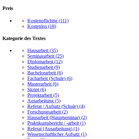
Preis
Kostenpflichtig
(111)
Kostenlos
(18)
Kategorie des Textes
Hausarbeit
(35)
Seminararbeit
(25)
Diplomarbeit
(12)
Studienarbeit
(9)
Bachelorarbeit
(6)
Facharbeit (Schule)
(6)
Masterarbeit
(6)
Skript
(6)
Projektarbeit
(5)
Ausarbeitung
(5)
Referat / Aufsatz (Schule)
(4)
Forschungsarbeit
(2)
Hausarbeit (Hauptseminar)
(2)
Praktikumsbericht / -arbeit
(1)
Referat (Ausarbeitung)
(1)
Wissenschaftlicher Aufsatz
(1)