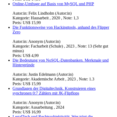
Autor:in:
Felix Lindholm (Autor:in)
Kategorie:
Hausarbeit , 2017 , Note: 1.0
Preis:
US$ 17,99
Online-Umfrage auf Basis von MySQL und PHP
Autor:in:
Felix Lindholm (Autor:in)
Kategorie:
Hausarbeit , 2020 , Note: 1,3
Preis:
US$ 15,99
Die Funktionsweise von Hackingtools, anhand des Flipper
Zero
Autor:in:
Anonym (Autor:in)
Kategorie:
Facharbeit (Schule) , 2023 , Note: 13 (Sehr gut
minus)
Preis:
US$ 4,99
Die Bedeutung von NoSQL-Datenbanken. Merkmale und
Hintergründe
Autor:in:
Justin Edelmann (Autor:in)
Kategorie:
Akademische Arbeit , 2023 , Note: 1.3
Preis:
US$ 15,99
Grundlagen der Digitaltechnik. Konstruieren eines
synchronen 0:7 Zählers mit JK-Flipflops