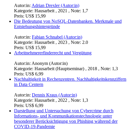
Autor:in:
Anonym (Autor:in)
Kategorie:
Hausarbeit , 2021 , Note: 1,0
Preis:
US$ 18,99
DevOps Prinzipien im IT-Service-Management. Hypothesen
und Methoden
Autor:in:
Patrick Schüpferling (Autor:in)
Kategorie:
Hausarbeit , 2023 , Note: 2,3
Preis:
US$ 18,99
Auditierung von Datenschutzprojekten im SAP
Autor:in:
Adrian Drexler (Autor:in)
Kategorie:
Hausarbeit , 2021 , Note: 1,7
Preis:
US$ 15,99
Die Bedeutung von NoSQL-Datenbanken. Merkmale und
Entstehungshintergründe
Autor:in:
Fabian Schnabel (Autor:in)
Kategorie:
Hausarbeit , 2023 , Note: 2.0
Preis:
US$ 15,99
Arbeitnehmererfinderrecht und Vergütung