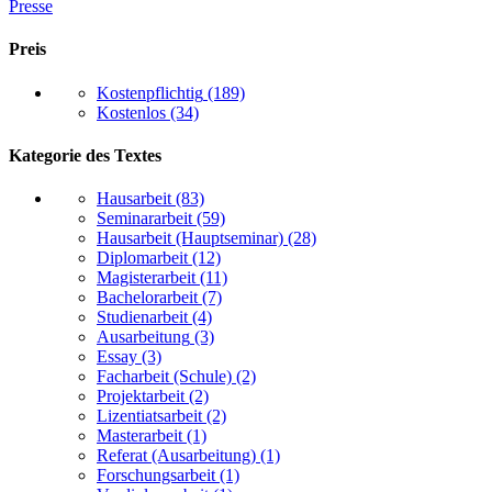
Presse
Preis
Kostenpflichtig
(189)
Kostenlos
(34)
Kategorie des Textes
Hausarbeit
(83)
Seminararbeit
(59)
Hausarbeit (Hauptseminar)
(28)
Diplomarbeit
(12)
Magisterarbeit
(11)
Bachelorarbeit
(7)
Studienarbeit
(4)
Ausarbeitung
(3)
Essay
(3)
Facharbeit (Schule)
(2)
Projektarbeit
(2)
Lizentiatsarbeit
(2)
Masterarbeit
(1)
Referat (Ausarbeitung)
(1)
Forschungsarbeit
(1)