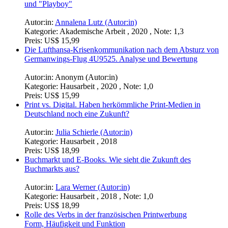
und "Playboy"
Autor:in:
Annalena Lutz (Autor:in)
Kategorie:
Akademische Arbeit , 2020 , Note: 1,3
Preis:
US$ 15,99
Die Lufthansa-Krisenkommunikation nach dem Absturz von
Germanwings-Flug 4U9525. Analyse und Bewertung
Autor:in:
Anonym (Autor:in)
Kategorie:
Hausarbeit , 2020 , Note: 1,0
Preis:
US$ 15,99
Print vs. Digital. Haben herkömmliche Print-Medien in
Deutschland noch eine Zukunft?
Autor:in:
Julia Schierle (Autor:in)
Kategorie:
Hausarbeit , 2018
Preis:
US$ 18,99
Buchmarkt und E-Books. Wie sieht die Zukunft des
Buchmarkts aus?
Autor:in:
Lara Werner (Autor:in)
Kategorie:
Hausarbeit , 2018 , Note: 1,0
Preis:
US$ 18,99
Rolle des Verbs in der französischen Printwerbung
Form, Häufigkeit und Funktion