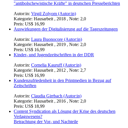
"antibolschewistische Kräfte" in deutschen Presseberichten
Autor:in:
Virgil Zolyom (Autor:in)
Kategorie:
Hausarbeit , 2018 , Note: 2,0
Preis:
US$ 16,99
Auswirkungen der Digitalisierung auf die Tageszeitungen
Autor:in:
Laura Buonocore (Autor:in)
Kategorie:
Hausarbeit , 2019 , Note: 2,0
Preis:
US$ 16,99
Kinder- und Jugendzeitschriften in der DDR
Autor:in:
Cornelia Kauruff (Autor:in)
Kategorie:
Hausarbeit , 2012 , Note: 2,7
Preis:
US$ 16,99
Kundenzufriedenheit in den Printmedien in Bezug auf
Zeitschriften
Autor:in:
Claudia Girrbach (Autor:in)
Kategorie:
Hausarbeit , 2016 , Note: 2,0
Preis:
US$ 18,99
Content Syndication als Lösung der Krise des deutschen
Verlagswesens?
Betrachtung der Vor- und Nachteile