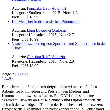
Autor:in:
Franziska Dau (Autor:in)
Kategorie:
Studienarbeit , 2015 , Note: 1,3
Preis:
US$ 18,99
Die Metapher in den russischen Printmedien
Autor:in:
Elina Loginova (Autor:in)
Kategorie:
Hausarbeit , 2015 , Note: 2,7
Preis:
US$ 16,99
Visuelle Inszenierung von Sportlern und Sportlerinnen in der
"Bild"
Autor:in:
Christina Reiff (Autor:in)
Kategorie:
Hausarbeit , 2016 , Note: 2,3
Preis:
US$ 18,99
Zeige
25
50
100
1
2
...
9
>
Bereichere dein Studium mit tiefgehenden wissenschaftlichen
Arbeiten zu Printmedien und Presse in den Medien- und
Kommunikationswissenschaften. Bei GRIN findest du eine
exzellente Auswahl an Haus-, Seminar- und Diplomarbeiten, die
sich mit den wichtigsten Themen der Branche auseinandersetzen.
Erforsche die Dynamiken der Pressekonzentration in Deutschland,