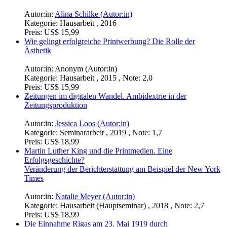
Autor:in:
Alina Schilke (Autor:in)
Kategorie:
Hausarbeit , 2016
Preis:
US$ 15,99
Wie gelingt erfolgreiche Printwerbung? Die Rolle der
Ästhetik
Autor:in:
Anonym (Autor:in)
Kategorie:
Hausarbeit , 2015 , Note: 2,0
Preis:
US$ 15,99
Zeitungen im digitalen Wandel. Ambidextrie in der
Zeitungsproduktion
Autor:in:
Jessica Loos (Autor:in)
Kategorie:
Seminararbeit , 2019 , Note: 1,7
Preis:
US$ 18,99
Martin Luther King und die Printmedien. Eine
Erfolgsgeschichte?
Veränderung der Berichterstattung am Beispiel der New York
Times
Autor:in:
Natalie Meyer (Autor:in)
Kategorie:
Hausarbeit (Hauptseminar) , 2018 , Note: 2,7
Preis:
US$ 18,99
Die Einnahme Rigas am 23. Mai 1919 durch