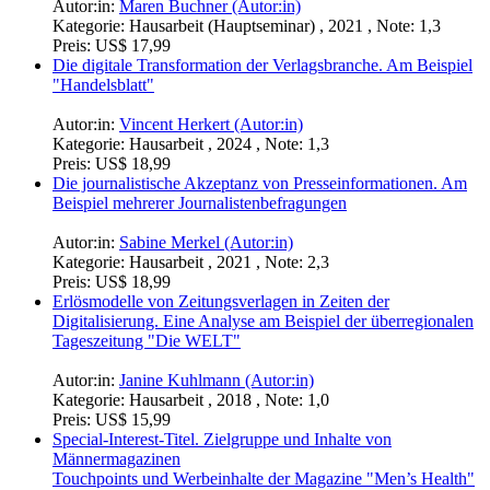
Autor:in:
Maren Buchner (Autor:in)
Kategorie:
Hausarbeit (Hauptseminar) , 2021 , Note: 1,3
Preis:
US$ 17,99
Die digitale Transformation der Verlagsbranche. Am Beispiel
"Handelsblatt"
Autor:in:
Vincent Herkert (Autor:in)
Kategorie:
Hausarbeit , 2024 , Note: 1,3
Preis:
US$ 18,99
Die journalistische Akzeptanz von Presseinformationen. Am
Beispiel mehrerer Journalistenbefragungen
Autor:in:
Sabine Merkel (Autor:in)
Kategorie:
Hausarbeit , 2021 , Note: 2,3
Preis:
US$ 18,99
Erlösmodelle von Zeitungsverlagen in Zeiten der
Digitalisierung. Eine Analyse am Beispiel der überregionalen
Tageszeitung "Die WELT"
Autor:in:
Janine Kuhlmann (Autor:in)
Kategorie:
Hausarbeit , 2018 , Note: 1,0
Preis:
US$ 15,99
Special-Interest-Titel. Zielgruppe und Inhalte von
Männermagazinen
Touchpoints und Werbeinhalte der Magazine "Men’s Health"