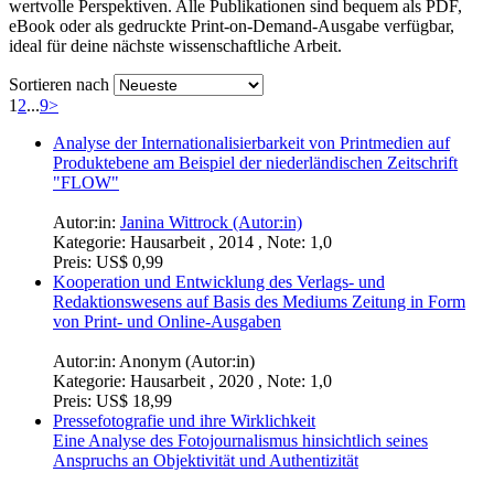
wertvolle Perspektiven. Alle Publikationen sind bequem als PDF,
eBook oder als gedruckte Print-on-Demand-Ausgabe verfügbar,
ideal für deine nächste wissenschaftliche Arbeit.
Sortieren nach
1
2
...
9
>
Analyse der Internationalisierbarkeit von Printmedien auf
Produktebene am Beispiel der niederländischen Zeitschrift
"FLOW"
Autor:in:
Janina Wittrock (Autor:in)
Kategorie:
Hausarbeit , 2014 , Note: 1,0
Preis:
US$ 0,99
Kooperation und Entwicklung des Verlags- und
Redaktionswesens auf Basis des Mediums Zeitung in Form
von Print- und Online-Ausgaben
Autor:in:
Anonym (Autor:in)
Kategorie:
Hausarbeit , 2020 , Note: 1,0
Preis:
US$ 18,99
Pressefotografie und ihre Wirklichkeit
Eine Analyse des Fotojournalismus hinsichtlich seines
Anspruchs an Objektivität und Authentizität