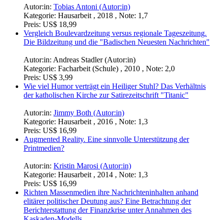
Autor:in:
Tobias Antoni (Autor:in)
Kategorie:
Hausarbeit , 2018 , Note: 1,7
Preis:
US$ 18,99
Vergleich Boulevardzeitung versus regionale Tageszeitung.
Die Bildzeitung und die "Badischen Neuesten Nachrichten"
Autor:in:
Andreas Stadler (Autor:in)
Kategorie:
Facharbeit (Schule) , 2010 , Note: 2,0
Preis:
US$ 3,99
Wie viel Humor verträgt ein Heiliger Stuhl? Das Verhältnis
der katholischen Kirche zur Satirezeitschrift "Titanic"
Autor:in:
Jimmy Both (Autor:in)
Kategorie:
Hausarbeit , 2016 , Note: 1,3
Preis:
US$ 16,99
Augmented Reality. Eine sinnvolle Unterstützung der
Printmedien?
Autor:in:
Kristin Marosi (Autor:in)
Kategorie:
Hausarbeit , 2014 , Note: 1,3
Preis:
US$ 16,99
Richten Massenmedien ihre Nachrichteninhalten anhand
elitärer politischer Deutung aus? Eine Betrachtung der
Berichterstattung der Finanzkrise unter Annahmen des
Kaskaden-Modells