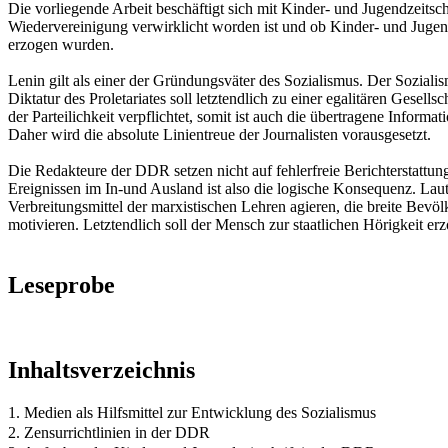
Die vorliegende Arbeit beschäftigt sich mit Kinder- und Jugendzeitsc
Wiedervereinigung verwirklicht worden ist und ob Kinder- und Jugendz
erzogen wurden.
Lenin gilt als einer der Gründungsväter des Sozialismus. Der Soziali
Diktatur des Proletariates soll letztendlich zu einer egalitären Gese
der Parteilichkeit verpflichtet, somit ist auch die übertragene Inform
Daher wird die absolute Linientreue der Journalisten vorausgesetzt.
Die Redakteure der DDR setzen nicht auf fehlerfreie Berichterstattun
Ereignissen im In-und Ausland ist also die logische Konsequenz. Laut 
Verbreitungsmittel der marxistischen Lehren agieren, die breite B
motivieren. Letztendlich soll der Mensch zur staatlichen Hörigkeit e
Leseprobe
Inhaltsverzeichnis
1. Medien als Hilfsmittel zur Entwicklung des Sozialismus
2. Zensurrichtlinien in der DDR