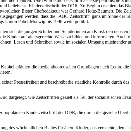
und neun Jahren. 1946 wurde die Zeitschrift als erste periodische Ki
 und beliebteste Kinderzeitschrift der DDR. Zu Beginn erschien das 
twortlicher. Erster Chefredakteur war Gerhard Holtz-Baumert. Die Zeits
ausgegangen werden, dass die „ABC-Zeitschrift“ ganz im Sinne der SED
lags-Union Pabel-Moewig bis 1996 weitergeführt.
konnten sich die jungen Schüler und Schülerinnen am Kiosk den neuste
ie Kinder auf altersgerechte Weise zu bilden und informieren. Auch rü
chnen, Lesen und Schreiben sowie im sozialen Umgang miteinander unt
Kapitel erläutert die medientheoretischen Grundlagen nach Lenin, die
ieren.
echter Pressefreiheit und beschreibt die staatliche Kontrolle durch da
ird dargelegt, wie Zeitschriften gezielt als Teil der sozialistischen E
r populärsten Kinderzeitschrift der DDR, die durch die gezielte Über
ng des wöchentlichen Blattes für ältere Kinder, das versuchte, den "t