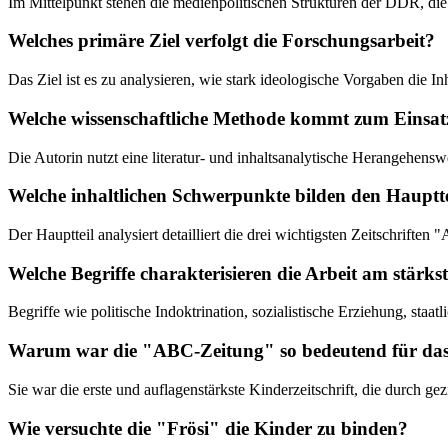
Im Mittelpunkt stehen die medienpolitischen Strukturen der DDR, die
Welches primäre Ziel verfolgt die Forschungsarbeit?
Das Ziel ist es zu analysieren, wie stark ideologische Vorgaben die In
Welche wissenschaftliche Methode kommt zum Einsat
Die Autorin nutzt eine literatur- und inhaltsanalytische Herangehens
Welche inhaltlichen Schwerpunkte bilden den Hauptte
Der Hauptteil analysiert detailliert die drei wichtigsten Zeitschrif
Welche Begriffe charakterisieren die Arbeit am stärks
Begriffe wie politische Indoktrination, sozialistische Erziehung, sta
Warum war die "ABC-Zeitung" so bedeutend für d
Sie war die erste und auflagenstärkste Kinderzeitschrift, die durch ge
Wie versuchte die "Frösi" die Kinder zu binden?