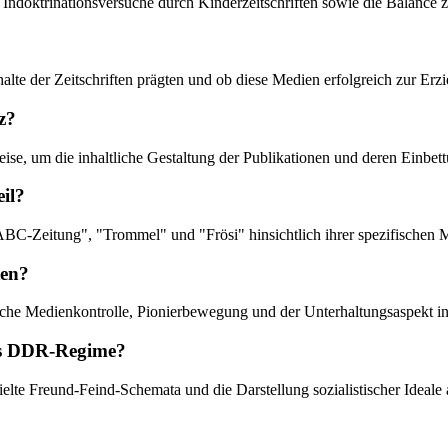
 Indoktrinationsversuche durch Kinderzeitschriften sowie die Balance 
halte der Zeitschriften prägten und ob diese Medien erfolgreich zur Erz
z?
weise, um die inhaltliche Gestaltung der Publikationen und deren Einbe
il?
ten "ABC-Zeitung", "Trommel" und "Frösi" hinsichtlich ihrer spezifisch
ten?
atliche Medienkontrolle, Pionierbewegung und der Unterhaltungsaspekt i
as DDR-Regime?
zielte Freund-Feind-Schemata und die Darstellung sozialistischer Ideale a