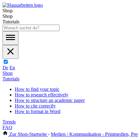
Shop
Shop
Tutorials
De
En
Shop
Tutorials
How to find your topic
How to research effectively
How to structure an academic paper
How to cite correctly
How to format in Word
Trends
FAQ
Zur Shop-Startseite
›
Medien / Kommunikation - Printmedien, Pre