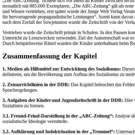
„Die ABC-Zeitung“ richtete sich vor allem an Kinder zwischen sechs 
monatlich mit 885.000 Exemplaren. „Die ABC-Zeitung“ gilt als erste
und Wissen vertrieben, erst später wurde der Junge Welt Verlag Veran
für hervorragende propagandistische Leistungen“. Somit kann davon 
nach dem Zerfall der Sowjetunion wurde die Zeitschrift von der Ver
Vertrieben wurde die Zeitschrift primär in Schulen. In den Pausen 
Unterricht zu Lernzwecken verwendet. Ziel der Autorenschaft war es d
Durch beispielsweise Rätsel wurden die Kinder unterhaltsam beim Re
Zusammenfassung der Kapitel
1. Medien als Hilfsmittel zur Entwicklung des Sozialismus:
Dieses 
definieren, um die Bevölkerung zum Aufbau des Sozialismus zu motiv
2. Zensurrichtlinien in der DDR:
Das Kapitel beleuchtet das Fehlen 
Sprachregelungen.
3. Aufgaben der Kinder-und Jugendzeitschrift in der DDR:
Hier w
Sozialisten zu formen.
3.1. Freund-Feind-Darstellung in der „ABC-Zeitung“:
Analyse de
sozialistische Ideologie vermittelte.
3.2. Aufklärung und Indoktrination in der „Trommel“:
Untersuchu