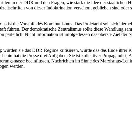
hriften in der DDR und den Fragen, wie stark die Idee der staatlichen 
eitschriften von dieser Indoktrination verschont geblieben sind oder s
smus ist die Vorstufe des Kommunismus. Das Proletariat soll sich hierb
llschaft führen. Der demokratische Zentralismus sollte diese Wandlung s
ation parteilich. Nicht Information ist infolgedessen das oberste Ziel de
g; würden sie das DDR-Regime kritisieren, würde das das Ende ihrer Ka
Lenin hat die Presse drei Aufgaben: Sie ist kollektiver Propagandist, A
evölkerungsmasse beeinflussen, Nachrichten im Sinne des Marxismus-L
rzogen werden.