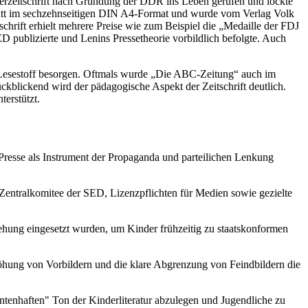
nderzeitschrift nach Gründung der DDR ins Leben gerufen und lockte
Blatt im sechzehnseitigen DIN A4-Format und wurde vom Verlag Volk
chrift erhielt mehrere Preise wie zum Beispiel die „Medaille der FDJ
 publizierte und Lenins Pressetheorie vorbildlich befolgte. Auch
n Lesestoff besorgen. Oftmals wurde „Die ABC-Zeitung“ auch im
ckblickend wird der pädagogische Aspekt der Zeitschrift deutlich.
erstützt.
 Presse als Instrument der Propaganda und parteilichen Lenkung
s Zentralkomitee der SED, Lizenzpflichten für Medien sowie gezielte
rziehung eingesetzt wurden, um Kinder frühzeitig zu staatskonformen
höhung von Vorbildern und die klare Abgrenzung von Feindbildern die
antenhaften" Ton der Kinderliteratur abzulegen und Jugendliche zu