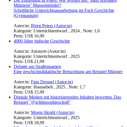
Die Endlösung in Polen. Wie werden aus "ganz normalen
Männern" Massenmörder?
Schriftliche Unterrichtsausarbeitung im Fach Geschichte
(Gymnasium)
Autor:in:
Björn Peters (Autor:in)
Kategorie:
Unterrichtsentwurf , 2024 , Note: 1,0
Preis:
US$ 16,99
4000 Jahre jüdische Geschichte
Autor:in:
Anonym (Autor:in)
Kategorie:
Unterrichtsentwurf , 2025
Preis:
US$ 21,99
Debatte um Straßennamen
Eine geschichtsdidaktische Betrachtung am Beispiel Münster
Autor:in:
Finn Drossel (Autor:in)
Kategorie:
Hausarbeit , 2025 , Note: 1,7
Preis:
US$ 15,99
Digitale Medien mit historisierenden Inhalten bewerten. Das
Beispiel "@ichbinsophiescholl"
Autor:in:
Monja Skrabl (Autor:in)
Kategorie:
Unterrichtsentwurf , 2025
Preis:
US$ 18,99