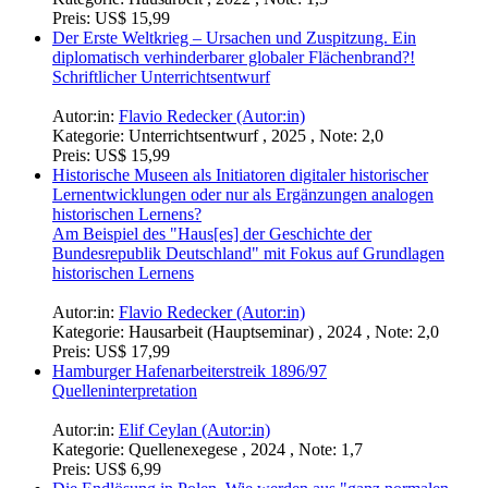
Preis:
US$ 15,99
Der Erste Weltkrieg – Ursachen und Zuspitzung. Ein
diplomatisch verhinderbarer globaler Flächenbrand?!
Schriftlicher Unterrichtsentwurf
Autor:in:
Flavio Redecker (Autor:in)
Kategorie:
Unterrichtsentwurf , 2025 , Note: 2,0
Preis:
US$ 15,99
Historische Museen als Initiatoren digitaler historischer
Lernentwicklungen oder nur als Ergänzungen analogen
historischen Lernens?
Am Beispiel des "Haus[es] der Geschichte der
Bundesrepublik Deutschland" mit Fokus auf Grundlagen
historischen Lernens
Autor:in:
Flavio Redecker (Autor:in)
Kategorie:
Hausarbeit (Hauptseminar) , 2024 , Note: 2,0
Preis:
US$ 17,99
Hamburger Hafenarbeiterstreik 1896/97
Quelleninterpretation
Autor:in:
Elif Ceylan (Autor:in)
Kategorie:
Quellenexegese , 2024 , Note: 1,7
Preis:
US$ 6,99