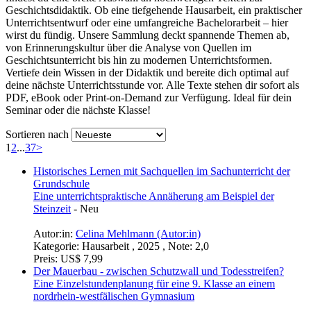
Geschichtsdidaktik. Ob eine tiefgehende Hausarbeit, ein praktischer
Unterrichtsentwurf oder eine umfangreiche Bachelorarbeit – hier
wirst du fündig. Unsere Sammlung deckt spannende Themen ab,
von Erinnerungskultur über die Analyse von Quellen im
Geschichtsunterricht bis hin zu modernen Unterrichtsformen.
Vertiefe dein Wissen in der Didaktik und bereite dich optimal auf
deine nächste Unterrichtsstunde vor. Alle Texte stehen dir sofort als
PDF, eBook oder Print-on-Demand zur Verfügung. Ideal für dein
Seminar oder die nächste Klasse!
Sortieren nach
1
2
...
37
>
Historisches Lernen mit Sachquellen im Sachunterricht der
Grundschule
Eine unterrichtspraktische Annäherung am Beispiel der
Steinzeit
-
Neu
Autor:in:
Celina Mehlmann (Autor:in)
Kategorie:
Hausarbeit , 2025 , Note: 2,0
Preis:
US$ 7,99
Der Mauerbau - zwischen Schutzwall und Todesstreifen?
Eine Einzelstundenplanung für eine 9. Klasse an einem
nordrhein-westfälischen Gymnasium