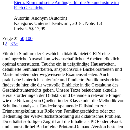
Eiern. Rom und seine Anfänge" für die Sekundarstufe im
Fach Geschichte
Autor:in:
Anonym (Autor:in)
Kategorie:
Unterrichtsentwurf , 2018 , Note: 1,3
Preis:
US$ 17,99
Zeige
25
50
100
1
2
...
37
>
Für dein Studium der Geschichtsdidaktik bietet GRIN eine
umfangreiche Auswahl an wissenschaftlichen Arbeiten, die dich
optimal unterstützen. Tauche ein in tiefgründige Hausarbeiten,
detaillierte Seminararbeiten, anspruchsvolle Bachelorarbeiten und
Masterarbeiten oder wegweisende Examensarbeiten. Auch
praktische Unterrichtsentwürfe und fundierte Praktikumsberichte
findest du hier, die dir wertvolle Einblicke in die Gestaltung des
Geschichtsunterrichts geben. Unsere Texte beleuchten aktuelle
Herausforderungen der Didaktik und behandeln relevante Fragen
wie die Nutzung von Quellen in der Klasse oder die Methodik von
Schulbuchanalysen. Entdecke spannende Fallstudien zur
Erinnerungskultur, zur Rolle von Familiengeschichte oder zur
Bedeutung der Weltwirtschaftsordnung als didaktisches Problem.
Du erhältst sofortigen Zugriff auf die Inhalte als PDF oder eBook
und kannst dir bei Bedarf eine Print-on-Demand-Version bestellen.