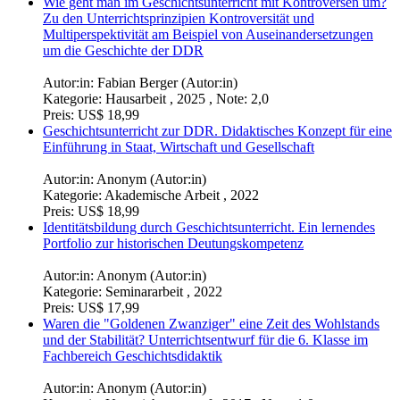
Wie geht man im Geschichtsunterricht mit Kontroversen um?
Zu den Unterrichtsprinzipien Kontroversität und
Multiperspektivität am Beispiel von Auseinandersetzungen
um die Geschichte der DDR
Autor:in:
Fabian Berger (Autor:in)
Kategorie:
Hausarbeit , 2025 , Note: 2,0
Preis:
US$ 18,99
Geschichtsunterricht zur DDR. Didaktisches Konzept für eine
Einführung in Staat, Wirtschaft und Gesellschaft
Autor:in:
Anonym (Autor:in)
Kategorie:
Akademische Arbeit , 2022
Preis:
US$ 18,99
Identitätsbildung durch Geschichtsunterricht. Ein lernendes
Portfolio zur historischen Deutungskompetenz
Autor:in:
Anonym (Autor:in)
Kategorie:
Seminararbeit , 2022
Preis:
US$ 17,99
Waren die "Goldenen Zwanziger" eine Zeit des Wohlstands
und der Stabilität? Unterrichtsentwurf für die 6. Klasse im
Fachbereich Geschichtsdidaktik
Autor:in:
Anonym (Autor:in)