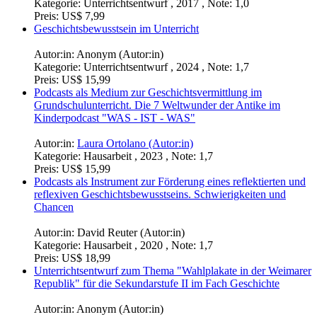
Kategorie:
Unterrichtsentwurf , 2017 , Note: 1,0
Preis:
US$ 7,99
Geschichtsbewusstsein im Unterricht
Autor:in:
Anonym (Autor:in)
Kategorie:
Unterrichtsentwurf , 2024 , Note: 1,7
Preis:
US$ 15,99
Podcasts als Medium zur Geschichtsvermittlung im
Grundschulunterricht. Die 7 Weltwunder der Antike im
Kinderpodcast "WAS - IST - WAS"
Autor:in:
Laura Ortolano (Autor:in)
Kategorie:
Hausarbeit , 2023 , Note: 1,7
Preis:
US$ 15,99
Podcasts als Instrument zur Förderung eines reflektierten und
reflexiven Geschichtsbewusstseins. Schwierigkeiten und
Chancen
Autor:in:
David Reuter (Autor:in)
Kategorie:
Hausarbeit , 2020 , Note: 1,7
Preis:
US$ 18,99
Unterrichtsentwurf zum Thema "Wahlplakate in der Weimarer
Republik" für die Sekundarstufe II im Fach Geschichte
Autor:in:
Anonym (Autor:in)