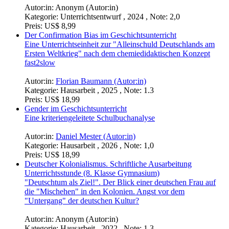
Autor:in:
Anonym (Autor:in)
Kategorie:
Unterrichtsentwurf , 2024 , Note: 2,0
Preis:
US$ 8,99
Der Confirmation Bias im Geschichtsunterricht
Eine Unterrichtseinheit zur "Alleinschuld Deutschlands am
Ersten Weltkrieg" nach dem chemiedidaktischen Konzept
fast2slow
Autor:in:
Florian Baumann (Autor:in)
Kategorie:
Hausarbeit , 2025 , Note: 1.3
Preis:
US$ 18,99
Gender im Geschichtsunterricht
Eine kriteriengeleitete Schulbuchanalyse
Autor:in:
Daniel Mester (Autor:in)
Kategorie:
Hausarbeit , 2026 , Note: 1,0
Preis:
US$ 18,99
Deutscher Kolonialismus. Schriftliche Ausarbeitung
Unterrichtsstunde (8. Klasse Gymnasium)
"Deutschtum als Ziel!". Der Blick einer deutschen Frau auf
die "Mischehen" in den Kolonien. Angst vor dem
"Untergang" der deutschen Kultur?
Autor:in:
Anonym (Autor:in)
Kategorie:
Hausarbeit , 2022 , Note: 1,3