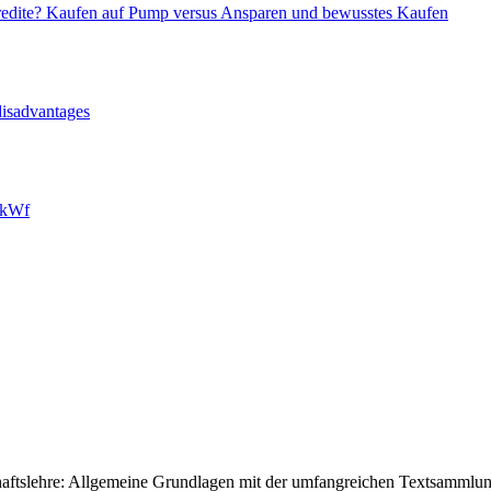
kredite? Kaufen auf Pump versus Ansparen und bewusstes Kaufen
disadvantages
 kWf
aftslehre: Allgemeine Grundlagen mit der umfangreichen Textsammlung