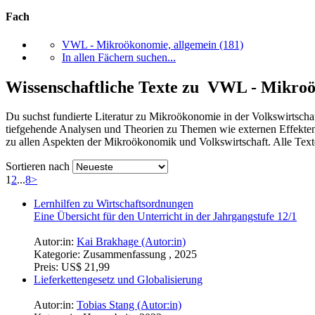
Fach
VWL - Mikroökonomie, allgemein
(181)
In allen Fächern suchen...
Wissenschaftliche Texte zu VWL - Mikroö
Du suchst fundierte Literatur zu Mikroökonomie in der Volkswirtscha
tiefgehende Analysen und Theorien zu Themen wie externen Effekten
zu allen Aspekten der Mikroökonomik und Volkswirtschaft. Alle Texte
Sortieren nach
1
2
...
8
>
Lernhilfen zu Wirtschaftsordnungen
Eine Übersicht für den Unterricht in der Jahrgangstufe 12/1
Autor:in:
Kai Brakhage (Autor:in)
Kategorie:
Zusammenfassung , 2025
Preis:
US$ 21,99
Lieferkettengesetz und Globalisierung
Autor:in:
Tobias Stang (Autor:in)