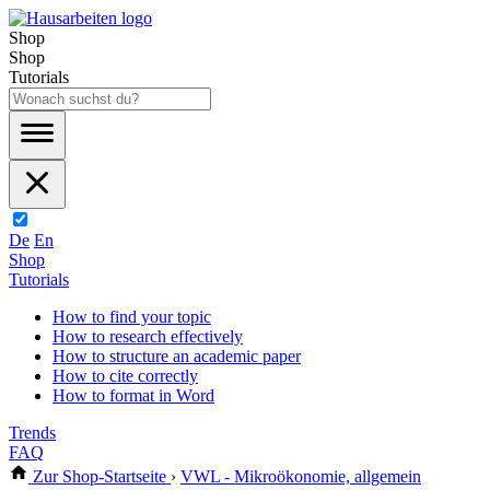
Shop
Shop
Tutorials
De
En
Shop
Tutorials
How to find your topic
How to research effectively
How to structure an academic paper
How to cite correctly
How to format in Word
Trends
FAQ
Zur Shop-Startseite
›
VWL - Mikroökonomie, allgemein