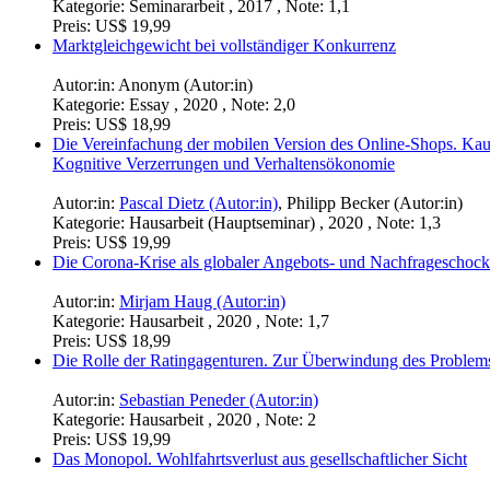
Kategorie:
Seminararbeit , 2017 , Note: 1,1
Preis:
US$ 19,99
Marktgleichgewicht bei vollständiger Konkurrenz
Autor:in:
Anonym (Autor:in)
Kategorie:
Essay , 2020 , Note: 2,0
Preis:
US$ 18,99
Die Vereinfachung der mobilen Version des Online-Shops. Kau
Kognitive Verzerrungen und Verhaltensökonomie
Autor:in:
Pascal Dietz (Autor:in)
,
Philipp Becker (Autor:in)
Kategorie:
Hausarbeit (Hauptseminar) , 2020 , Note: 1,3
Preis:
US$ 19,99
Die Corona-Krise als globaler Angebots- und Nachfrageschock
Autor:in:
Mirjam Haug (Autor:in)
Kategorie:
Hausarbeit , 2020 , Note: 1,7
Preis:
US$ 18,99
Die Rolle der Ratingagenturen. Zur Überwindung des Problems
Autor:in:
Sebastian Peneder (Autor:in)
Kategorie:
Hausarbeit , 2020 , Note: 2
Preis:
US$ 19,99
Das Monopol. Wohlfahrtsverlust aus gesellschaftlicher Sicht