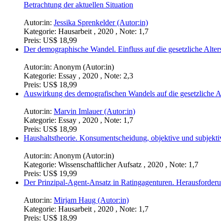
Betrachtung der aktuellen Situation
Autor:in:
Jessika Sprenkelder (Autor:in)
Kategorie:
Hausarbeit , 2020 , Note: 1,7
Preis:
US$ 18,99
Der demographische Wandel. Einfluss auf die gesetzliche Alte
Autor:in:
Anonym (Autor:in)
Kategorie:
Essay , 2020 , Note: 2,3
Preis:
US$ 18,99
Auswirkung des demografischen Wandels auf die gesetzliche A
Autor:in:
Marvin Imlauer (Autor:in)
Kategorie:
Essay , 2020 , Note: 1,7
Preis:
US$ 18,99
Haushaltstheorie. Konsumentscheidung, objektive und subjekti
Autor:in:
Anonym (Autor:in)
Kategorie:
Wissenschaftlicher Aufsatz , 2020 , Note: 1,7
Preis:
US$ 19,99
Der Prinzipal-Agent-Ansatz in Ratingagenturen. Herausforde
Autor:in:
Mirjam Haug (Autor:in)
Kategorie:
Hausarbeit , 2020 , Note: 1,7
Preis:
US$ 18,99