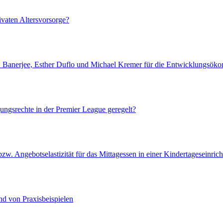
vaten Altersvorsorge?
. Banerjee, Esther Duflo und Michael Kremer für die Entwicklungsök
ungsrechte in der Premier League geregelt?
zw. Angebotselastizität für das Mittagessen in einer Kindertageseinric
d von Praxisbeispielen