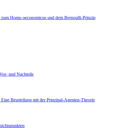
e zum Homo oeconomicus und dem Bernoulli-Prinzip
Vor- und Nachteile
 Eine Beurteilung mit der Prinzipal-Agenten-Theorie
sichtspunkten