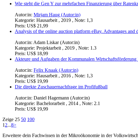
Wie steht die Gen Y zur mehrfachen Finanzierung über Raten
Autor:in:
Mirjam Haug (Autor:in)
Kategorie:
Hausarbeit , 2019 , Note: 1,3
Preis:
US$ 21,99
Analysis of the online auction platform eBay. Advantages and 
Autor:in:
Adam Liskar (Autor:in)
Kategorie:
Projektarbeit , 2019 , Note: 1.3
Preis:
US$ 18,99
Akteure und Aufgaben der Kommunalen Wirtschaftsförderung
Autor:in:
Felix Knaak (Autor:in)
Kategorie:
Hausarbeit , 2016 , Note: 1,3
Preis:
US$ 19,99
Die direkte Zuschauernachfrage im Profifußball
Autor:in:
Daniel Hagemann (Autor:in)
Kategorie:
Bachelorarbeit , 2014 , Note: 2.1
Preis:
US$ 19,99
Zeige
25
50
100
1
2
...
8
>
Erweitere dein Fachwissen in der Mikroökonomie in der Volkswirtsch