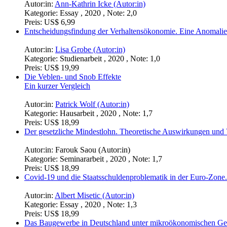
Autor:in:
Ann-Kathrin Icke (Autor:in)
Kategorie:
Essay , 2020 , Note: 2,0
Preis:
US$ 6,99
Entscheidungsfindung der Verhaltensökonomie. Eine Anomali
Autor:in:
Lisa Grobe (Autor:in)
Kategorie:
Studienarbeit , 2020 , Note: 1,0
Preis:
US$ 19,99
Die Veblen- und Snob Effekte
Ein kurzer Vergleich
Autor:in:
Patrick Wolf (Autor:in)
Kategorie:
Hausarbeit , 2020 , Note: 1,7
Preis:
US$ 18,99
Der gesetzliche Mindestlohn. Theoretische Auswirkungen und 
Autor:in:
Farouk Saou (Autor:in)
Kategorie:
Seminararbeit , 2020 , Note: 1,7
Preis:
US$ 18,99
Covid-19 und die Staatsschuldenproblematik in der Euro-Zone.
Autor:in:
Albert Misetic (Autor:in)
Kategorie:
Essay , 2020 , Note: 1,3
Preis:
US$ 18,99
Das Baugewerbe in Deutschland unter mikroökonomischen Ge