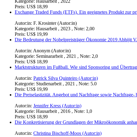
Kategorie:
Hausarbeit , 2022
Preis:
US$ 18,99
Exchange Traded Funds (ETFs). Ein geeignetes Produkt zur pri
Autor:in:
F. Krosinter (Autor:in)
Kategorie:
Hausarbeit , 2023 , Note: 2,00
Preis:
US$ 19,99
Die Bedeutung der Nobelpreisträger Ökonomie 2019 Abhijit V
Autor:in:
Anonym (Autor:in)
Kategorie:
Seminararbeit , 2021 , Note: 2,0
Preis:
US$ 18,99
Marktstrukturen im Fußball. Wie sind Sponsoring und Übertrag
Autor:in:
Patrick Silva Quinteiro (Autor:in)
Kategorie:
Studienarbeit , 2021 , Note: 5.0
Preis:
US$ 19,99
Die Preiselastizität. Angebot und Nachfrage sowie Nachfrage- b
Autor:in:
Jennifer Kress (Autor:in)
Kategorie:
Hausarbeit , 2016 , Note: 1,0
Preis:
US$ 18,99
Die Konkretisierung der Grundlagen der Mikroökonomik anhan
Autor:in:
Christina Bischoff-Moos (Autor:in)