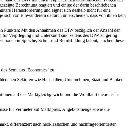
gezeigte Berechnung reagiert und einige der darin beschriebenen
anitäre Herausforderung und eignet sich deshalb nicht für eine
ge sich von Einwanderern dadurch unterscheiden, dass von ihnen kein
nden Punkten: Mit den Annahmen des DIW bezüglich der Anzahl der
 für Verpflegung und Unterkunft sind seitens des DIW zu gering
itionen in Sprache, Schul- und Berufsbildung betont, tauchen diese
n des Seminars ‚Economics‘ zu.
rschiedenen Sektoren wie Haushalten, Unternehmen, Staat und Banken
tionen auf das Marktgleichgewicht und die Wohlfahrt theoretisch
chüsse für Vermieter auf Marktpreis, Angebotsmenge sowie die
t, differenziert nach neoklassischen und nachfrageorientierten