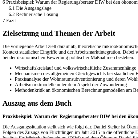
6 Praxisbeispiel: Warum der Regierungsberater DIW bei den ökonomis
6.1 Die Ausgangslage
6.2 Rechnerische Lösung
7 Fazit
Zielsetzung und Themen der Arbeit
Die vorliegende Arbeit zielt darauf ab, theoretische mikroökonomisch
Kontext staatlicher Eingriffe und der Arbeitsmarktintegration. Dab
bei der ökonomischen Bewertung politischer Maßnahmen bestehen.
Wirtschaftskreislauf und volkswirtschaftliche Zusammenhänge
Mechanismen des allgemeinen Gleichgewichts bei staatlichen E
Praxisanalyse der Wohnraumsubventionierung und deren Wohlf
Arbeitsmarktmodelle unter dem Aspekt der Zuwanderung
Methodenkritik an ökonomischen Berechnungsmodellen am Beisp
Auszug aus dem Buch
Praxisbeispiel: Warum der Regierungsberater DIW bei den ökono
Die Ausgangssituation stellt sich wie folgt dar. Daniel Stelter ist 
Folgen des Zuzugs von Flüchtlingen im Jahr 2015 in die öffentliche 
Instituts für Wirtschaftsforschung (DIW) und dem Ökonom Daniel Ste