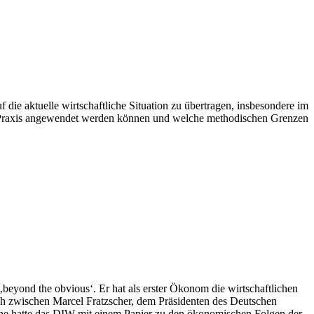
die aktuelle wirtschaftliche Situation zu übertragen, insbesondere im
der Praxis angewendet werden können und welche methodischen Grenzen
beyond the obvious‘. Er hat als erster Ökonom die wirtschaftlichen
äch zwischen Marcel Fratzscher, dem Präsidenten des Deutschen
oche hatte das DIW mit einem Papier zu den ökonomischen Folgen der