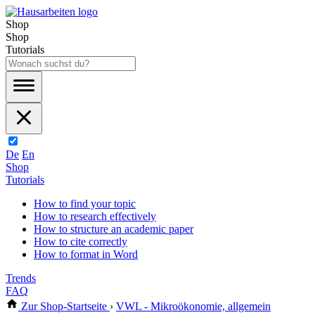
Shop
Shop
Tutorials
De
En
Shop
Tutorials
How to find your topic
How to research effectively
How to structure an academic paper
How to cite correctly
How to format in Word
Trends
FAQ
Zur Shop-Startseite
›
VWL - Mikroökonomie, allgemein