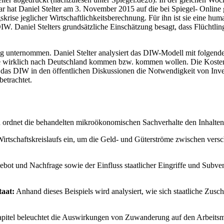
r hat Daniel Stelter am 3. November 2015 auf die bei Spiegel- Online 
krise jeglicher Wirtschaftlichkeitsberechnung. Für ihn ist sie eine hum
. Daniel Stelters grundsätzliche Einschätzung besagt, dass Flüchtlin
ng unternommen. Daniel Stelter analysiert das DIW-Modell mit folge
ele wirklich nach Deutschland kommen bzw. kommen wollen. Die Kosten
das DIW in den öffentlichen Diskussionen die Notwendigkeit von Invest
etrachtet.
d ordnet die behandelten mikroökonomischen Sachverhalte den Inhalte
 Wirtschaftskreislaufs ein, um die Geld- und Güterströme zwischen ve
ot und Nachfrage sowie der Einfluss staatlicher Eingriffe und Subven
taat:
Anhand dieses Beispiels wird analysiert, wie sich staatliche Zus
itel beleuchtet die Auswirkungen von Zuwanderung auf den Arbeitsmark