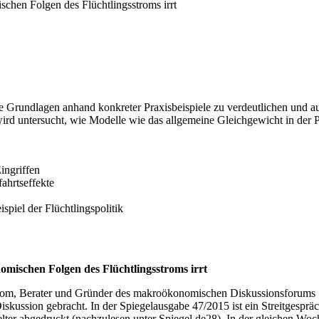
chen Folgen des Flüchtlingsstroms irrt
e Grundlagen anhand konkreter Praxisbeispiele zu verdeutlichen und auf 
ei wird untersucht, wie Modelle wie das allgemeine Gleichgewicht in 
ingriffen
ahrtseffekte
iel der Flüchtlingspolitik
mischen Folgen des Flüchtlingsstroms irrt
Ökonom, Berater und Gründer des makroökonomischen Diskussionsforums ‚
Diskussion gebracht. In der Spiegelausgabe 47/2015 ist ein Streitgespr
lter abgedruckt (nachzulesen unter Spiegel.de28). In der gleichen W