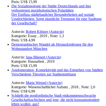
Preis:
US$ 15,99
Die Sozialtopologie der Städte Deutschlands und ihre
verborgenen morphologischen Polaritäten
Der Einfluss städtebaulicher Besonderheiten auf soziale
Ungleichheiten. Sorgt räumliche Trennung für eine Spaltung
der Gesellschaft?
Autor:in:
Robert Klötzer (Autor:in)
Kategorie:
Essay , 2019 , Note: 1,3
Preis:
US$ 4,99
Demographischer Wandel als Herausforderung für den
Wohnstandort München
Autor:in:
Jana Blienert (Autor:in)
Kategorie:
Hausarbeit , 2019
Preis:
US$ 15,99
Agglomeration, Konnektivität und das Entstehen von Städten
Verschiedene Theorien zur Stadtentstehung
Autor:in:
Maria Wensel (Autor:in)
Kategorie:
Wissenschaftlicher Aufsatz , 2018 , Note: 2,0
Preis:
US$ 6,99
Schließt die postfordistische Stadt einkommensschwache
Gesellschaftsschichten und jene, die nicht konsumorientiert
leben wollen, aus?