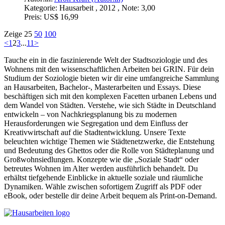
Kategorie:
Hausarbeit , 2012 , Note: 3,00
Preis:
US$ 16,99
Zeige
25
50
100
<
1
2
3
...
11
>
Tauche ein in die faszinierende Welt der Stadtsoziologie und des
Wohnens mit den wissenschaftlichen Arbeiten bei GRIN. Für dein
Studium der Soziologie bieten wir dir eine umfangreiche Sammlung
an Hausarbeiten, Bachelor-, Masterarbeiten und Essays. Diese
beschäftigen sich mit den komplexen Facetten urbanen Lebens und
dem Wandel von Städten. Verstehe, wie sich Städte in Deutschland
entwickeln – von Nachkriegsplanung bis zu modernen
Herausforderungen wie Segregation und dem Einfluss der
Kreativwirtschaft auf die Stadtentwicklung. Unsere Texte
beleuchten wichtige Themen wie Städtenetzwerke, die Entstehung
und Bedeutung des Ghettos oder die Rolle von Städteplanung und
Großwohnsiedlungen. Konzepte wie die „Soziale Stadt“ oder
betreutes Wohnen im Alter werden ausführlich behandelt. Du
erhältst tiefgehende Einblicke in aktuelle soziale und räumliche
Dynamiken. Wähle zwischen sofortigem Zugriff als PDF oder
eBook, oder bestelle dir deine Arbeit bequem als Print-on-Demand.