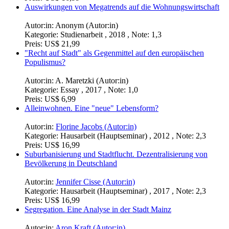
Auswirkungen von Megatrends auf die Wohnungswirtschaft
Autor:in:
Anonym (Autor:in)
Kategorie:
Studienarbeit , 2018 , Note: 1,3
Preis:
US$ 21,99
"Recht auf Stadt" als Gegenmittel auf den europäischen
Populismus?
Autor:in:
A. Maretzki (Autor:in)
Kategorie:
Essay , 2017 , Note: 1,0
Preis:
US$ 6,99
Alleinwohnen. Eine "neue" Lebensform?
Autor:in:
Florine Jacobs (Autor:in)
Kategorie:
Hausarbeit (Hauptseminar) , 2012 , Note: 2,3
Preis:
US$ 16,99
Suburbanisierung und Stadtflucht. Dezentralisierung von
Bevölkerung in Deutschland
Autor:in:
Jennifer Cisse (Autor:in)
Kategorie:
Hausarbeit (Hauptseminar) , 2017 , Note: 2,3
Preis:
US$ 16,99
Segregation. Eine Analyse in der Stadt Mainz
Autor:in:
Aron Kraft (Autor:in)