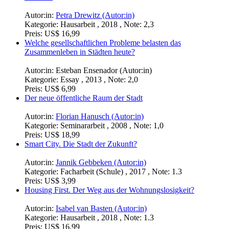
Autor:in:
Petra Drewitz (Autor:in)
Kategorie:
Hausarbeit , 2018 , Note: 2,3
Preis:
US$ 16,99
Welche gesellschaftlichen Probleme belasten das
Zusammenleben in Städten heute?
Autor:in:
Esteban Ensenador (Autor:in)
Kategorie:
Essay , 2013 , Note: 2,0
Preis:
US$ 6,99
Der neue öffentliche Raum der Stadt
Autor:in:
Florian Hanusch (Autor:in)
Kategorie:
Seminararbeit , 2008 , Note: 1,0
Preis:
US$ 18,99
Smart City. Die Stadt der Zukunft?
Autor:in:
Jannik Gebbeken (Autor:in)
Kategorie:
Facharbeit (Schule) , 2017 , Note: 1.3
Preis:
US$ 3,99
Housing First. Der Weg aus der Wohnungslosigkeit?
Autor:in:
Isabel van Basten (Autor:in)
Kategorie:
Hausarbeit , 2018 , Note: 1.3
Preis:
US$ 16,99