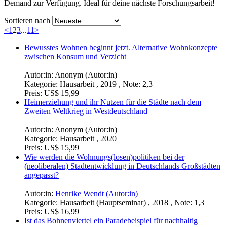
Demand zur Verfügung. Ideal für deine nächste Forschungsarbeit!
Sortieren nach
<
1
2
3
...
11
>
Bewusstes Wohnen beginnt jetzt. Alternative Wohnkonzepte
zwischen Konsum und Verzicht
Autor:in:
Anonym (Autor:in)
Kategorie:
Hausarbeit , 2019 , Note: 2,3
Preis:
US$ 15,99
Heimerziehung und ihr Nutzen für die Städte nach dem
Zweiten Weltkrieg in Westdeutschland
Autor:in:
Anonym (Autor:in)
Kategorie:
Hausarbeit , 2020
Preis:
US$ 15,99
Wie werden die Wohnungs(losen)politiken bei der
(neoliberalen) Stadtentwicklung in Deutschlands Großstädten
angepasst?
Autor:in:
Henrike Wendt (Autor:in)
Kategorie:
Hausarbeit (Hauptseminar) , 2018 , Note: 1,3
Preis:
US$ 16,99
Ist das Bohnenviertel ein Paradebeispiel für nachhaltig