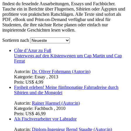
findest du fesselnde Ausarbeitungen, Essays und Fachbücher.
Tauche ein in Berichte über Flugreisen, Sibirien oder Ägypten und
profitiere von praktischen Ratschlägen. Alle Texte sind sofort als
PDF, eBook und Print-on-Demand verfügbar und ideal für
Studenten, die ihre nächste Reise planen oder einfach nur
inspirierende Geschichten lesen wollen.
Sortieren nach
Côte d’Azur zu Fuß
Unterwegs auf den Küstenwegen um Cap Martin und Cap
Ferrat
Autor:in:
Dr. Oliver Fohrmann (Autor:in)
Kategorie:
Essay , 2013
Preis:
US$ 4,99
Freiheit erleben! Meine fünfmonatige Fahrradreise durch
Sibirien und die Mongolei
Autor:in:
Rainer Haensel (Autor:in)
Kategorie:
Fachbuch , 2010
Preis:
US$ 46,99
Als Fischverarbeiter vor Labrador
Autor:in:
Diplom-Ingenieur Bernd Staudte (Autor:in)