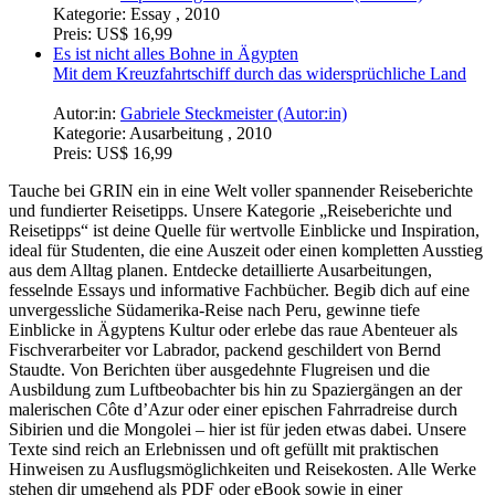
Kategorie:
Essay , 2010
Preis:
US$ 16,99
Es ist nicht alles Bohne in Ägypten
Mit dem Kreuzfahrtschiff durch das widersprüchliche Land
Autor:in:
Gabriele Steckmeister (Autor:in)
Kategorie:
Ausarbeitung , 2010
Preis:
US$ 16,99
Tauche bei GRIN ein in eine Welt voller spannender Reiseberichte
und fundierter Reisetipps. Unsere Kategorie „Reiseberichte und
Reisetipps“ ist deine Quelle für wertvolle Einblicke und Inspiration,
ideal für Studenten, die eine Auszeit oder einen kompletten Ausstieg
aus dem Alltag planen. Entdecke detaillierte Ausarbeitungen,
fesselnde Essays und informative Fachbücher. Begib dich auf eine
unvergessliche Südamerika-Reise nach Peru, gewinne tiefe
Einblicke in Ägyptens Kultur oder erlebe das raue Abenteuer als
Fischverarbeiter vor Labrador, packend geschildert von Bernd
Staudte. Von Berichten über ausgedehnte Flugreisen und die
Ausbildung zum Luftbeobachter bis hin zu Spaziergängen an der
malerischen Côte d’Azur oder einer epischen Fahrradreise durch
Sibirien und die Mongolei – hier ist für jeden etwas dabei. Unsere
Texte sind reich an Erlebnissen und oft gefüllt mit praktischen
Hinweisen zu Ausflugsmöglichkeiten und Reisekosten. Alle Werke
stehen dir umgehend als PDF oder eBook sowie in einer