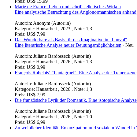
Preis:
US$ 15,99
Marie de France. Leben und schriftstellerisches Wirken
Eine analytische Betrachtung des Anglonormannischen anhand 
Autor:in:
Anonym (Autor:in)
Kategorie:
Hausarbeit , 2023 , Note: 1,3
Preis:
US$ 7,99
Das Wunderbare als Basis für das Imaginative in "Lanval"
Eine literarische Analyse neuer Deutungsmöglichkeiten
-
Neu
Autor:in:
Juliane Bardosseck (Autor:in)
Kategorie:
Hausarbeit , 2026 , Note: 1,3
Preis:
US$ 0,99
François Rabelais‘ "Pantagruel". Eine Analyse der Trauerszene
Autor:in:
Juliane Bardosseck (Autor:in)
Kategorie:
Hausarbeit , 2026 , Note: 1,3
Preis:
US$ 7,99
Die französische Lyrik der Romantik. Eine isotopische Analys
Autor:in:
Juliane Bardosseck (Autor:in)
Kategorie:
Hausarbeit , 2026 , Note: 1,0
Preis:
US$ 6,99
Zu weiblicher Identität, Emanzipation und sozialem Wandel 