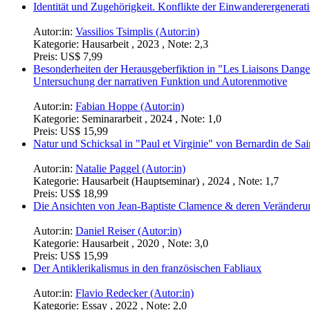
Identität und Zugehörigkeit. Konflikte der Einwanderergeneratio
Autor:in:
Vassilios Tsimplis (Autor:in)
Kategorie:
Hausarbeit , 2023 , Note: 2,3
Preis:
US$ 7,99
Besonderheiten der Herausgeberfiktion in "Les Liaisons Dange
Untersuchung der narrativen Funktion und Autorenmotive
Autor:in:
Fabian Hoppe (Autor:in)
Kategorie:
Seminararbeit , 2024 , Note: 1,0
Preis:
US$ 15,99
Natur und Schicksal in "Paul et Virginie" von Bernardin de Sai
Autor:in:
Natalie Paggel (Autor:in)
Kategorie:
Hausarbeit (Hauptseminar) , 2024 , Note: 1,7
Preis:
US$ 18,99
Die Ansichten von Jean-Baptiste Clamence & deren Veränder
Autor:in:
Daniel Reiser (Autor:in)
Kategorie:
Hausarbeit , 2020 , Note: 3,0
Preis:
US$ 15,99
Der Antiklerikalismus in den französischen Fabliaux
Autor:in:
Flavio Redecker (Autor:in)
Kategorie:
Essay , 2022 , Note: 2,0