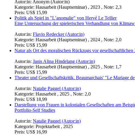
Autor:in:
Anonym (Autor:in)
Kategorie:
Hausarbeit (Hauptseminar) , 2023 , Note: 2,3
Preis:
US$ 15,99
Politik als Spiel in "L’anomalie" von Hervé Le Tellier
Eine Untersuchung der spielerischen Verhandlung von Klimaw
Autor:in:
Flavio Redecker (Autor:in)
Kategorie:
Hausarbeit (Hauptseminar) , 2024 , Note: 2,0
Preis:
US$ 15,99
Natur als Ort des moralischen Rückzugs vor gesellschaftliche
Autor:in:
Janis Alina Hindelang (Autor:in)
Kategorie:
Hausarbeit (Hauptseminar) , 2025 , Note: 1,7
Preis:
US$ 15,99
Theater und Gesellschaftskritik. Beaumarchais' "Le Mariage de
Autor:in:
Natalie Paggel (Autor:in)
Kategorie:
Hausarbeit , 2025 , Note: 2,0
Preis:
US$ 18,99
Darstellung von Frauen in kolonialen Gesellschaften am Beispie
Portfolio-Self Studies
Autor:in:
Natalie Paggel (Autor:in)
Kategorie:
Projektarbeit , 2025
Preis:
US$ 16,99