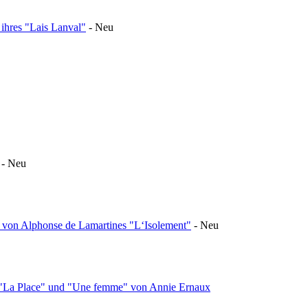
ihres "Lais Lanval"
-
Neu
-
Neu
e von Alphonse de Lamartines "L‘Isolement"
-
Neu
in "La Place" und "Une femme" von Annie Ernaux