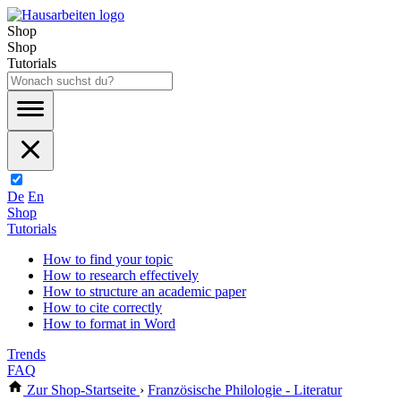
Shop
Shop
Tutorials
De
En
Shop
Tutorials
How to find your topic
How to research effectively
How to structure an academic paper
How to cite correctly
How to format in Word
Trends
FAQ
Zur Shop-Startseite
›
Französische Philologie - Literatur