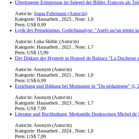
Übertragene Erinnerung im Spiegel der Bilder. François als Tr
Autor:in:
Joana Fuhrmann (Autor:in)
Kategorie:
Hausarbeit , 2025 , Note: 1,0
Preis:
US$ 0,99
Lyrik des Petrarkismus. Gedichtanalyse: "Après qu’un temps la 
Autor:in:
Luka Skrbic (Autor:in)
Kategorie:
Hausarbeit , 2021 , Note: 1,7
Preis:
US$ 15,99
Der Diskurs der Hysterie in Honoré de Balzacs "La Duchesse 
Autor:in:
Anonym (Autor:in)
Kategorie:
Hausarbeit , 2021 , Note: 1,0
Preis:
US$ 6,99
Erziehung und Bildung bei Montaigne in "Du pédantisme" (I, 25)
Autor:in:
Anonym (Autor:in)
Kategorie:
Hausarbeit , 2023 , Note: 1,7
Preis:
US$ 7,99
Literatur und Buchhaltung. Merkantile Denkweisen Michel de
Autor:in:
Anonym (Autor:in)
Kategorie:
Hausarbeit , 2024 , Note: 1,0
Preis:
US$ 7,99