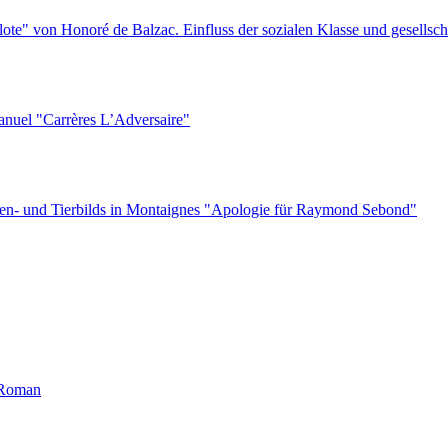
te" von Honoré de Balzac. Einfluss der sozialen Klasse und gesellsch
nuel "Carrères L’Adversaire"
en- und Tierbilds in Montaignes "Apologie für Raymond Sebond"
m Roman