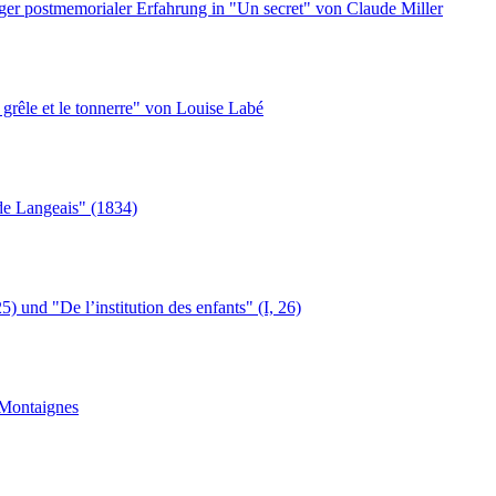
äger postmemorialer Erfahrung in "Un secret" von Claude Miller
grêle et le tonnerre" von Louise Labé
de Langeais" (1834)
 und "De l’institution des enfants" (I, 26)
 Montaignes