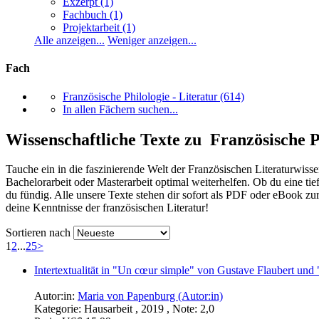
Exzerpt
(1)
Fachbuch
(1)
Projektarbeit
(1)
Alle anzeigen...
Weniger anzeigen...
Fach
Französische Philologie - Literatur
(614)
In allen Fächern suchen...
Wissenschaftliche Texte zu Französische P
Tauche ein in die faszinierende Welt der Französischen Literaturwiss
Bachelorarbeit oder Masterarbeit optimal weiterhelfen. Ob du eine tie
du fündig. Alle unsere Texte stehen dir sofort als PDF oder eBook 
deine Kenntnisse der französischen Literatur!
Sortieren nach
1
2
...
25
>
Intertextualität in "Un cœur simple" von Gustave Flaubert und
Autor:in:
Maria von Papenburg (Autor:in)
Kategorie:
Hausarbeit , 2019 , Note: 2,0