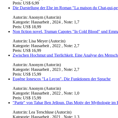
Preis:
US$ 6,99
Die Darstellung der Ehe im Roman "La maison du Chat-qui-pelo
Autor:in:
Anonym (Autor:in)
Kategorie:
Hausarbeit , 2024 , Note: 1,7
Preis:
US$ 18,99
Non fiction novel. Truman Capotes "In Cold Blood" und Emma
Autor:in:
Lisa Meyer (Autor:in)
Kategorie:
Hausarbeit , 2022 , Note: 2,7
Preis:
US$ 16,99
Zwischen Hochmut und Tierlichkeit. Eine Analyse des Mensch
Autor:in:
Anonym (Autor:in)
Kategorie:
Hausarbeit , 2023 , Note: 2,7
Preis:
US$ 15,99
Eugène Ionescos "La Leçon". Die Funktionen der Sprache
Autor:in:
Anonym (Autor:in)
Kategorie:
Hausarbeit , 2022 , Note: 1,0
Preis:
US$ 15,99
"Partir" von Tahar Ben Jelloun. Das Motiv der Mythologie i
Autor:in:
Lea Terschluse (Autor:in)
Kategorie:
Hausarbeit , 2021 , Note: 1,3