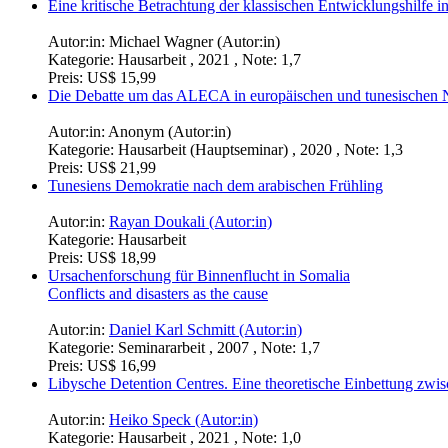
Eine kritische Betrachtung der klassischen Entwicklungshilfe 
Autor:in:
Michael Wagner (Autor:in)
Kategorie:
Hausarbeit , 2021 , Note: 1,7
Preis:
US$ 15,99
Die Debatte um das ALECA in europäischen und tunesischen N
Autor:in:
Anonym (Autor:in)
Kategorie:
Hausarbeit (Hauptseminar) , 2020 , Note: 1,3
Preis:
US$ 21,99
Tunesiens Demokratie nach dem arabischen Frühling
Autor:in:
Rayan Doukali (Autor:in)
Kategorie:
Hausarbeit
Preis:
US$ 18,99
Ursachenforschung für Binnenflucht in Somalia
Conflicts and disasters as the cause
Autor:in:
Daniel Karl Schmitt (Autor:in)
Kategorie:
Seminararbeit , 2007 , Note: 1,7
Preis:
US$ 16,99
Libysche Detention Centres. Eine theoretische Einbettung z
Autor:in:
Heiko Speck (Autor:in)
Kategorie:
Hausarbeit , 2021 , Note: 1,0