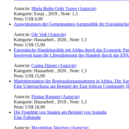
Autor:in:
María Belén Ortíz Torres (Autor:in)
Kategorie:
Essay , 2019 , Note: 1,3
Preis:
US$ 6,99
Auswirkungen der Gemeinsamen Agrarpolitik der Europäischen U
Autor:in:
Ole Voß (Autor:in)
Kategorie:
Hausarbeit , 2020 , Note: 1,3
Preis:
US$ 15,99
Europäische Handelspolitik mit Afrika durch das Economic Pa
Inwieweit kann die Liberalisierung des Handels durch das EPA
Autor:in:
Carina Diener (Autor:in)
Kategorie:
Hausarbeit , 2020 , Note: 1,3
Preis:
US$ 15,99
Marktintegration der Regionalorganisationen in Afrika. Die Aus
Eine Untersuchung am Beispiel der East African Community 
Autor:in:
Florian Ruppert (Autor:in)
Kategorie:
Hausarbeit , 2019 , Note: 1,3
Preis:
US$ 18,99
Die Fragilität von Staaten am Beispiel von Somalia
Eine Fallstudie
Autor:in:
Maximilian Jänichen (Autor:in)