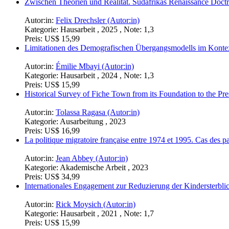
Zwischen Theorien und Realität. Südafrikas Renaissance Doct
Autor:in:
Felix Drechsler (Autor:in)
Kategorie:
Hausarbeit , 2025 , Note: 1,3
Preis:
US$ 15,99
Limitationen des Demografischen Übergangsmodells im Kontext
Autor:in:
Émilie Mbayi (Autor:in)
Kategorie:
Hausarbeit , 2024 , Note: 1,3
Preis:
US$ 15,99
Historical Survey of Fiche Town from its Foundation to the Pre
Autor:in:
Tolassa Ragasa (Autor:in)
Kategorie:
Ausarbeitung , 2023
Preis:
US$ 16,99
La politique migratoire française entre 1974 et 1995. Cas des p
Autor:in:
Jean Abbey (Autor:in)
Kategorie:
Akademische Arbeit , 2023
Preis:
US$ 34,99
Internationales Engagement zur Reduzierung der Kindersterblic
Autor:in:
Rick Moysich (Autor:in)
Kategorie:
Hausarbeit , 2021 , Note: 1,7
Preis:
US$ 15,99