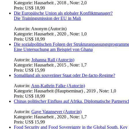
Kategorie:
Hausarbeit , 2018 , Note: 2,0
Preis:
US$ 18,99
Die Europäische Union als globaler Konfliktmanager?
Die Trainingsmission der EU in Mali
Autor:in:
Anonym (Autor:in)
Kategorie:
Hausarbeit , 2020 , Note: 1,0
Preis:
US$ 18,99
Die sozialpolitischen Folgen der Strukturanpassungsprogram
Eine Untersuchung am Beispiel von Ghana
Autor:in:
Johanna Rall (Autor:in)
Kategorie:
Hausarbeit , 2015 , Note: 1,7
Preis:
US$ 15,99
Somaliland als souveräner Staat oder De-facto-Regime?
Autor:in:
Ann-Kathrin Falke (Autor:in)
Kategorie:
Hausarbeit (Hauptseminar) , 2019 , Note: 1,0
Preis:
US$ 18,99
Chinas politischer Einfluss auf Afrika. Diplomatische Partners
Autor:in:
Gaye Vatansever (Autor:in)
Kategorie:
Hausarbeit , 2020 , Note: 1,7
Preis:
US$ 15,99
Food Security and Food Sovereignty in the Global South. Key P