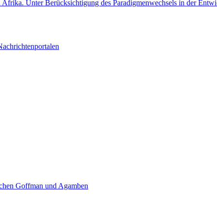
in Afrika. Unter Berücksichtigung des Paradigmenwechsels in der Entwi
achrichtenportalen
wischen Goffman und Agamben