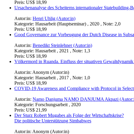
Preis:
US$ 18,99
Ursachenanalyse des Scheiterns internationaler Statebuilding
Autor:in:
Henri Uhlig (Autor:in)
Kategorie:
Hausarbeit (Hauptseminar) , 2020 , Note: 2,0
Preis:
US$ 18,99
Good Governance zur Vorbeugung der Dutch Disease in Subsa
Autor:in:
Benedikt Steinlehner (Autor:in)
Kategorie:
Hausarbeit , 2021 , Note: 1,3
Preis:
US$ 18,99
Völkermord in Ruanda. Einfluss der situativen Gewaltdynamik
Autor:in:
Anonym (Autor:in)
Kategorie:
Hausarbeit , 2017 , Note: 1,0
Preis:
US$ 18,99
COVID-19 Awareness and Compliance with Protocol in Select
Autor:in:
Namo Danjuma NAMO DANJUMA Akpazi (Autor:i
Kategorie:
Forschungsarbeit , 2020
Preis:
US$ 21,99
Der Sturz Robert Mugabes als Folge der Wirtschaftskrise?
Die politische Unterstützung Simbabwes
Autor:in:
Anonym (Autor:in)