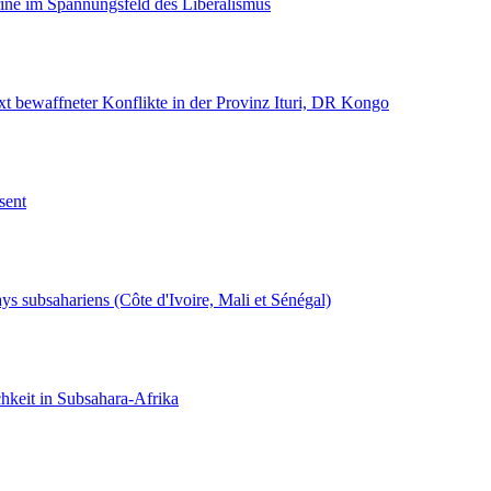
rine im Spannungsfeld des Liberalismus
 bewaffneter Konflikte in der Provinz Ituri, DR Kongo
sent
ays subsahariens (Côte d'Ivoire, Mali et Sénégal)
hkeit in Subsahara-Afrika