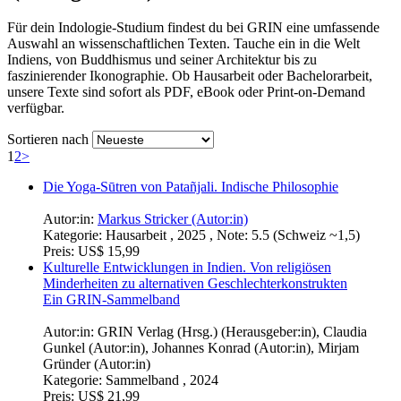
Für dein Indologie-Studium findest du bei GRIN eine umfassende
Auswahl an wissenschaftlichen Texten. Tauche ein in die Welt
Indiens, von Buddhismus und seiner Architektur bis zu
faszinierender Ikonographie. Ob Hausarbeit oder Bachelorarbeit,
unsere Texte sind sofort als PDF, eBook oder Print-on-Demand
verfügbar.
Sortieren nach
1
2
>
Die Yoga-Sūtren von Patañjali. Indische Philosophie
Autor:in:
Markus Stricker (Autor:in)
Kategorie:
Hausarbeit , 2025 , Note: 5.5 (Schweiz ~1,5)
Preis:
US$ 15,99
Kulturelle Entwicklungen in Indien. Von religiösen
Minderheiten zu alternativen Geschlechterkonstrukten
Ein GRIN-Sammelband
Autor:in:
GRIN Verlag (Hrsg.) (Herausgeber:in)
,
Claudia
Gunkel (Autor:in)
,
Johannes Konrad (Autor:in)
,
Mirjam
Gründer (Autor:in)
Kategorie:
Sammelband , 2024
Preis:
US$ 21,99