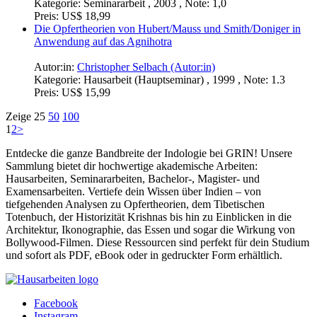
Kategorie:
Seminararbeit , 2003 , Note: 1,0
Preis:
US$ 18,99
Die Opfertheorien von Hubert/Mauss und Smith/Doniger in
Anwendung auf das Agnihotra
Autor:in:
Christopher Selbach (Autor:in)
Kategorie:
Hausarbeit (Hauptseminar) , 1999 , Note: 1.3
Preis:
US$ 15,99
Zeige
25
50
100
1
2
>
Entdecke die ganze Bandbreite der Indologie bei GRIN! Unsere
Sammlung bietet dir hochwertige akademische Arbeiten:
Hausarbeiten, Seminararbeiten, Bachelor-, Magister- und
Examensarbeiten. Vertiefe dein Wissen über Indien – von
tiefgehenden Analysen zu Opfertheorien, dem Tibetischen
Totenbuch, der Historizität Krishnas bis hin zu Einblicken in die
Architektur, Ikonographie, das Essen und sogar die Wirkung von
Bollywood-Filmen. Diese Ressourcen sind perfekt für dein Studium
und sofort als PDF, eBook oder in gedruckter Form erhältlich.
Facebook
Instagram