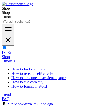
Shop
Shop
Tutorials
De
En
Shop
Tutorials
How to find your topic
How to research effectively
How to structure an academic paper
How to cite correctly
How to format in Word
Trends
FAQ
Zur Shop-Startseite
›
Indologie