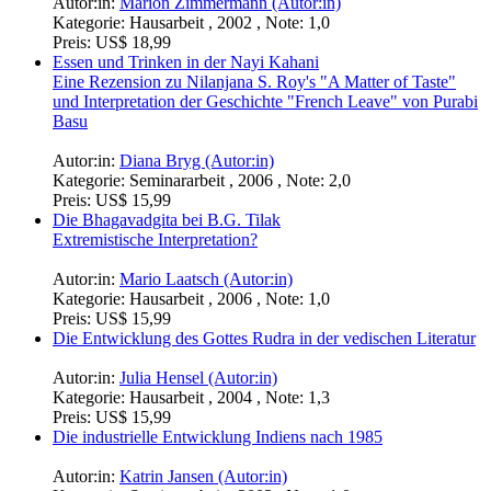
Autor:in:
Marion Zimmermann (Autor:in)
Kategorie:
Hausarbeit , 2002 , Note: 1,0
Preis:
US$ 18,99
Essen und Trinken in der Nayi Kahani
Eine Rezension zu Nilanjana S. Roy's "A Matter of Taste"
und Interpretation der Geschichte "French Leave" von Purabi
Basu
Autor:in:
Diana Bryg (Autor:in)
Kategorie:
Seminararbeit , 2006 , Note: 2,0
Preis:
US$ 15,99
Die Bhagavadgita bei B.G. Tilak
Extremistische Interpretation?
Autor:in:
Mario Laatsch (Autor:in)
Kategorie:
Hausarbeit , 2006 , Note: 1,0
Preis:
US$ 15,99
Die Entwicklung des Gottes Rudra in der vedischen Literatur
Autor:in:
Julia Hensel (Autor:in)
Kategorie:
Hausarbeit , 2004 , Note: 1,3
Preis:
US$ 15,99
Die industrielle Entwicklung Indiens nach 1985
Autor:in:
Katrin Jansen (Autor:in)