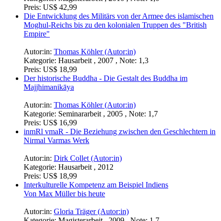
Preis:
US$ 42,99
Die Entwicklung des Militärs von der Armee des islamischen
Moghul-Reichs bis zu den kolonialen Truppen des "British
Empire"
Autor:in:
Thomas Köhler (Autor:in)
Kategorie:
Hausarbeit , 2007 , Note: 1,3
Preis:
US$ 18,99
Der historische Buddha - Die Gestalt des Buddha im
Majjhimanikāya
Autor:in:
Thomas Köhler (Autor:in)
Kategorie:
Seminararbeit , 2005 , Note: 1,7
Preis:
US$ 16,99
inmRl vmaR - Die Beziehung zwischen den Geschlechtern in
Nirmal Varmas Werk
Autor:in:
Dirk Collet (Autor:in)
Kategorie:
Hausarbeit , 2012
Preis:
US$ 18,99
Interkulturelle Kompetenz am Beispiel Indiens
Von Max Müller bis heute
Autor:in:
Gloria Träger (Autor:in)
Kategorie:
Magisterarbeit , 2009 , Note: 1,7