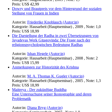
Preis:
US$ 42,99
Dowry und Brautpreis vor dem Hintergrund der sozialen
Stellung von Frauen in Indien
Autor:in:
Friederike Knoblauch (Autor:in)
Kategorie:
Hausarbeit (Hauptseminar) , 2009 , Note: 1,0
Preis:
US$ 18,99
Die Darstellung der Radha in zwei Übersetzungen von
Jayadevas Werk Gitagovinda: Die Frage nach der
religionspsychologischen Bedeutung Radhas
Autor:in:
Ishan Hegele (Autor:in)
Kategorie:
Hausarbeit (Hauptseminar) , 2008 , Note: 2
Preis:
US$ 15,99
Anmerkungen zur Historizität des Krishna
Autor:in:
M. A. Thomas K. Gugler (Autor:in)
Kategorie:
Hausarbeit (Hauptseminar) , 2005 , Note: 1,3
Preis:
US$ 18,99
Maitreya - Der zukünftige Buddha
Eine Untersuchung seiner Ikonographie und deren
Problematik
Autor:in:
Diana Bryg (Autor:in)