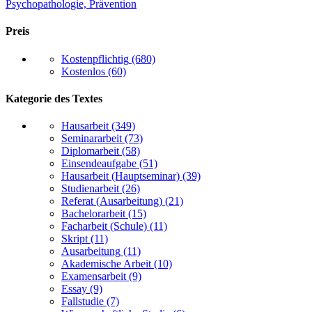
Psychopathologie, Prävention
Preis
Kostenpflichtig
(680)
Kostenlos
(60)
Kategorie des Textes
Hausarbeit
(349)
Seminararbeit
(73)
Diplomarbeit
(58)
Einsendeaufgabe
(51)
Hausarbeit (Hauptseminar)
(39)
Studienarbeit
(26)
Referat (Ausarbeitung)
(21)
Bachelorarbeit
(15)
Facharbeit (Schule)
(11)
Skript
(11)
Ausarbeitung
(11)
Akademische Arbeit
(10)
Examensarbeit
(9)
Essay
(9)
Fallstudie
(7)