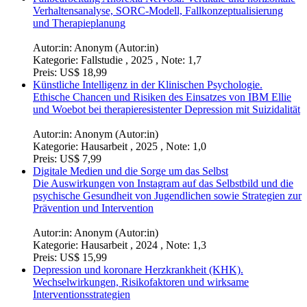
Verhaltensanalyse, SORC-Modell, Fallkonzeptualisierung
und Therapieplanung
Autor:in:
Anonym (Autor:in)
Kategorie:
Fallstudie , 2025 , Note: 1,7
Preis:
US$ 18,99
Künstliche Intelligenz in der Klinischen Psychologie.
Ethische Chancen und Risiken des Einsatzes von IBM Ellie
und Woebot bei therapieresistenter Depression mit Suizidalität
Autor:in:
Anonym (Autor:in)
Kategorie:
Hausarbeit , 2025 , Note: 1,0
Preis:
US$ 7,99
Digitale Medien und die Sorge um das Selbst
Die Auswirkungen von Instagram auf das Selbstbild und die
psychische Gesundheit von Jugendlichen sowie Strategien zur
Prävention und Intervention
Autor:in:
Anonym (Autor:in)
Kategorie:
Hausarbeit , 2024 , Note: 1,3
Preis:
US$ 15,99
Depression und koronare Herzkrankheit (KHK).
Wechselwirkungen, Risikofaktoren und wirksame
Interventionsstrategien