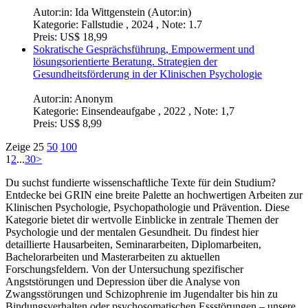
Autor:in:
Ida Wittgenstein (Autor:in)
Kategorie:
Fallstudie , 2024 , Note: 1.7
Preis:
US$ 18,99
Sokratische Gesprächsführung, Empowerment und
lösungsorientierte Beratung. Strategien der
Gesundheitsförderung in der Klinischen Psychologie
Autor:in: Anonym
Kategorie:
Einsendeaufgabe , 2022 , Note: 1,7
Preis:
US$ 8,99
Zeige
25
50
100
1
2
...
30
>
Du suchst fundierte wissenschaftliche Texte für dein Studium?
Entdecke bei GRIN eine breite Palette an hochwertigen Arbeiten zur
Klinischen Psychologie, Psychopathologie und Prävention. Diese
Kategorie bietet dir wertvolle Einblicke in zentrale Themen der
Psychologie und der mentalen Gesundheit. Du findest hier
detaillierte Hausarbeiten, Seminararbeiten, Diplomarbeiten,
Bachelorarbeiten und Masterarbeiten zu aktuellen
Forschungsfeldern. Von der Untersuchung spezifischer
Angststörungen und Depression über die Analyse von
Zwangsstörungen und Schizophrenie im Jugendalter bis hin zu
Bindungsverhalten oder psychosomatischen Essstörungen – unsere