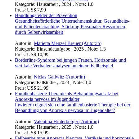
Kategorie:
Hausarbeit , 2024 , Note: 1,0
Preis:
US$ 7,99
Handlungsfelder der Prävention
Gesundheitsförderliche Unternehmenskultur, Gesundheits-
und Patientencoaching, Stärkung Personaler Ressourcen
durch Selbstwirksamkeit
Autor:in:
Marietta Menzel-Breuer (Autor:in)
Kategorie:
Einsendeaufgabe , 2025 , Note: 1,3
Preis:
US$ 10,99
Borderline-Syndrom bei jungen Frauen. Horizontale und
vertikale Verhaltensanalysen an einem Fallbeispiel
Autor:in:
Niclas Gallwitz (Autor:in)
Kategorie:
Fallstudie , 2023 , Note: 1,0
Preis:
US$ 21,99
Familienbasierte Therapie als Behandlungsansatz bei
Anorexia nervosa im Jugendalter
Inwiefern eignet sich eine familienbasierte Therapie bei der
Behandlung von Anorexia nervosa im Jugendalter?
Autor:in:
Valentina Hinterberger (Autor:in)
Kategorie:
Hausarbeit , 2025 , Note: 1,0
Preis:
US$ 15,99
Fallbearbeitung Anorexia Nervosa. Vertikale und horizontale