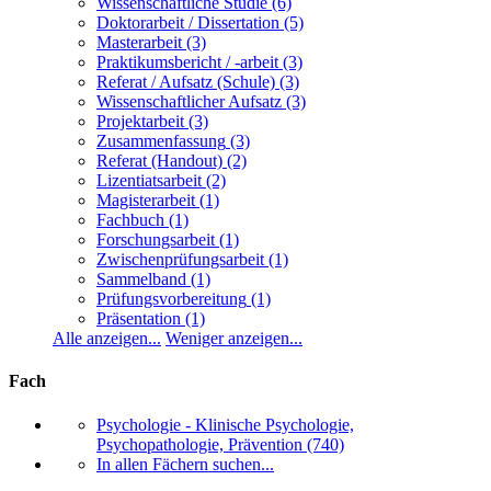
Wissenschaftliche Studie
(6)
Doktorarbeit / Dissertation
(5)
Masterarbeit
(3)
Praktikumsbericht / -arbeit
(3)
Referat / Aufsatz (Schule)
(3)
Wissenschaftlicher Aufsatz
(3)
Projektarbeit
(3)
Zusammenfassung
(3)
Referat (Handout)
(2)
Lizentiatsarbeit
(2)
Magisterarbeit
(1)
Fachbuch
(1)
Forschungsarbeit
(1)
Zwischenprüfungsarbeit
(1)
Sammelband
(1)
Prüfungsvorbereitung
(1)
Präsentation
(1)
Alle anzeigen...
Weniger anzeigen...
Fach
Psychologie - Klinische Psychologie,
Psychopathologie, Prävention
(740)
In allen Fächern suchen...