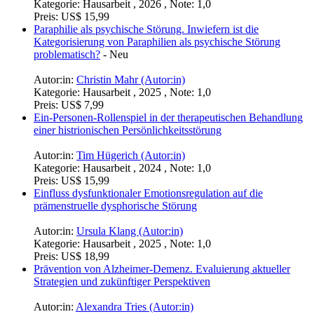
Kategorie:
Hausarbeit , 2026 , Note: 1,0
Preis:
US$ 15,99
Paraphilie als psychische Störung. Inwiefern ist die
Kategorisierung von Paraphilien als psychische Störung
problematisch?
-
Neu
Autor:in:
Christin Mahr (Autor:in)
Kategorie:
Hausarbeit , 2025 , Note: 1,0
Preis:
US$ 7,99
Ein-Personen-Rollenspiel in der therapeutischen Behandlung
einer histrionischen Persönlichkeitsstörung
Autor:in:
Tim Hügerich (Autor:in)
Kategorie:
Hausarbeit , 2024 , Note: 1,0
Preis:
US$ 15,99
Einfluss dysfunktionaler Emotionsregulation auf die
prämenstruelle dysphorische Störung
Autor:in:
Ursula Klang (Autor:in)
Kategorie:
Hausarbeit , 2025 , Note: 1,0
Preis:
US$ 18,99
Prävention von Alzheimer-Demenz. Evaluierung aktueller
Strategien und zukünftiger Perspektiven
Autor:in:
Alexandra Tries (Autor:in)