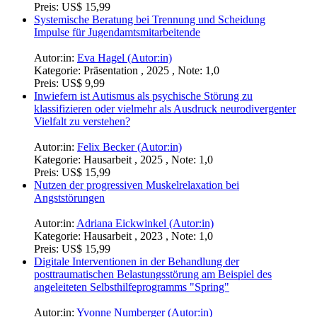
Preis:
US$ 15,99
Systemische Beratung bei Trennung und Scheidung
Impulse für Jugendamtsmitarbeitende
Autor:in:
Eva Hagel (Autor:in)
Kategorie:
Präsentation , 2025 , Note: 1,0
Preis:
US$ 9,99
Inwiefern ist Autismus als psychische Störung zu
klassifizieren oder vielmehr als Ausdruck neurodivergenter
Vielfalt zu verstehen?
Autor:in:
Felix Becker (Autor:in)
Kategorie:
Hausarbeit , 2025 , Note: 1,0
Preis:
US$ 15,99
Nutzen der progressiven Muskelrelaxation bei
Angststörungen
Autor:in:
Adriana Eickwinkel (Autor:in)
Kategorie:
Hausarbeit , 2023 , Note: 1,0
Preis:
US$ 15,99
Digitale Interventionen in der Behandlung der
posttraumatischen Belastungsstörung am Beispiel des
angeleiteten Selbsthilfeprogramms "Spring"
Autor:in:
Yvonne Numberger (Autor:in)