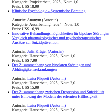
Kategorie:
Projektarbeit , 2025 , Note: 1,0
Preis:
US$ 18,99
Klinische Psychologie - Systemische Beratung
Autor:in:
Anonym (Autor:in)
Kategorie:
Ausarbeitung , 2024 , Note: 1.0
Preis:
US$ 16,99
Innovative Behandlungsmöglichkeiten für bipolare Störungen
Vergleich pharmakologischer und psychotherapeutischer
Ansätze zur Suizidprävention
Autor:in:
Julia Krüger (Autor:in)
Kategorie:
Hausarbeit , 2025 , Note: 1,0
Preis:
US$ 7,99
Der Zusammenhang von bipolaren Störungen und
Abhängigkeitserkrankungen
Autor:in:
Luisa Pliquett (Autor:in)
Kategorie:
Hausarbeit , 2025 , Note: 2,0
Preis:
US$ 15,99
Der Zusammenhang zwischen Depression und Suizidalität
unter Einbezug des Modells der erlernten Hilflosigkeit
Autor:in:
Luisa Pliquett (Autor:in)
Kategorie:
Hausarbeit , 2025 , Note: 2,0