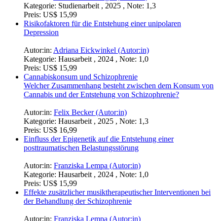
Kategorie:
Studienarbeit , 2025 , Note: 1,3
Preis:
US$ 15,99
Risikofaktoren für die Entstehung einer unipolaren
Depression
Autor:in:
Adriana Eickwinkel (Autor:in)
Kategorie:
Hausarbeit , 2024 , Note: 1,0
Preis:
US$ 15,99
Cannabiskonsum und Schizophrenie
Welcher Zusammenhang besteht zwischen dem Konsum von
Cannabis und der Entstehung von Schizophrenie?
Autor:in:
Felix Becker (Autor:in)
Kategorie:
Hausarbeit , 2025 , Note: 1,3
Preis:
US$ 16,99
Einfluss der Epigenetik auf die Entstehung einer
posttraumatischen Belastungsstörung
Autor:in:
Franziska Lempa (Autor:in)
Kategorie:
Hausarbeit , 2024 , Note: 1,0
Preis:
US$ 15,99
Effekte zusätzlicher musiktherapeutischer Interventionen bei
der Behandlung der Schizophrenie
Autor:in:
Franziska Lempa (Autor:in)