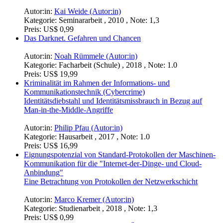
Aufbau eines Qualitätsvorhersagemodells
Autor:in:
Sergio Staab (Autor:in)
Kategorie:
Ausarbeitung , 2018 , Note: 1,0
Preis:
US$ 6,99
Die Untersuchung der Grenzen der reinen prozeduralen
Generierung mit Fokus auf Questreihen und Rätsel
Autor:in:
Mike Pfeffer (Autor:in)
Kategorie:
Bachelorarbeit , 2017 , Note: 2.4
Preis:
US$ 42,99
Vergleich von Sortieralgorithmen
Autor:in:
Kai Weide (Autor:in)
Kategorie:
Seminararbeit , 2010 , Note: 1,3
Preis:
US$ 0,99
Das Darknet. Gefahren und Chancen
Autor:in:
Noah Rümmele (Autor:in)
Kategorie:
Facharbeit (Schule) , 2018 , Note: 1.0
Preis:
US$ 19,99
Kriminalität im Rahmen der Informations- und
Kommunikationstechnik (Cybercrime)