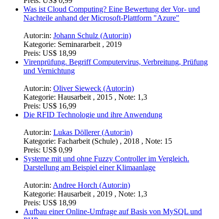
Preis:
US$ 15,99
Datensammlung zur Geschichte und Vorgeschichte von
Rechnern und Regelung
Autor:in:
OStR Hartmut Birett (Autor:in)
Kategorie:
Zusammenfassung , 2000
Preis:
US$ 0,99
Was ist Cloud Computing? Eine Bewertung der Vor- und
Nachteile anhand der Microsoft-Plattform "Azure"
Autor:in:
Johann Schulz (Autor:in)
Kategorie:
Seminararbeit , 2019
Preis:
US$ 18,99
Virenprüfung. Begriff Computervirus, Verbreitung, Prüfung
und Vernichtung
Autor:in:
Oliver Sieweck (Autor:in)
Kategorie:
Hausarbeit , 2015 , Note: 1,3
Preis:
US$ 16,99
Die RFID Technologie und ihre Anwendung
Autor:in:
Lukas Döllerer (Autor:in)