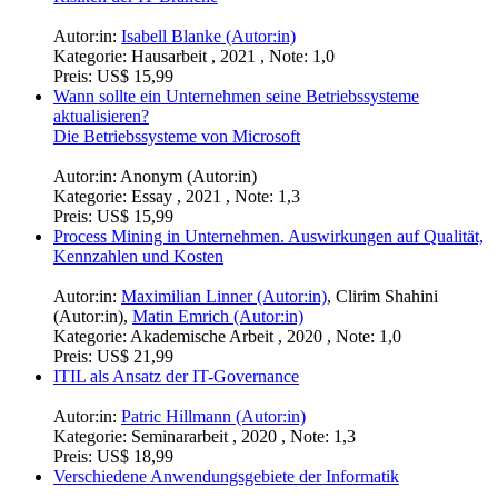
Big Data in der Informationstechnologie. Chancen und
Risiken der IT-Branche
Autor:in:
Isabell Blanke (Autor:in)
Kategorie:
Hausarbeit , 2021 , Note: 1,0
Preis:
US$ 15,99
Wann sollte ein Unternehmen seine Betriebssysteme
aktualisieren?
Die Betriebssysteme von Microsoft
Autor:in:
Anonym (Autor:in)
Kategorie:
Essay , 2021 , Note: 1,3
Preis:
US$ 15,99
Process Mining in Unternehmen. Auswirkungen auf Qualität,
Kennzahlen und Kosten
Autor:in:
Maximilian Linner (Autor:in)
,
Clirim Shahini
(Autor:in)
,
Matin Emrich (Autor:in)
Kategorie:
Akademische Arbeit , 2020 , Note: 1,0
Preis:
US$ 21,99
ITIL als Ansatz der IT-Governance