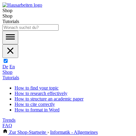
Shop
Shop
Tutorials
De
En
Shop
Tutorials
How to find your topic
How to research effectively
How to structure an academic paper
How to cite correctly
How to format in Word
Trends
FAQ
Zur Shop-Startseite
›
Informatik - Allgemeines