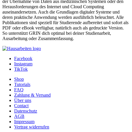
Autor:in:
Julius Richert (Autor:in)
Kategorie:
Facharbeit (Schule) , 2016 , Note: 1
Preis:
US$ 14,99
Zeige
25
50
100
<
1
2
3
...
5
>
Für dein Studium der Informatik bietet GRIN eine umfangreiche
Sammlung an wissenschaftlichen Arbeiten im Bereich der
Grundlagen der Informatik. Tauche ein in tiefgehende Analysen, die
von der Programmierung wissenschaftlicher Taschenrechner bis zur
Konzeption komplexer Modelle zur Geschäftsprozessoptimierung
reichen. Ob du dich mit Datenformaten wie XML, Abfragesprachen
wie SQL oder Betriebssystemen wie Linux beschäftigst – unsere
Texte liefern fundiertes Wissen. Entdecke detaillierte Hausarbeiten,
Seminararbeiten, Bachelorarbeiten, Diplomarbeiten und
Masterarbeiten, die sich mit Themen wie prozeduraler Generierung,
der Übernahme von Daten aus medizinischen Systemen oder den
Herausforderungen des Internet und Cloud Computing
auseinandersetzen. Auch die Grundlagen digitaler Systeme und
deren praktische Anwendung werden ausführlich beleuchtet. Alle
Publikationen sind speziell für Studierende aufbereitet und sofort als
PDF oder eBook verfügbar, natürlich auch als gedruckte Version.
So unterstützt GRIN dich optimal bei deiner Studienarbeit,