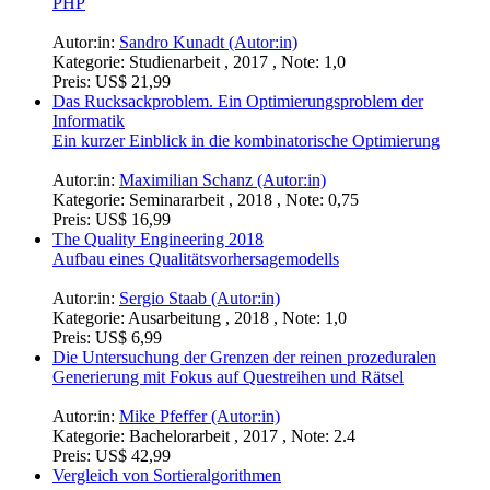
Kategorie:
Facharbeit (Schule) , 2018 , Note: 15
Preis:
US$ 0,99
Systeme mit und ohne Fuzzy Controller im Vergleich.
Darstellung am Beispiel einer Klimaanlage
Autor:in:
Andree Horch (Autor:in)
Kategorie:
Hausarbeit , 2019 , Note: 1,3
Preis:
US$ 18,99
Aufbau einer Online-Umfrage auf Basis von MySQL und
PHP
Autor:in:
Sandro Kunadt (Autor:in)
Kategorie:
Studienarbeit , 2017 , Note: 1,0
Preis:
US$ 21,99
Das Rucksackproblem. Ein Optimierungsproblem der
Informatik
Ein kurzer Einblick in die kombinatorische Optimierung
Autor:in:
Maximilian Schanz (Autor:in)
Kategorie:
Seminararbeit , 2018 , Note: 0,75
Preis:
US$ 16,99
The Quality Engineering 2018