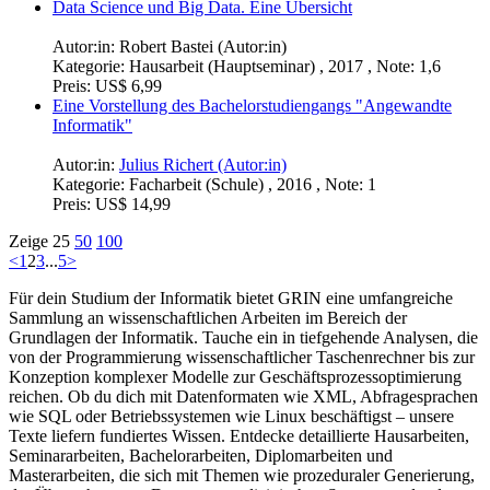
Identitätsdiebstahl und Identitätsmissbrauch in Bezug auf
Man-in-the-Middle-Angriffe
Autor:in:
Philip Pfau (Autor:in)
Kategorie:
Hausarbeit , 2017 , Note: 1.0
Preis:
US$ 16,99
Eignungspotenzial von Standard-Protokollen der Maschinen-
Kommunikation für die "Internet-der-Dinge- und Cloud-
Anbindung"
Eine Betrachtung von Protokollen der Netzwerkschicht
Autor:in:
Marco Kremer (Autor:in)
Kategorie:
Studienarbeit , 2018 , Note: 1,3
Preis:
US$ 0,99
Data Science und Big Data. Eine Übersicht
Autor:in:
Robert Bastei (Autor:in)
Kategorie:
Hausarbeit (Hauptseminar) , 2017 , Note: 1,6
Preis:
US$ 6,99
Eine Vorstellung des Bachelorstudiengangs "Angewandte
Informatik"