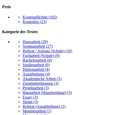
Preis
Kostenpflichtig
(102)
Kostenlos
(23)
Kategorie des Textes
Hausarbeit
(29)
Seminararbeit
(27)
Referat / Aufsatz (Schule)
(10)
Facharbeit (Schule)
(9)
Bachelorarbeit
(6)
Studienarbeit
(6)
Diplomarbeit
(4)
Ausarbeitung
(4)
Akademische Arbeit
(3)
Zusammenfassung
(3)
Projektarbeit
(3)
Hausarbeit (Hauptseminar)
(3)
Essay
(3)
Skript
(3)
Referat (Ausarbeitung)
(2)
Magisterarbeit
(1)