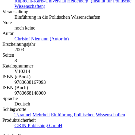
Ruprecht-Karls-Universität Heidelberg (Institut für Politische
Wissenschaften)
Veranstaltung
Einführung in die Politischen Wissenschaften
Note
noch keine
Autor
Christof Niemann (Autor:in)
Erscheinungsjahr
2003
Seiten
8
Katalognummer
V10214
ISBN (eBook)
9783638167093
ISBN (Buch)
9783668148000
Sprache
Deutsch
Schlagworte
Tyrannei
Mehrheit
Einführung
Politischen
Wissenschaften
Produktsicherheit
GRIN Publishing GmbH