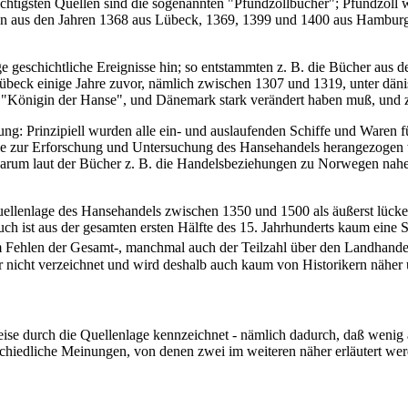
ichtigsten Quellen sind die sogenannten "Pfundzollbücher"; Pfundzoll 
en aus den Jahren 1368 aus Lübeck, 1369, 1399 und 1400 aus Hamburg
 geschichtliche Ereignisse hin; so entstammten z. B. die Bücher aus 
eck einige Jahre zuvor, nämlich zwischen 1307 und 1319, unter dänis
en "Königin der Hanse", und Dänemark stark verändert haben muß, und
ung: Prinzipiell wurden alle ein- und auslaufenden Schiffe und Waren f
lle zur Erforschung und Untersuchung des Hansehandels herangezogen w
 warum laut der Bücher z. B. die Handelsbeziehungen zu Norwegen na
lenlage des Hansehandels zwischen 1350 und 1500 als äußerst lückenha
h ist aus der gesamten ersten Hälfte des 15. Jahrhunderts kaum eine St
 Fehlen der Gesamt-, manchmal auch der Teilzahl über den Landhande
r nicht verzeichnet und wird deshalb auch kaum von Historikern näher 
e durch die Quellenlage kennzeichnet - nämlich dadurch, daß wenig auf
rschiedliche Meinungen, von denen zwei im weiteren näher erläutert we