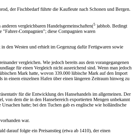
rod, der Fischbedarf führte die Kaufleute nach Schonen und Bergen.
5
n anderen vergleichbaren Handelsgemeinschaften(
)abhob. Bedingt
annte "Fahrer-Compagnien"; diese Compagnien waren
t in den Westen und erhielt im Gegenzug dafür Fertigwaren sowie
einander vergleichen. Wie jedoch bereits aus dem vorangegangenen
undlage für einen Vergleich nicht ausreichend sind. Wenn man jedoch
lübischen Mark hatte, wovon 339.000 lübische Mark auf den Import
s in einem einzelnen Hafen über einen längeren Zeitraum hinweg zu
präsentativ für die Entwicklung des Hansehandels im allgemeinen. Der
del, von dem die in den Hansebereich exportierten Mengen unbekannt
ne Ursachen hatte; bei den Tuchen gab es englische wie holländische
 vorhanden war.
ald darauf folgte ein Preisanstieg (etwa ab 1410), der einen