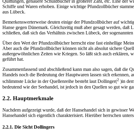
Quittungen, genauere Schuldbücher in größerer Zahl, etc. Eine der w
Schiffe und Waren erhoben. Einige wichtige Pfundzollbücher stamm
aus Lübeck.
Bemerkenswerterweise deuten einige der Pfundzollbücher auf wichtige
Hanse gegen Dänemark. Gleichzeitig muß aber gesagt werden, daß Lüb
schließen, daß sich das Verhältnis zwischen Lübeck, der sogenannt
Über den Wert der Pfundzollbücher herrscht eine fast einhellige Mein
Aber auch die Pfundzollbücher können nicht als absolut sichere Que
außergewöhnlichen Zeiten wie Kriegen. So läßt sich auch erklären,
geführt hat.
Zusammenfassend und abschließend kann man also sagen, daß die Quel
Handels noch die Bedeutung der Hauptwaren lassen sich erkennen, auc
2
schlimmste Lücke in der Quellenreihe besteht laut Dollinger(
)in dem
bedeutend wie der Seehandel, ist jedoch in den Quellen so gut wie ga
2.2. Hauptmerkmale
Nachdem aufgezeigt wurde, daß der Hansehandel sich in gewisser Weis
Hansehandel sich eigentlich charakterisiert. Hierüber herrschen unte
2.2.1. Die Sicht Dollingers