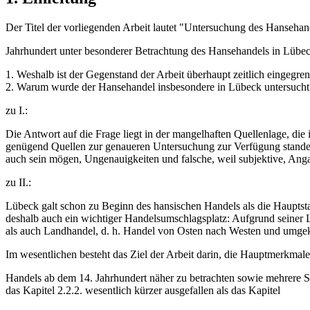
Der Titel der vorliegenden Arbeit lautet "Untersuchung des Hansehan
Jahrhundert unter besonderer Betrachtung des Hansehandels in Lübeck
1. Weshalb ist der Gegenstand der Arbeit überhaupt zeitlich eingegre
2. Warum wurde der Hansehandel insbesondere in Lübeck untersucht
zu I.:
Die Antwort auf die Frage liegt in der mangelhaften Quellenlage, die 
genügend Quellen zur genaueren Untersuchung zur Verfügung standen; 
auch sein mögen, Ungenauigkeiten und falsche, weil subjektive, Ang
zu II.:
Lübeck galt schon zu Beginn des hansischen Handels als die Haupts
deshalb auch ein wichtiger Handelsumschlagsplatz: Aufgrund seiner 
als auch Landhandel, d. h. Handel von Osten nach Westen und umgek
Im wesentlichen besteht das Ziel der Arbeit darin, die Hauptmerkmal
Handels ab dem 14. Jahrhundert näher zu betrachten sowie mehrere Si
das Kapitel 2.2.2. wesentlich kürzer ausgefallen als das Kapitel