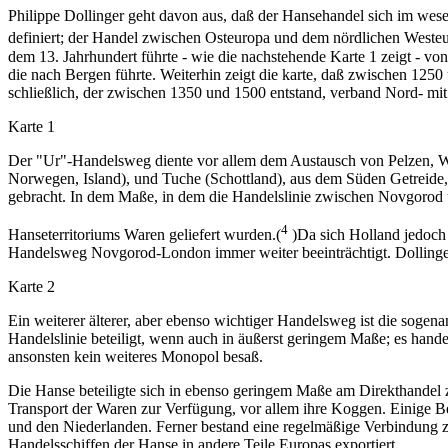
Philippe Dollinger geht davon aus, daß der Hansehandel sich im we
definiert; der Handel zwischen Osteuropa und dem nördlichen Westeur
dem 13. Jahrhundert führte - wie die nachstehende Karte 1 zeigt 
die nach Bergen führte. Weiterhin zeigt die karte, daß zwischen 12
schließlich, der zwischen 1350 und 1500 entstand, verband Nord- mi
Karte 1
Der "Ur"-Handelsweg diente vor allem dem Austausch von Pelzen, 
Norwegen, Island), und Tuche (Schottland), aus dem Süden Getreide,
gebracht. In dem Maße, in dem die Handelslinie zwischen Novgorod u
4
Hanseterritoriums Waren geliefert wurden.(
)Da sich Holland jedoch 
Handelsweg Novgorod-London immer weiter beeinträchtigt. Dollinger s
Karte 2
Ein weiterer älterer, aber ebenso wichtiger Handelsweg ist die sogen
Handelslinie beteiligt, wenn auch in äußerst geringem Maße; es hande
ansonsten kein weiteres Monopol besaß.
Die Hanse beteiligte sich in ebenso geringem Maße am Direkthandel 
Transport der Waren zur Verfügung, vor allem ihre Koggen. Einige B
und den Niederlanden. Ferner bestand eine regelmäßige Verbindung
Handelsschiffen der Hanse in andere Teile Europas exportiert.