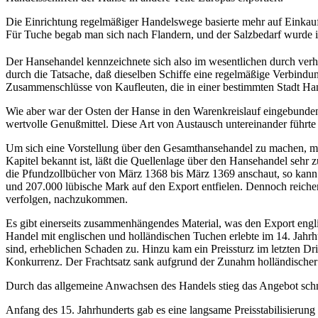
Die Einrichtung regelmäßiger Handelswege basierte mehr auf Einkau
Für Tuche begab man sich nach Flandern, und der Salzbedarf wurde 
Der Hansehandel kennzeichnete sich also im wesentlichen durch ver
durch die Tatsache, daß dieselben Schiffe eine regelmäßige Verbind
Zusammenschlüsse von Kaufleuten, die in einer bestimmten Stadt Han
Wie aber war der Osten der Hanse in den Warenkreislauf eingebunden
wertvolle Genußmittel. Diese Art von Austausch untereinander führte
Um sich eine Vorstellung über den Gesamthansehandel zu machen, mu
Kapitel bekannt ist, läßt die Quellenlage über den Hansehandel seh
die Pfundzollbücher von März 1368 bis März 1369 anschaut, so kann
und 207.000 lübische Mark auf den Export entfielen. Dennoch reich
verfolgen, nachzukommen.
Es gibt einerseits zusammenhängendes Material, was den Export englis
Handel mit englischen und holländischen Tuchen erlebte im 14. Jah
sind, erheblichen Schaden zu. Hinzu kam ein Preissturz im letzten Dr
Konkurrenz. Der Frachtsatz sank aufgrund der Zunahm holländischer 
Durch das allgemeine Anwachsen des Handels stieg das Angebot schne
Anfang des 15. Jahrhunderts gab es eine langsame Preisstabilisierung f