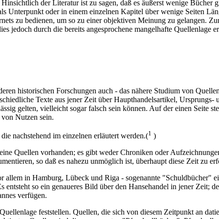
. Hinsichtlich der Literatur ist zu sagen, daß es äußerst wenige Bücher 
s Unterpunkt oder in einem einzelnen Kapitel über wenige Seiten Läng
rnets zu bedienen, um so zu einer objektiven Meinung zu gelangen. Zu
es jedoch durch die bereits angesprochene mangelhafte Quellenlage er
 anderen historischen Forschungen auch - das nähere Studium von Quell
nterschiedliche Texte aus jener Zeit über Haupthandelsartikel, Ursprung
ssig gelten, vielleicht sogar falsch sein können. Auf der einen Seite 
 von Nutzen sein.
1
 die nachstehend im einzelnen erläutert werden.(
)
ie keine Quellen vorhanden; es gibt weder Chroniken oder Aufzeichnun
mentieren, so daß es nahezu unmöglich ist, überhaupt diese Zeit zu erf
or allem in Hamburg, Lübeck und Riga - sogenannte "Schuldbücher" ei
entsteht so ein genaueres Bild über den Hansehandel in jener Zeit; der
nnes verfügen.
e Quellenlage feststellen. Quellen, die sich von diesem Zeitpunkt an da