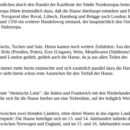
sentlichen durch den Handel der Kaufleute der Städte Nordeuropas be
opa führte letztendlich dazu, daß die Hanse überhaupt entstehen und 
- von Novgorod über Reval, Lübeck, Hamburg und Brügge nach London
50 und 1350 ein weiterer Handelsweg entstand, der hauptsächlich den O
t Südeuropa.
Wachs, Tuchen und Salz. Hinzu kamen noch weitere Zufuhrten: Aus de
 Holz (Preußen, Polen), Erze (Ungarn), Wein, Metallwaren (Süddeutsc
nd London gedieh, gedieh auch die Hanse, da ja aus allen Teilen des
immer mehr hierin einmischte und sich zusätzlich parallel dazu die Han
ieht hierin schon erste Anzeichen für den Verfall der Hanse.
annte "rheinische Linie", die Italien und Frankreich mit den Niederla
lte sich für die Hanse hierbei um eine Nebenlinie, auf der lediglich W
zwischen zwei fremden Ländern, ohne deren Waren in das eigene Land z
eispiele: Die Hanse beteiligte sich im 13. und 14. Jahrhundert indire
 zwischen Norwegen und England, und im 15. und 16. Jahrhundert wu