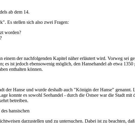
dels ab dem 14.
". Es stellen sich also zwei Fragen:
nzt worden?
?
in einem der nachfolgenden Kapitel näher erläutert wird. Vorweg sei ges
es ist jedoch ebensowenig möglich, den Hansehandel ab etwa 1350 gena
aben enthalten können.
tadt der Hanse und wurde deshalb auch "Königin der Hanse" genannt. 
Lage konnte es sowohl Seehandel - durch die Ostsee war die Stadt mi
ehrt betreiben.
e des hansischen
chtweisen darzustellen und zu untersuchen. Dabei ist zu beachten, da