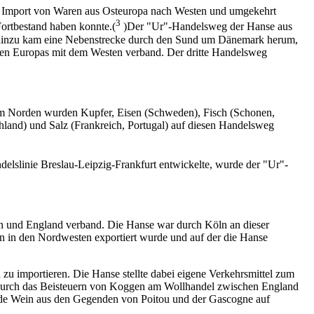
im Import von Waren aus Osteuropa nach Westen und umgekehrt
3
Fortbestand haben konnte.(
)Der "Ur"-Handelsweg der Hanse aus
; hinzu kam eine Nebenstrecke durch den Sund um Dänemark herum,
sten Europas mit dem Westen verband. Der dritte Handelsweg
m Norden wurden Kupfer, Eisen (Schweden), Fisch (Schonen,
hland) und Salz (Frankreich, Portugal) auf diesen Handelsweg
delslinie Breslau-Leipzig-Frankfurt entwickelte, wurde der "Ur"-
nden und England verband. Die Hanse war durch Köln an dieser
ein in den Nordwesten exportiert wurde und auf der die Hanse
u importieren. Die Hanse stellte dabei eigene Verkehrsmittel zum
kt durch das Beisteuern von Koggen am Wollhandel zwischen England
rde Wein aus den Gegenden von Poitou und der Gascogne auf