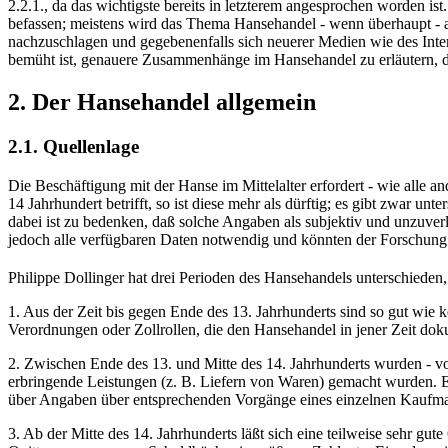
2.2.1., da das wichtigste bereits in letzterem angesprochen worden ist
befassen; meistens wird das Thema Hansehandel - wenn überhaupt - al
nachzuschlagen und gegebenenfalls sich neuerer Medien wie des Inte
bemüht ist, genauere Zusammenhänge im Hansehandel zu erläutern, di
2. Der Hansehandel allgemein
2.1. Quellenlage
Die Beschäftigung mit der Hanse im Mittelalter erfordert - wie alle
14 Jahrhundert betrifft, so ist diese mehr als dürftig; es gibt zwar u
dabei ist zu bedenken, daß solche Angaben als subjektiv und unzuverlä
jedoch alle verfügbaren Daten notwendig und könnten der Forschung
Philippe Dollinger hat drei Perioden des Hansehandels unterschieden,
1. Aus der Zeit bis gegen Ende des 13. Jahrhunderts sind so gut w
Verordnungen oder Zollrollen, die den Hansehandel in jener Zeit doku
2. Zwischen Ende des 13. und Mitte des 14. Jahrhunderts wurden - v
erbringende Leistungen (z. B. Liefern von Waren) gemacht wurden. Es 
über Angaben über entsprechenden Vorgänge eines einzelnen Kaufma
3. Ab der Mitte des 14. Jahrhunderts läßt sich eine teilweise sehr gut