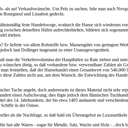
fs- als auf Verkaufswünsche. Um Pelz zu suchen, fuhr man nach Novgo
in Bourgneuf und Lissabon gedeckt.
hältnismäßig feste Handelswege, wodurch die Hanse sich wiederum vo
ung zwischen denselben Häfen aufrechterhielten, bildeten sich sogen
del trieben.
? Er lieferte vor allem Rohstoffe bzw. Massengüter von geringem Wer
 jedoch laut Dollinger insgesamt zu einer Unausgewogenheit.
ß man die Verkehrsvolumina der Haupthäfen zu Rate ziehen und unter
r zu wünschen übrig, so daß vorhandene bzw. verwendbare Zahlen als Gr
 man feststellen, daß der Hansehandel einen Gesamtwert von 546.000 
en diese Zahlen nicht aus, um dem Wunsch, die Entwicklung des Handel
cher Tuche angeht, doch andererseits ist dieses Material nicht sehr re
rhundert einen Aufschwung; dies fügte jedoch dem flämischen Tuchhan
ittel des 14. Jahrhunderts, der bis etwa 1405 andauerte und verschiede
Schiffe in der Ostsee.
ller als die Nachfrage, so daß bald ein Überangebot an Luxusartikeln
ür fast alle Waren - sogar für Metalle, Salz, Wachs und Holz - , doch b