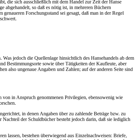
gibt, die sich ausschließlich mit dem Handel zur Zeit der Hanse
e abgehandelt, so daß es nötig ist, in mehreren Büchern
m genaueren Forschungsstand sei gesagt, daß man in der Regel
schwert.
en. Was jedoch die Quellenlage hinsichtlich des Hansehandels ab dem
s- und Bestimmungsorte sowie über Tätigkeiten der Kaufleute, aber
stehen also ungenaue Angaben und Zahlen; auf der anderen Seite sind
gen von in Anspruch genommenen Privilegien, ebensowenig wie
orschen.
ngerichtet, in denen Angaben über zu zahlende Beträge bzw. zu
 Nachteil der Schuldbücher besteht jedoch darin, daß sie lediglich
tieren lassen, bestehen überwiegend aus Einzelnachweisen: Briefe,