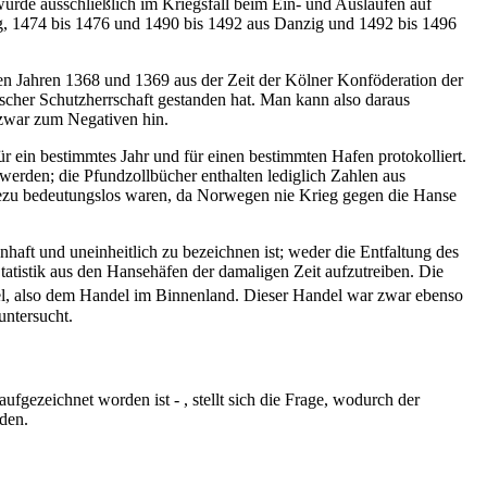
wurde ausschließlich im Kriegsfall beim Ein- und Auslaufen auf
, 1474 bis 1476 und 1490 bis 1492 aus Danzig und 1492 bis 1496
den Jahren 1368 und 1369 aus der Zeit der Kölner Konföderation der
cher Schutzherrschaft gestanden hat. Man kann also daraus
 zwar zum Negativen hin.
ür ein bestimmtes Jahr und für einen bestimmten Hafen protokolliert.
erden; die Pfundzollbücher enthalten lediglich Zahlen aus
hezu bedeutungslos waren, da Norwegen nie Krieg gegen die Hanse
ft und uneinheitlich zu bezeichnen ist; weder die Entfaltung des
atistik aus den Hansehäfen der damaligen Zeit aufzutreiben. Die
l, also dem Handel im Binnenland. Dieser Handel war zwar ebenso
untersucht.
gezeichnet worden ist - , stellt sich die Frage, wodurch der
rden.