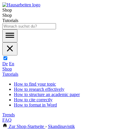
Shop
Shop
Tutorials
De
En
Shop
Tutorials
How to find your topic
How to research effectively
How to structure an academic paper
How to cite correctly
How to format in Word
Trends
FAQ
Zur Shop-Startseite
›
Skandinavistik