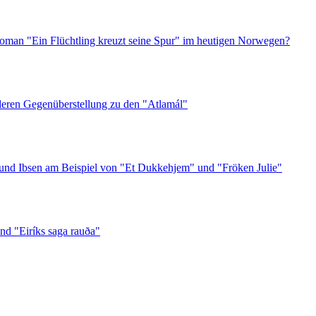
oman "Ein Flüchtling kreuzt seine Spur" im heutigen Norwegen?
deren Gegenüberstellung zu den "Atlamál"
 und Ibsen am Beispiel von "Et Dukkehjem" und "Fröken Julie"
d "Eiríks saga rauða"