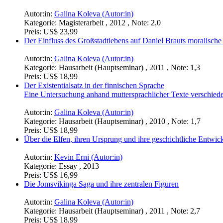
Autor:in:
Galina Koleva (Autor:in)
Kategorie:
Magisterarbeit , 2012 , Note: 2,0
Preis:
US$ 23,99
Der Einfluss des Großstadtlebens auf Daniel Brauts moralisch
Autor:in:
Galina Koleva (Autor:in)
Kategorie:
Hausarbeit (Hauptseminar) , 2011 , Note: 1,3
Preis:
US$ 18,99
Der Existentialsatz in der finnischen Sprache
Eine Untersuchung anhand muttersprachlicher Texte verschieden
Autor:in:
Galina Koleva (Autor:in)
Kategorie:
Hausarbeit (Hauptseminar) , 2010 , Note: 1,7
Preis:
US$ 18,99
Über die Elfen, ihren Ursprung und ihre geschichtliche Entwic
Autor:in:
Kevin Erni (Autor:in)
Kategorie:
Essay , 2013
Preis:
US$ 16,99
Die Jomsvikinga Saga und ihre zentralen Figuren
Autor:in:
Galina Koleva (Autor:in)
Kategorie:
Hausarbeit (Hauptseminar) , 2011 , Note: 2,7
Preis:
US$ 18,99