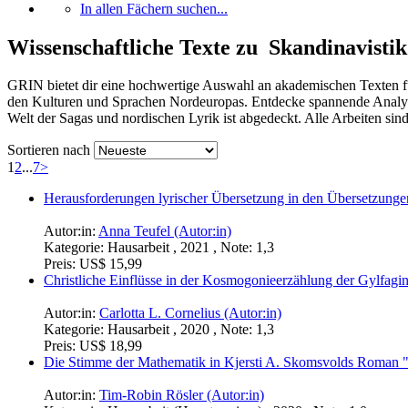
In allen Fächern suchen...
Wissenschaftliche Texte zu Skandinavistik
GRIN bietet dir eine hochwertige Auswahl an akademischen Texten für 
den Kulturen und Sprachen Nordeuropas. Entdecke spannende Analys
Welt der Sagas und nordischen Lyrik ist abgedeckt. Alle Arbeiten sin
Sortieren nach
1
2
...
7
>
Herausforderungen lyrischer Übersetzung in den Übersetzun
Autor:in:
Anna Teufel (Autor:in)
Kategorie:
Hausarbeit , 2021 , Note: 1,3
Preis:
US$ 15,99
Christliche Einflüsse in der Kosmogonieerzählung der Gylfagi
Autor:in:
Carlotta L. Cornelius (Autor:in)
Kategorie:
Hausarbeit , 2020 , Note: 1,3
Preis:
US$ 18,99
Die Stimme der Mathematik in Kjersti A. Skomsvolds Roman "3
Autor:in:
Tim-Robin Rösler (Autor:in)