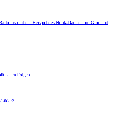
Barbours und das Beispiel des Nuuk-Dänisch auf Grönland
olitischen Folgen
sbilder?