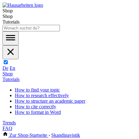
Shop
Shop
Tutorials
De
En
Shop
Tutorials
How to find your topic
How to research effectively
How to structure an academic paper
How to cite correctly
How to format in Word
Trends
FAQ
Zur Shop-Startseite
›
Skandinavistik