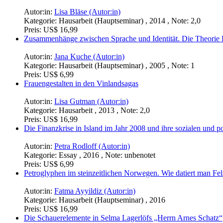
Autor:in:
Lisa Bläse (Autor:in)
Kategorie:
Hausarbeit (Hauptseminar) , 2014 , Note: 2,0
Preis:
US$ 16,99
Zusammenhänge zwischen Sprache und Identität. Die Theorie 
Autor:in:
Jana Kuche (Autor:in)
Kategorie:
Hausarbeit (Hauptseminar) , 2005 , Note: 1
Preis:
US$ 6,99
Frauengestalten in den Vinlandsagas
Autor:in:
Lisa Gutman (Autor:in)
Kategorie:
Hausarbeit , 2013 , Note: 2,0
Preis:
US$ 16,99
Die Finanzkrise in Island im Jahr 2008 und ihre sozialen und p
Autor:in:
Petra Rodloff (Autor:in)
Kategorie:
Essay , 2016 , Note: unbenotet
Preis:
US$ 6,99
Petroglyphen im steinzeitlichen Norwegen. Wie datiert man Fel
Autor:in:
Fatma Ayyildiz (Autor:in)
Kategorie:
Hausarbeit (Hauptseminar) , 2016
Preis:
US$ 16,99
Die Schauerelemente in Selma Lagerlöfs „Herrn Arnes Schatz“