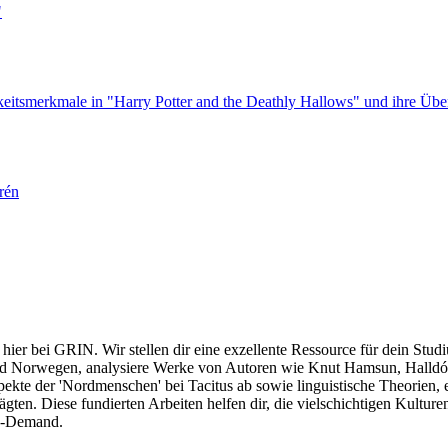
"
hkeitsmerkmale in "Harry Potter and the Deathly Hallows" und ihre Ü
rén
hier bei GRIN. Wir stellen dir eine exzellente Ressource für dein Studi
 und Norwegen, analysiere Werke von Autoren wie Knut Hamsun, Halldór
kte der 'Nordmenschen' bei Tacitus ab sowie linguistische Theorien,
ägten. Diese fundierten Arbeiten helfen dir, die vielschichtigen Kultur
on-Demand.