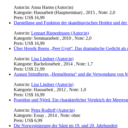
Autor:in:
Anna Harms (Autor:in)
Kategorie:
Hausarbeit (Hauptseminar) , 2015 , Note: 2,0
Preis:
US$ 16,99
Darstellung und Funktion der skandinavischen Heiden und der 
Autor:in:
Lennart Riepenhusen (Autor:in)
Kategorie:
Seminararbeit , 2010 , Note: 2,0
Preis:
US$ 16,99
Über Henrik Ibsens „Peer Gynt“. Das dramatische Gedicht als 
Autor:in:
Lisa Lindner (Autor:in)
Kategorie:
Bachelorarbeit , 2014 , Note: 1,7
Preis:
US$ 21,99
August Strindbergs „Hemsöborna“ und die Verwendung von M
Autor:in:
Lisa Lindner (Autor:in)
Kategorie:
Hausarbeit , 2012 , Note: 1,0
Preis:
US$ 16,99
Poseidon und Njörd. Ein charakterlicher Vergleich der Meeresg
Autor:in:
Petra Rodloff (Autor:in)
Kategorie:
Essay , 2014 , Note: ohne
Preis:
US$ 6,99
Die Norwegisierung der Sámi im 19. und 20. Jahrhundert