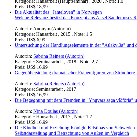
Kategorie:
Hausarbeit (Hauptseminar) , 2020 , Note: 1,0
Preis:
US$ 18,99
Die Aktualität des "Janteloven" in Norwegen
Welche Relevanz besitzt das Konzept aus Aksel Sandemoses R
Autor:in:
Anonym (Autor:in)
Kategorie:
Hausarbeit , 2015 , Note: 1,5
Preis:
US$ 6,99
Untersuchung der Handlungselemente in der "Atlakviða" und 
Autor:in:
Sabrina Reiners (Autor:in)
Kategorie:
Seminararbeit , 2018 , Note: 2,7
Preis:
US$ 16,99
Gegenüberstellung dramatischer Frauenfiguren von Strindberg
Autor:in:
Sabrina Reiners (Autor:in)
Kategorie:
Seminararbeit , 2017
Preis:
US$ 16,99
Die Begegnung mit dem Fremden in "Yngvars saga víðförla" un
Autor:in:
Nina Doulas (Autor:in)
Kategorie:
Hausarbeit , 2017 , Note: 1,7
Preis:
US$ 16,99
Die Kindheit und Erziehung Königin Kristinas von Schweden
Selbstdarstellung und Betrachtung von Außen im Vergleich