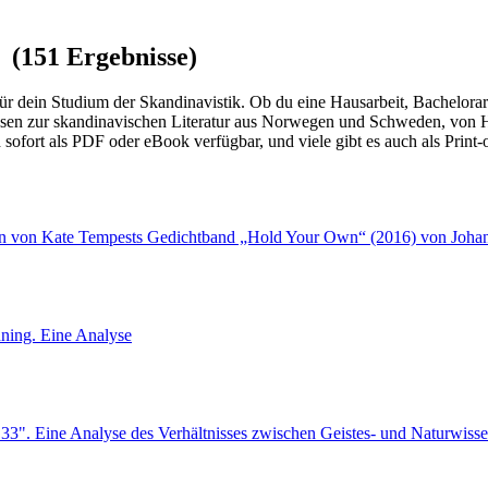
 (151 Ergebnisse)
dein Studium der Skandinavistik. Ob du eine Hausarbeit, Bachelorarbeit
en zur skandinavischen Literatur aus Norwegen und Schweden, von H
d sofort als PDF oder eBook verfügbar, und viele gibt es auch als Prin
gen von Kate Tempests Gedichtband „Hold Your Own“ (2016) von Joha
nning. Eine Analyse
3". Eine Analyse des Verhältnisses zwischen Geistes- und Naturwisse