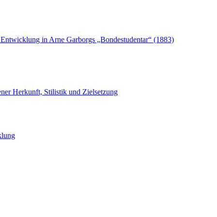
e Entwicklung in Arne Garborgs „Bondestudentar“ (1883)
er Herkunft, Stilistik und Zielsetzung
klung