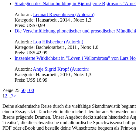
Strategien des Nationbuilding in Bjørnstjerne Bjørnsons "Arne
Autor:in:
Lennart Riepenhusen (Autor:in)
Kategorie:
Hausarbeit , 2014 , Note: 1,3
Preis:
US$ 0,99
Die Verschriftlichung phonetischer und prosodischer Mündlic
Autor:in:
Lou Hilsbecher (Autor:in)
Kategorie:
Bachelorarbeit , 2011 , Note: 1,0
Preis:
US$ 42,99
Inszenierte Wirklichkeit in "Löven i Vallombrosa" von Lars No
Autor:in:
Antje Sigrid Kropf (Autor:in)
Kategorie:
Hausarbeit , 2010 , Note: 1,3
Preis:
US$ 16,99
Zeige
25
50
100
1
2
...
7
>
Deine akademische Reise durch die vielfältige Skandinavistik beginnt 
einem Essay sitzt. Tauche ein in die reiche Literatur aus Schweden
Ibsens prägende Dramen. Unser Angebot deckt zudem historische Aspe
Treatise', die die schwedische und altnordische Sprachwissenschaft pr
PDF oder eBook und bestelle deine Wunschtexte bequem als Print-