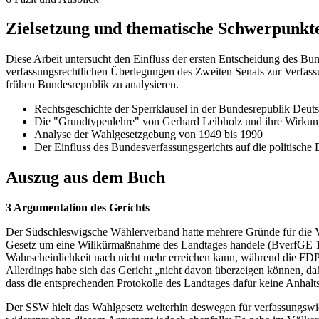
Zielsetzung und thematische Schwerpunkt
Diese Arbeit untersucht den Einfluss der ersten Entscheidung des Bun
verfassungsrechtlichen Überlegungen des Zweiten Senats zur Verfas
frühen Bundesrepublik zu analysieren.
Rechtsgeschichte der Sperrklausel in der Bundesrepublik Deut
Die "Grundtypenlehre" von Gerhard Leibholz und ihre Wirkun
Analyse der Wahlgesetzgebung von 1949 bis 1990
Der Einfluss des Bundesverfassungsgerichts auf die politische
Auszug aus dem Buch
3 Argumentation des Gerichts
Der Südschleswigsche Wählerverband hatte mehrere Gründe für die V
Gesetz um eine Willkürmaßnahme des Landtages handele (BverfGE 1, 20
Wahrscheinlichkeit nach nicht mehr erreichen kann, während die FDP
Allerdings habe sich das Gericht „nicht davon überzeigen können, d
dass die entsprechenden Protokolle des Landtages dafür keine Anhalt
Der SSW hielt das Wahlgesetz weiterhin deswegen für verfassungswidr