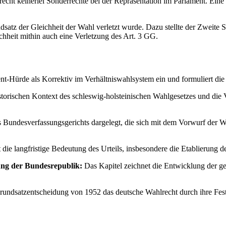
ht keinerlei Sonderrechte bei der Repräsentation im Parlament. Eine p
dsatz der Gleichheit der Wahl verletzt wurde. Dazu stellte der Zweite 
ichheit mithin auch eine Verletzung des Art. 3 GG.
nt-Hürde als Korrektiv im Verhältniswahlsystem ein und formuliert die
storischen Kontext des schleswig-holsteinischen Wahlgesetzes und di
 Bundesverfassungsgerichts dargelegt, die sich mit dem Vorwurf der 
t die langfristige Bedeutung des Urteils, insbesondere die Etablierun
ung der Bundesrepublik:
Das Kapitel zeichnet die Entwicklung der g
Grundsatzentscheidung von 1952 das deutsche Wahlrecht durch ihre Fe