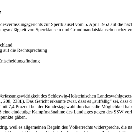
e
desverfassungsgerichts zur Sperrklausel vom 5. April 1952 auf die nach
sungsmäßigkeit von Sperrklauseln und Grundmandatsklauseln nachzuvo
schland
g auf die Rechtsprechung
 Entscheidungsfindung
erfassungswidrigkeit des Schleswig-Holsteinischen Landeswahlgesetze
8, 238f.). Das Gericht erkannte zwar, dass es „auffällig“ sei, dass 
 mit 7,4 Prozent bei der Bundestagswahl durchaus die Möglichkeit hab
aß eine eindeutige Kampfmaßnahme des Landtages gegen des SSW vorlie
spunkte gäben.
ig, weil es allgemeinen Regeln des Völkerrechts widerspreche, die nac