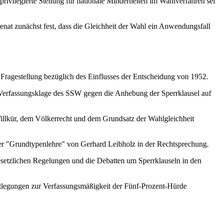
rivilegierte Stellung für nationale Minderheiten im Wahlverfahren sei
Senat zunächst fest, dass die Gleichheit der Wahl ein Anwendungsfall
 Fragestellung bezüglich des Einflusses der Entscheidung von 1952.
e Verfassungsklage des SSW gegen die Anhebung der Sperrklausel auf
Willkür, dem Völkerrecht und dem Grundsatz der Wahlgleichheit
g der "Grundtypenlehre" von Gerhard Leibholz in der Rechtsprechung.
esetzlichen Regelungen und die Debatten um Sperrklauseln in den
stlegungen zur Verfassungsmäßigkeit der Fünf-Prozent-Hürde