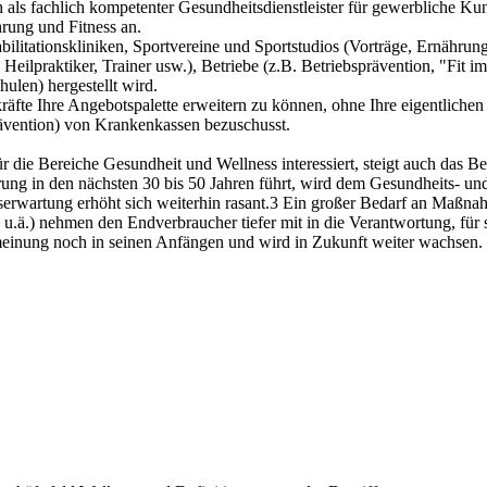
h als fachlich kompetenter Gesundheitsdienstleister für gewerbliche K
hrung und Fitness an.
litationskliniken, Sportvereine und Sportstudios (Vorträge, Ernährun
Heilpraktiker, Trainer usw.), Betriebe (z.B. Betriebsprävention, "Fit 
ulen) hergestellt wird.
äfte Ihre Angebotspalette erweitern zu können, ohne Ihre eigentlic
vention) von Krankenkassen bezuschusst.
r die Bereiche Gesundheit und Wellness interessiert, steigt auch das 
kerung in den nächsten 30 bis 50 Jahren führt, wird dem Gesundheits
enserwartung erhöht sich weiterhin rasant.3 Ein großer Bedarf an Maßna
u.ä.) nehmen den Endverbraucher tiefer mit in die Verantwortung, für 
meinung noch in seinen Anfängen und wird in Zukunft weiter wachsen.