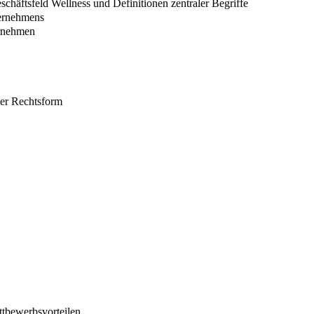
häftsfeld Wellness und Definitionen zentraler Begriffe
ternehmens
ernehmen
der Rechtsform
ttbewerbsvorteilen