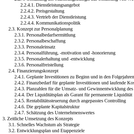
2.2.4.1. Dienstleistungsangebot
2.2.4.2. Preisgestaltung
2.2.4.3. Vertrieb der Dienstleistung
2.2.4.4. Kommunikationspolitik
2.3. Konzept zur Personalplanung
2.3.1. Personalbedarfsermittlung
2.3.2. Personalbeschaffung
2.3.3. Personaleinsatz
2.3.4. Personalführung, -motivation und -honorierung
2.3.5. Personalerhaltung und -entwicklung
2.3.6. Personalfreistellung
2.4. Finanzierungskonzept
2.4.1. Geplante Investitionen zu Beginn und in den Folgejahre
2.4.2. Finanzbedarf für geplante Investitionen und laufende Ko
2.4.3. Planzahlen für die Umsatz- und Gewinnentwicklung de
2.4.4. Der Liquiditätsplan als Garant für permanente Liquidität
2.4.5. Rentabilitätssteuerung durch angepasstes Controlling
2.4.6. Die geplante Kapitalstruktur
2.4.7. Schätzung des Unternehmenswertes
3. Zeitliche Umsetzung des Konzepts
3.1. Schnelles Wachstum als Strategie
3.2. Entwicklungsplan und Etappenziele