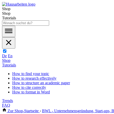
Shop
Shop
Tutorials
De
En
Shop
Tutorials
How to find your topic
How to research effectively
How to structure an academic paper
How to cite correctly
How to format in Word
Trends
FAQ
Zur Shop-Startseite
›
BWL - Unternehmensgründung, Start-ups, B