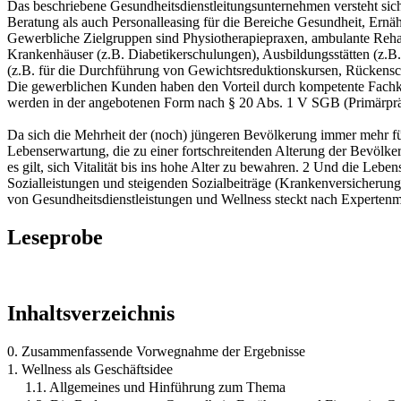
Das beschriebene Gesundheitsdienstleitungsunternehmen versteht sic
Beratung als auch Personalleasing für die Bereiche Gesundheit, Ernä
Gewerbliche Zielgruppen sind Physiotherapiepraxen, ambulante Rehabi
Krankenhäuser (z.B. Diabetikerschulungen), Ausbildungsstätten (z.B. 
(z.B. für die Durchführung von Gewichtsreduktionskursen, Rückensch
Die gewerblichen Kunden haben den Vorteil durch kompetente Fachkr
werden in der angebotenen Form nach § 20 Abs. 1 V SGB (Primärprä
Da sich die Mehrheit der (noch) jüngeren Bevölkerung immer mehr fü
Lebenserwartung, die zu einer fortschreitenden Alterung der Bevöl
es gilt, sich Vitalität bis ins hohe Alter zu bewahren. 2 Und die Leb
Sozialleistungen und steigenden Sozialbeiträge (Krankenversicherung 
von Gesundheitsdienstleistungen und Wellness steckt nach Experten
Leseprobe
Inhaltsverzeichnis
0. Zusammenfassende Vorwegnahme der Ergebnisse
1. Wellness als Geschäftsidee
1.1. Allgemeines und Hinführung zum Thema