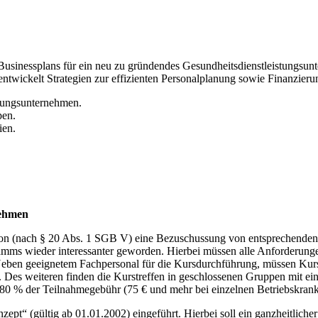
ten Businessplans für ein neu zu gründendes Gesundheitsdienstleistungsu
ntwickelt Strategien zur effizienten Personalplanung sowie Finanzieru
stungsunternehmen.
pen.
ien.
nehmen
on (nach § 20 Abs. 1 SGB V) eine Bezuschussung von entsprechenden
amms wieder interessanter geworden. Hierbei müssen alle Anforderunge
Neben geeignetem Fachpersonal für die Kursdurchführung, müssen Kurs
. Des weiteren finden die Kurstreffen in geschlossenen Gruppen mit ei
u 80 % der Teilnahmegebühr (75 € und mehr bei einzelnen Betriebskran
“ (gültig ab 01.01.2002) eingeführt. Hierbei soll ein ganzheitlicher 