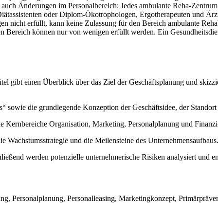
ch auch Änderungen im Personalbereich: Jedes ambulante Reha-Zentrum 
iätassistenten oder Diplom-Ökotrophologen, Ergotherapeuten und Ärzt
en nicht erfüllt, kann keine Zulassung für den Bereich ambulante Reh
 Bereich können nur von wenigen erfüllt werden. Ein Gesundheitsdien
el gibt einen Überblick über das Ziel der Geschäftsplanung und skizzier
“ sowie die grundlegende Konzeption der Geschäftsidee, der Standort 
ie Kernbereiche Organisation, Marketing, Personalplanung und Finanzier
die Wachstumsstrategie und die Meilensteine des Unternehmensaufbaus
ießend werden potenzielle unternehmerische Risiken analysiert und ent
ung, Personalplanung, Personalleasing, Marketingkonzept, Primärpräven