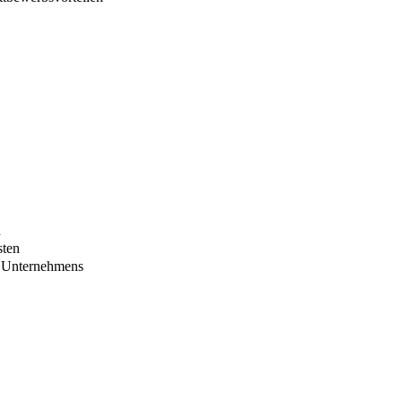
n
sten
s Unternehmens