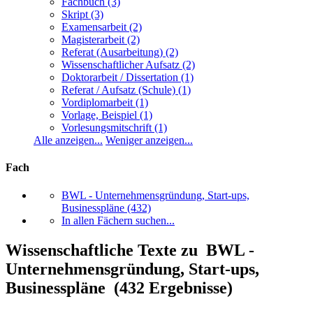
Fachbuch
(3)
Skript
(3)
Examensarbeit
(2)
Magisterarbeit
(2)
Referat (Ausarbeitung)
(2)
Wissenschaftlicher Aufsatz
(2)
Doktorarbeit / Dissertation
(1)
Referat / Aufsatz (Schule)
(1)
Vordiplomarbeit
(1)
Vorlage, Beispiel
(1)
Vorlesungsmitschrift
(1)
Alle anzeigen...
Weniger anzeigen...
Fach
BWL - Unternehmensgründung, Start-ups,
Businesspläne
(432)
In allen Fächern suchen...
Wissenschaftliche Texte zu BWL -
Unternehmensgründung, Start-ups,
Businesspläne (432 Ergebnisse)