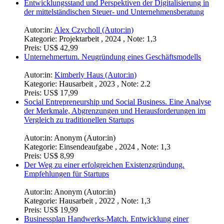
Preis:
US$ 19,99
Entwicklungsstand und Perspektiven der Digitalisierung in
der mittelständischen Steuer- und Unternehmensberatung
Autor:in:
Alex Czycholl (Autor:in)
Kategorie:
Projektarbeit , 2024 , Note: 1,3
Preis:
US$ 42,99
Unternehmertum. Neugründung eines Geschäftsmodells
Autor:in:
Kimberly Haus (Autor:in)
Kategorie:
Hausarbeit , 2023 , Note: 2.2
Preis:
US$ 17,99
Social Entrepreneurship und Social Business. Eine Analyse
der Merkmale, Abgrenzungen und Herausforderungen im
Vergleich zu traditionellen Startups
Autor:in:
Anonym (Autor:in)
Kategorie:
Einsendeaufgabe , 2024 , Note: 1,3
Preis:
US$ 8,99
Der Weg zu einer erfolgreichen Existenzgründung.