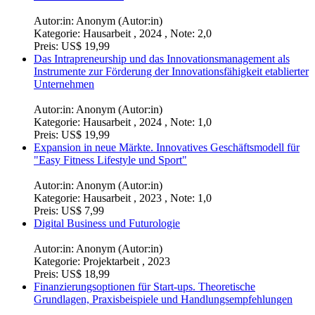
Preis:
US$ 19,99
Neugründung einer Franchise-Filiale.
Unternehmensgründung und Innovationship
Autor:in:
Anonym (Autor:in)
Kategorie:
Fallstudie , 2022 , Note: 2,3
Preis:
US$ 7,99
Digitale Transformation in der Medienbranche. Neue
Strategie für Streaming und physische Medien
Autor:in:
Ina Hein (Autor:in)
Kategorie:
Fallstudie , 2023 , Note: 2,0
Preis:
US$ 7,99
Analyse von Kundenanforderungen mit der Outcome-Driven
Innovation Methode
Autor:in:
Anonym (Autor:in)
Kategorie:
Hausarbeit , 2024 , Note: 2,0
Preis:
US$ 19,99
Das Intrapreneurship und das Innovationsmanagement als
Instrumente zur Förderung der Innovationsfähigkeit etablierter
Unternehmen