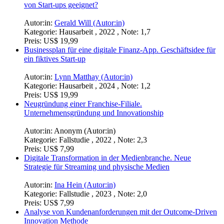
Autor:in:
Ian Biedermann (Autor:in)
Kategorie:
Hausarbeit , 2024 , Note: 1,3
Preis:
US$ 18,99
Strategiebericht für ein Gesundheitsstudio.
Expansionsstrategie im europäischen Fitnessmarkt
Autor:in:
Cathrine Kastler (Autor:in)
Kategorie:
Einsendeaufgabe , 2024 , Note: 1,3
Preis:
US$ 10,99
Sind Crowdfunding oder Business Angels zur Finanzierung
von Start-ups geeignet?
Autor:in:
Gerald Will (Autor:in)
Kategorie:
Hausarbeit , 2022 , Note: 1,7
Preis:
US$ 19,99
Businessplan für eine digitale Finanz-App. Geschäftsidee für
ein fiktives Start-up
Autor:in:
Lynn Matthay (Autor:in)
Kategorie:
Hausarbeit , 2024 , Note: 1,2