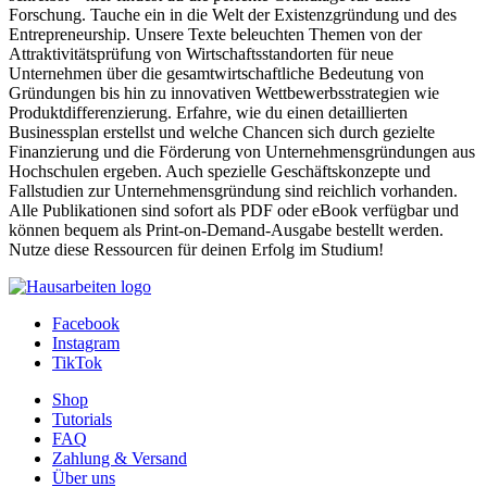
Autor:in:
Dieu Linh Hoang (Autor:in)
Kategorie:
Projektarbeit , 2021 , Note: 2,6
Preis:
US$ 19,99
Konzept für einen Onlineshop im Bereich
Ersatzteilbeschaffung für Fahrzeuge unter Einsatz von
Dropshipping und Marketing Automation
Autor:in:
Gino Avila de Block (Autor:in)
Kategorie:
Projektarbeit , 2023 , Note: 1,1
Preis:
US$ 21,99
Porters 5 Forces. Eignung und Weiterentwicklung in der
Digitalisierung
Autor:in:
Thomas Baranowski (Autor:in)
Kategorie:
Hausarbeit , 2023 , Note: 1,3
Preis:
US$ 18,99
Zeige
25
50
100
1
2
...
18
>