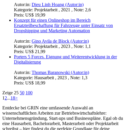
Gezielte SEO Optimierung am Beispiel eines Startups
Autor:in:
Miriam Heinzen (Autor:in)
Kategorie:
Hausarbeit , 2022 , Note: 2,3
Preis:
US$ 18,99
Strategische Herausforderungen in der Start-up-
Kommunikation in Hinblick auf Unternehmenskultur,
Unternehmensführung und Dialogorientierung. Perspektive
der CEOs
Autor:in:
Amelie Junk (Autor:in)
Kategorie:
Ausarbeitung , 2023 , Note: 1,3
Preis:
US$ 19,99
Die Revolutionierung der veganen Ernährung am Beispiel des
Startups VegEasy
Autor:in:
Anne Müller (Autor:in)
Kategorie:
Hausarbeit , 2023 , Note: 1,0
Preis:
US$ 18,99
Finanzierungspläne für ein EdTech-Startup. Ein Vergleich mit
traditionellen Finanzierungsmodellen