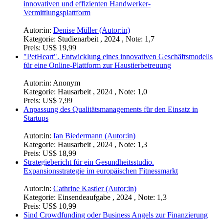
Empfehlungen für Startups
Autor:in:
Anonym (Autor:in)
Kategorie:
Hausarbeit , 2022 , Note: 1,3
Preis:
US$ 19,99
Businessplan Handwerks-Match. Entwicklung einer
innovativen und effizienten Handwerker-
Vermittlungsplattform
Autor:in:
Denise Müller (Autor:in)
Kategorie:
Studienarbeit , 2024 , Note: 1,7
Preis:
US$ 19,99
"PetHeart". Entwicklung eines innovativen Geschäftsmodells
für eine Online-Plattform zur Haustierbetreuung
Autor:in: Anonym
Kategorie:
Hausarbeit , 2024 , Note: 1,0
Preis:
US$ 7,99
Anpassung des Qualitätsmanagements für den Einsatz in
Startups