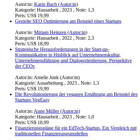
Autor:in:
Anonym (Autor:in)
Kategorie:
Hausarbeit , 2024 , Note: 1,0
Preis:
US$ 19,99
Expansion in neue Märkte. Innovatives Geschäftsmodell für
"Easy Fitness Lifestyle und Sport"
Autor:in:
Anonym (Autor:in)
Kategorie:
Hausarbeit , 2023 , Note: 1,0
Preis:
US$ 7,99
Digital Business und Futurologie
Autor:in:
Anonym (Autor:in)
Kategorie:
Projektarbeit , 2023
Preis:
US$ 18,99
Finanzierungsoptionen für Start-ups. Theoretische
Grundlagen, Praxisbeispiele und Handlungsempfehlungen
Autor:in:
Karin Bach (Autor:in)
Kategorie:
Hausarbeit , 2023 , Note: 1,3
Preis:
US$ 19,99