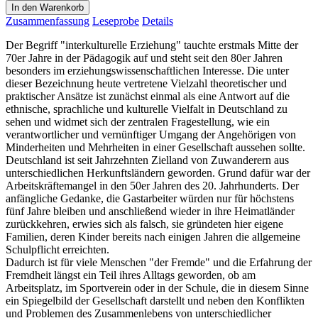
In den Warenkorb
Zusammenfassung
Leseprobe
Details
Der Begriff "interkulturelle Erziehung" tauchte erstmals Mitte der
70er Jahre in der Pädagogik auf und steht seit den 80er Jahren
besonders im erziehungswissenschaftlichen Interesse. Die unter
dieser Bezeichnung heute vertretene Vielzahl theoretischer und
praktischer Ansätze ist zunächst einmal als eine Antwort auf die
ethnische, sprachliche und kulturelle Vielfalt in Deutschland zu
sehen und widmet sich der zentralen Fragestellung, wie ein
verantwortlicher und vernünftiger Umgang der Angehörigen von
Minderheiten und Mehrheiten in einer Gesellschaft aussehen sollte.
Deutschland ist seit Jahrzehnten Zielland von Zuwanderern aus
unterschiedlichen Herkunftsländern geworden. Grund dafür war der
Arbeitskräftemangel in den 50er Jahren des 20. Jahrhunderts. Der
anfängliche Gedanke, die Gastarbeiter würden nur für höchstens
fünf Jahre bleiben und anschließend wieder in ihre Heimatländer
zurückkehren, erwies sich als falsch, sie gründeten hier eigene
Familien, deren Kinder bereits nach einigen Jahren die allgemeine
Schulpflicht erreichten.
Dadurch ist für viele Menschen "der Fremde" und die Erfahrung der
Fremdheit längst ein Teil ihres Alltags geworden, ob am
Arbeitsplatz, im Sportverein oder in der Schule, die in diesem Sinne
ein Spiegelbild der Gesellschaft darstellt und neben den Konflikten
und Problemen des Zusammenlebens von unterschiedlicher