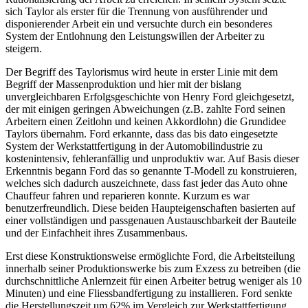
sich Taylor als erster für die Trennung von ausführender und
disponierender Arbeit ein und versuchte durch ein besonderes
System der Entlohnung den Leistungswillen der Arbeiter zu
steigern.
Der Begriff des Taylorismus wird heute in erster Linie mit dem
Begriff der Massenproduktion und hier mit der bislang
unvergleichbaren Erfolgsgeschichte von Henry Ford gleichgesetzt,
der mit einigen geringen Abweichungen (z.B. zahlte Ford seinen
Arbeitern einen Zeitlohn und keinen Akkordlohn) die Grundidee
Taylors übernahm. Ford erkannte, dass das bis dato eingesetzte
System der Werkstattfertigung in der Automobilindustrie zu
kostenintensiv, fehleranfällig und unproduktiv war. Auf Basis dieser
Erkenntnis begann Ford das so genannte T-Modell zu konstruieren,
welches sich dadurch auszeichnete, dass fast jeder das Auto ohne
Chauffeur fahren und reparieren konnte. Kurzum es war
benutzerfreundlich. Diese beiden Haupteigenschaften basierten auf
einer vollständigen und passgenauen Austauschbarkeit der Bauteile
und der Einfachheit ihres Zusammenbaus.
Erst diese Konstruktionsweise ermöglichte Ford, die Arbeitsteilung
innerhalb seiner Produktionswerke bis zum Exzess zu betreiben (die
durchschnittliche Anlernzeit für einen Arbeiter betrug weniger als 10
Minuten) und eine Fliessbandfertigung zu installieren. Ford senkte
die Herstellungszeit um 62% im Vergleich zur Werkstattfertigung.