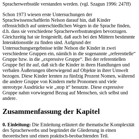
Spracherwerbsstile verstanden werden. (vgl. Szagun 1996: 247ff)
Schon 1973 wiesen erste Untersuchungen der
Sprachwissenschaftlerin Nelson darauf hin, daß Kinder
offensichtlich auf unterschiedlichen Wegen in die Sprache finden,
d.h. dass sie verschiedene Spracherwerbsstrategien bevorzugen.
Gleichzeitig hat sie festgestellt, daß auch bei den Müttern bestimmte
Interaktionsstile zu finden sind. Aufgrund der
Untersuchungsergebnisse teilte Nelson die Kinder in zwei
verschiedene Gruppen ein, nämlich in die sogenannte „referentielle“
Gruppe bzw. in die „expressive Gruppe“. Bei der referentiellen
Gruppe fiel ihr auf, daß sich die Kinder in ihren Handlungen und
verbalen Äußerungen überwiegend auf Objekte in ihrer Umwelt
bezogen. Diese Kinder lernten zu fünfzig Prozent Nomen, während
die andere Gruppe von Kindern mehr Pronomen und viele
stereotype Ausdrücke wie „stop it“ benutzte. Diese expressive
Gruppe nahm vorwiegend Bezug auf Menschen, sich selbst und
andere.
Zusammenfassung der Kapitel
0. Einleitung:
Die Einleitung erläutert die thematische Komplexität
des Spracherwerbs und begründet die Gliederung in einen
theoretischen und einen praktisch-beobachtenden Teil.