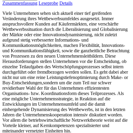
Zusammenfassung
Leseprobe
Details
Viele Unternehmen sehen sich aktuell einer tief greifenden
Veränderung ihres Wettbewerbsumfeldes ausgesetzt. Immer
anspruchsvollere Kunden auf Käufermärkten, eine verschärfte
Wettbewerbssituation durch die Liberalisierung und Globalisierung
der Märkte oder eine Innovationsdynamisierung, nicht zuletzt
aufgrund stetig verbesserter Informations- und
Kommunikationsmöglichkeiten, machen Flexibilität, Innovations-
und Kommunikationsfähigkeit, sowie die ganzheitliche Betrachtung
von Prozessen zu den neuen Unternehmensleitbildern. Diese
Herausforderungen stellen Unternehmen vor die Entscheidung, ob
einzelne Teilaufgaben des Wertschöpfungsprozesses selbst intern
durchgeführt oder fremdbezogen werden sollen. Es geht dabei aber
nicht nur um eine reine Leistungstiefenoptimierung durch Make- or
Buy-Entscheidungen,sondern um die zum Teil nur schwer
revidierbare Wahl der für das Unternehmen effizientesten
Organisations- bzw. Koordinationsform dieses Teilprozesses. Als
eine mögliche Unternehmensstrategie, in Reaktion auf die
Entwicklungen im Unternehmensumfeld und die damit
einhergehende Dynamisierung des Wettbewerbs, ist in den letzten
Jahren die Unternehmenskooperation intensiv diskutiert worden.
Vor allem die betriebswirtschaftliche Netzwerktheorie weist auf die
Vorteile kleiner, auf Kernkompetenzen spezialisierter und
miteinander vernetzter Einheiten hin.