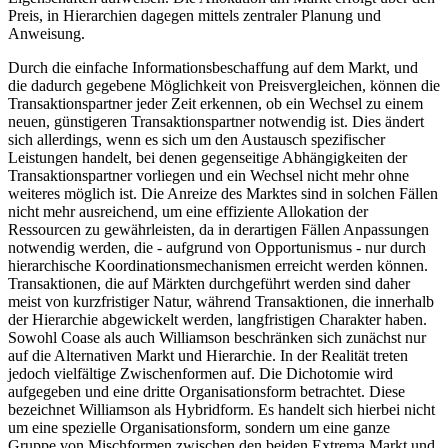
Preis, in Hierarchien dagegen mittels zentraler Planung und
Anweisung.
Durch die einfache Informationsbeschaffung auf dem Markt, und
die dadurch gegebene Möglichkeit von Preisvergleichen, können die
Transaktionspartner jeder Zeit erkennen, ob ein Wechsel zu einem
neuen, günstigeren Transaktionspartner notwendig ist. Dies ändert
sich allerdings, wenn es sich um den Austausch spezifischer
Leistungen handelt, bei denen gegenseitige Abhängigkeiten der
Transaktionspartner vorliegen und ein Wechsel nicht mehr ohne
weiteres möglich ist. Die Anreize des Marktes sind in solchen Fällen
nicht mehr ausreichend, um eine effiziente Allokation der
Ressourcen zu gewährleisten, da in derartigen Fällen Anpassungen
notwendig werden, die - aufgrund von Opportunismus - nur durch
hierarchische Koordinationsmechanismen erreicht werden können.
Transaktionen, die auf Märkten durchgeführt werden sind daher
meist von kurzfristiger Natur, während Transaktionen, die innerhalb
der Hierarchie abgewickelt werden, langfristigen Charakter haben.
Sowohl Coase als auch Williamson beschränken sich zunächst nur
auf die Alternativen Markt und Hierarchie. In der Realität treten
jedoch vielfältige Zwischenformen auf. Die Dichotomie wird
aufgegeben und eine dritte Organisationsform betrachtet. Diese
bezeichnet Williamson als Hybridform. Es handelt sich hierbei nicht
um eine spezielle Organisationsform, sondern um eine ganze
Gruppe von Mischformen zwischen den beiden Extrema Markt und