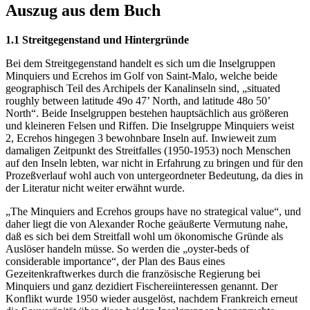
Auszug aus dem Buch
1.1 Streitgegenstand und Hintergründe
Bei dem Streitgegenstand handelt es sich um die Inselgruppen
Minquiers und Ecrehos im Golf von Saint-Malo, welche beide
geographisch Teil des Archipels der Kanalinseln sind, „situated
roughly between latitude 49o 47’ North, and latitude 48o 50’
North“. Beide Inselgruppen bestehen hauptsächlich aus größeren
und kleineren Felsen und Riffen. Die Inselgruppe Minquiers weist
2, Ecrehos hingegen 3 bewohnbare Inseln auf. Inwieweit zum
damaligen Zeitpunkt des Streitfalles (1950-1953) noch Menschen
auf den Inseln lebten, war nicht in Erfahrung zu bringen und für den
Prozeßverlauf wohl auch von untergeordneter Bedeutung, da dies in
der Literatur nicht weiter erwähnt wurde.
„The Minquiers and Ecrehos groups have no strategical value“, und
daher liegt die von Alexander Roche geäußerte Vermutung nahe,
daß es sich bei dem Streitfall wohl um ökonomische Gründe als
Auslöser handeln müsse. So werden die „oyster-beds of
considerable importance“, der Plan des Baus eines
Gezeitenkraftwerkes durch die französische Regierung bei
Minquiers und ganz dezidiert Fischereiinteressen genannt. Der
Konflikt wurde 1950 wieder ausgelöst, nachdem Frankreich erneut