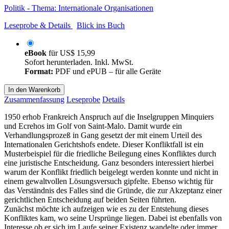
Politik - Thema: Internationale Organisationen
Leseprobe & Details
Blick ins Buch
eBook
für
US$ 15,99
Sofort herunterladen. Inkl. MwSt.
Format:
PDF und ePUB – für alle Geräte
In den Warenkorb
Zusammenfassung
Leseprobe
Details
1950 erhob Frankreich Anspruch auf die Inselgruppen Minquiers
und Ecrehos im Golf von Saint-Malo. Damit wurde ein
Verhandlungsprozeß in Gang gesetzt der mit einem Urteil des
Internationalen Gerichtshofs endete. Dieser Konfliktfall ist ein
Musterbeispiel für die friedliche Beilegung eines Konfliktes durch
eine juristische Entscheidung. Ganz besonders interessiert hierbei
warum der Konflikt friedlich beigelegt werden konnte und nicht in
einem gewaltvollen Lösungsversuch gipfelte. Ebenso wichtig für
das Verständnis des Falles sind die Gründe, die zur Akzeptanz einer
gerichtlichen Entscheidung auf beiden Seiten führten.
Zunächst möchte ich aufzeigen wie es zu der Entstehung dieses
Konfliktes kam, wo seine Ursprünge liegen. Dabei ist ebenfalls von
Interesse ob er sich im Laufe seiner Existenz wandelte oder immer