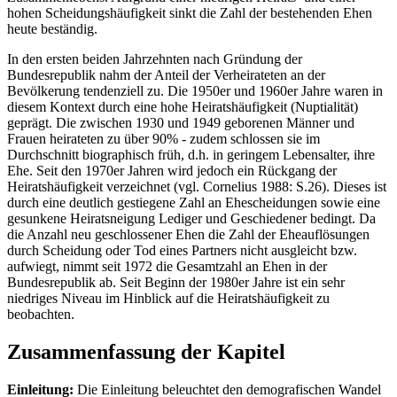
hohen Scheidungshäufigkeit sinkt die Zahl der bestehenden Ehen
heute beständig.
In den ersten beiden Jahrzehnten nach Gründung der
Bundesrepublik nahm der Anteil der Verheirateten an der
Bevölkerung tendenziell zu. Die 1950er und 1960er Jahre waren in
diesem Kontext durch eine hohe Heiratshäufigkeit (Nuptialität)
geprägt. Die zwischen 1930 und 1949 geborenen Männer und
Frauen heirateten zu über 90% - zudem schlossen sie im
Durchschnitt biographisch früh, d.h. in geringem Lebensalter, ihre
Ehe. Seit den 1970er Jahren wird jedoch ein Rückgang der
Heiratshäufigkeit verzeichnet (vgl. Cornelius 1988: S.26). Dieses ist
durch eine deutlich gestiegene Zahl an Ehescheidungen sowie eine
gesunkene Heiratsneigung Lediger und Geschiedener bedingt. Da
die Anzahl neu geschlossener Ehen die Zahl der Eheauflösungen
durch Scheidung oder Tod eines Partners nicht ausgleicht bzw.
aufwiegt, nimmt seit 1972 die Gesamtzahl an Ehen in der
Bundesrepublik ab. Seit Beginn der 1980er Jahre ist ein sehr
niedriges Niveau im Hinblick auf die Heiratshäufigkeit zu
beobachten.
Zusammenfassung der Kapitel
Einleitung:
Die Einleitung beleuchtet den demografischen Wandel