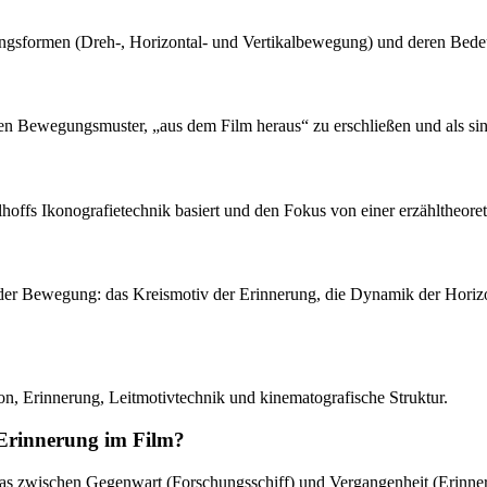
ngsformen (Dreh-, Horizontal- und Vertikalbewegung) und deren Bed
enden Bewegungsmuster, „aus dem Film heraus“ zu erschließen und als s
offs Ikonografietechnik basiert und den Fokus von einer erzähltheoreti
ta der Bewegung: das Kreismotiv der Erinnerung, die Dynamik der Hori
n, Erinnerung, Leitmotivtechnik und kinematografische Struktur.
 Erinnerung im Film?
s zwischen Gegenwart (Forschungsschiff) und Vergangenheit (Erinnerun