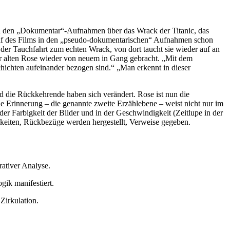
: Von den „Dokumentar“-Aufnahmen über das Wrack der Titanic, das
rlauf des Films in den „pseudo-dokumentarischen“ Aufnahmen schon
 der Tauchfahrt zum echten Wrack, von dort taucht sie wieder auf an
er alten Rose wieder von neuem in Gang gebracht. „Mit dem
chichten aufeinander bezogen sind.“ „Man erkennt in dieser
und die Rückkehrende haben sich verändert. Rose ist nun die
die Erinnerung – die genannte zweite Erzählebene – weist nicht nur im
er Farbigkeit der Bilder und in der Geschwindigkeit (Zeitlupe in der
keiten, Rückbezüge werden hergestellt, Verweise gegeben.
ativer Analyse.
gik manifestiert.
Zirkulation.