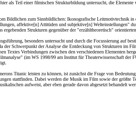
ier als Teil einer filmischen Strukturbildung untersucht, die Elemen
Vom Bildlichen zum Sinnbildlichen: Ikonografische Leitmotivtechnik in
llungen, affektive[n] Attitüden und subjektive[n] Welteinstellungen" du
aus ergebenden Strukturen gegenüber der "erzähltheoretisch" orientiert
ngsführung, besonders untersucht und durch die Focussierung auf besti
a der Schwerpunkt der Analyse die Entdeckung von Strukturen im Film 
schen Textes Verbindungen zwischen den verschiedenen Elementen herg
ilmanalyse" (im WS 1998/99 am Institut für Theaterwissenschaft der F
igt.
rons Titanic leisten zu können, ist zunächst die Frage von Bedeutung
gen stattfinden. Dabei werden die Musik im Film sowie der größte Tei
musikalischen aufweist, aber eben gerade davon abgesetzt behandelt wer