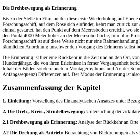
Die Drehbewegung als Erinnerung
Bis zu der Stelle im Film, an der diese erste Wiederholung auf Ebene
Forschungsschiff, auf dem Rose sich einfindet, kehrt man zurück zur
einmal gestartet, hat den Punkt auf dem Meeresboden erreicht, wo si
den Punkt 4000 Meter höher an der Meeresoberfläche, führt ihre Pro
Forschungsschiff ist auf diese Weise nicht nur eine Rahmenhandlung l
räumlichen Anordnung unschwer den Vorgang des Erinnerns selbst be
Die Erinnerung ist hier eine Rückkehr in die Zeit und an den Ort, von
Hundertjährge, die von ihren Erlebnisse in ferner Vergangenheit beric
Inhalt der Bilder, sondern auch in Montagerhythmus und Art der Schni
Anfangssequenz) Differenzen auf. Der Modus der Erinnerung ist also
Zusammenfassung der Kapitel
1. Einleitung:
Vorstellung des filmanalytischen Ansatzes unter Bezug
2. Die Dreh-, Kreis-, Strudelbewegung:
Untersuchung der zirkulären
2.1 Drehbewegung als Erinnerung:
Analyse der Rückkehr an Orte 
2.2 Die Drehung als Antrieb:
Betrachtung von Bilddrehungen als v