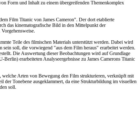
te von Form und Inhalt zu einem übergreifenden Themenkomplex
 dem Film Titanic von James Cameron". Der dort etablierte
rch das kinematografische Bild in den Mittelpunkt der
en Vorgehensweise.
mmte Teile des filmischen Materials unterstützt werden. Dabei wird
sein soll, die vorwiegend "aus dem Film heraus" erarbeitet werden.
estellt. Die Auswertung dieser Beobachtungen wird auf Grundlage
U-Berlin) erarbeiteten Analyseergebnisse zu James Camerons Titanic
, welche Arten von Bewegung den Film strukturieren, verknüpft mit
l der Tonebene ausgeklammert, da eine Strukturbildung im visuellen
den soll.