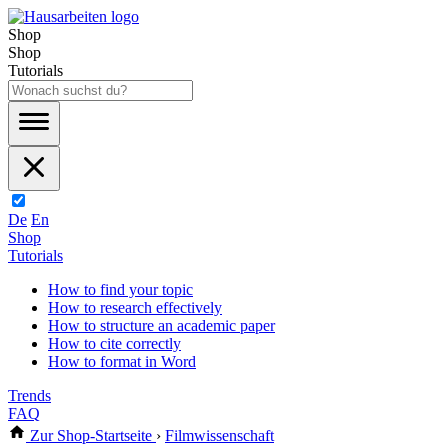
Shop
Shop
Tutorials
De
En
Shop
Tutorials
How to find your topic
How to research effectively
How to structure an academic paper
How to cite correctly
How to format in Word
Trends
FAQ
Zur Shop-Startseite
›
Filmwissenschaft