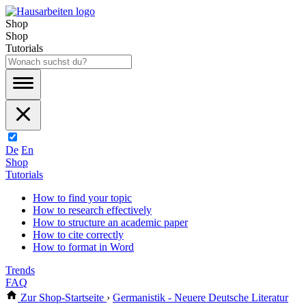
Shop
Shop
Tutorials
De
En
Shop
Tutorials
How to find your topic
How to research effectively
How to structure an academic paper
How to cite correctly
How to format in Word
Trends
FAQ
Zur Shop-Startseite
›
Germanistik - Neuere Deutsche Literatur