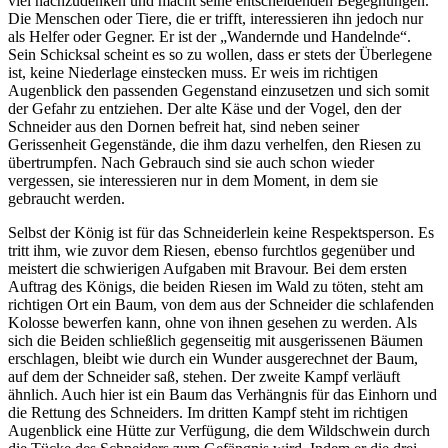
viel nachzudenken und macht seine entscheidenden Begegnungen.
Die Menschen oder Tiere, die er trifft, interessieren ihn jedoch nur
als Helfer oder Gegner. Er ist der „Wandernde und Handelnde“.
Sein Schicksal scheint es so zu wollen, dass er stets der Überlegene
ist, keine Niederlage einstecken muss. Er weis im richtigen
Augenblick den passenden Gegenstand einzusetzen und sich somit
der Gefahr zu entziehen. Der alte Käse und der Vogel, den der
Schneider aus den Dornen befreit hat, sind neben seiner
Gerissenheit Gegenstände, die ihm dazu verhelfen, den Riesen zu
übertrumpfen. Nach Gebrauch sind sie auch schon wieder
vergessen, sie interessieren nur in dem Moment, in dem sie
gebraucht werden.
Selbst der König ist für das Schneiderlein keine Respektsperson. Es
tritt ihm, wie zuvor dem Riesen, ebenso furchtlos gegenüber und
meistert die schwierigen Aufgaben mit Bravour. Bei dem ersten
Auftrag des Königs, die beiden Riesen im Wald zu töten, steht am
richtigen Ort ein Baum, von dem aus der Schneider die schlafenden
Kolosse bewerfen kann, ohne von ihnen gesehen zu werden. Als
sich die Beiden schließlich gegenseitig mit ausgerissenen Bäumen
erschlagen, bleibt wie durch ein Wunder ausgerechnet der Baum,
auf dem der Schneider saß, stehen. Der zweite Kampf verläuft
ähnlich. Auch hier ist ein Baum das Verhängnis für das Einhorn und
die Rettung des Schneiders. Im dritten Kampf steht im richtigen
Augenblick eine Hütte zur Verfügung, die dem Wildschwein durch