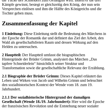
die Tücke des Schneiders zum Gefängnis wird. Indem er die drei
Kämpfe gewinnt, besiegt er gleichzeitig den König, der nun sein
Versprechen einlösen und ihm die Hälfte des Königreichs und die
Tochter geben muss.
Zusammenfassung der Kapitel
1 Einleitung:
Diese Einleitung stellt die Bedeutung des Märchens in
der Epoche der Romantik dar und definiert das Ziel der Arbeit, den
Wald als gesellschaftsfreien Raum und dessen Wirkung auf den
Helden zu untersuchen.
2 Hauptteil:
Der Hauptteil umfasst die biographischen
Hintergründe der Brüder Grimm, analysiert das Märchen „Das
tapfere Schneiderlein“ hinsichtlich seiner Struktur und
Transformation sowie die gesellschaftliche Relevanz der Erzählung.
2.1 Biographie der Brüder Grimm:
Dieses Kapitel erläutert das
Leben und Wirken von Jacob und Wilhelm Grimm und beleuchtet
den sozialhistorischen Kontext der Wende vom 18. zum 19.
Jahrhundert.
2.1.1 Der sozialhistorische Hintergrund der damaligen
Gesellschaft (Wende 18./19. Jahrhundert):
Hier wird die Epoche
der französischen Revolution und die Entstehung neuer sozialer