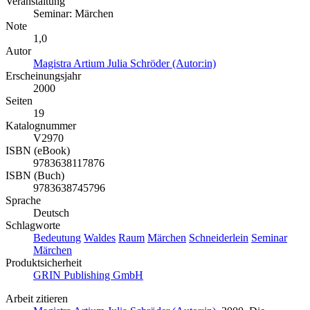
Veranstaltung
Seminar: Märchen
Note
1,0
Autor
Magistra Artium Julia Schröder (Autor:in)
Erscheinungsjahr
2000
Seiten
19
Katalognummer
V2970
ISBN (eBook)
9783638117876
ISBN (Buch)
9783638745796
Sprache
Deutsch
Schlagworte
Bedeutung
Waldes
Raum
Märchen
Schneiderlein
Seminar
Märchen
Produktsicherheit
GRIN Publishing GmbH
Arbeit zitieren