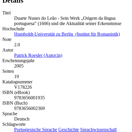
Details
Titel
Duarte Nunes do Leão - Sein Werk „Origem da língua
portuguesa” (1606) und die Aktualität seiner Erkenntnisse
Hochschule
Humboldt-Universität zu Berlin (Institut für Romanistik)
Note
2.0
Autor
Patrick Roesler (Autor:in)
Erscheinungsjahr
2005
Seiten
19
Katalognummer
V178226
ISBN (eBook)
9783656001935
ISBN (Buch)
9783656002369
Sprache
Deutsch
Schlagworte
Portugiesische Sprache
Geschichte
Sprachwissenschaft