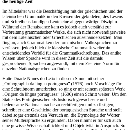
die heutige Zeit
Im Mittelalter war die Beschäftigung mit der griechischen und der
lateinischen Grammatik in den Kreisen der gebildeten, des Lesens
und Schreibens kundigen Leute eine allgegenwärtige Disziplin.
Während der Renaissance kam es jedoch auch verstärkt zur
Verbreitung grammatischer Werke, die sich nicht notwendigerweise
mit dem Lateinischen oder Griechischen auseinandersetzten. Man
fing an, auch Grammatiken der romanischen Volkssprachen zu
verfassen, jedoch blieb die klassische Grammatik weiterhin
entscheidendes Vorbild für die Grammatikschreibung. Das antike
Wissen über Sprache wird in dieser Zeit auf die damals
gesprochenen Sprachen angewandt, mit dem Ziel eine Norm für
einzelne Nationalsprachen zu finden.
Hatte Duarte Nunes do Leão in diesem Sinne mit seiner
„Orthographia da língua portuguesa” (1576) noch Vorschläge für
eine Schreibnorm unterbreitet, so ging er mit seinem späteren Werk
„Origem da língua portuguesa” (1606) einen Schritt weiter: Um den
Status des Portugiesischen als historisch gewachsene und
bedeutsame Nationalsprache zu rechtfertigen und zu festigen,
schreibt er eine Geschichte der portugiesischen Sprache und stellt
dabei sogar erstmals den Versuch an, die Etymologie der Wörter
seiner Muttersprache zu ergründen. Dabei nimmt er für sich auch
eine gewisse Wissenschaftlichkeit und Objektivität in Anspruch. So