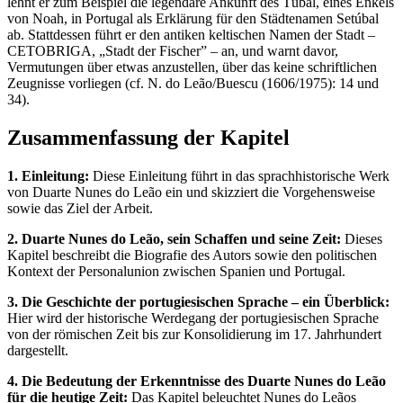
lehnt er zum Beispiel die legendäre Ankunft des Túbal, eines Enkels
von Noah, in Portugal als Erklärung für den Städtenamen Setúbal
ab. Stattdessen führt er den antiken keltischen Namen der Stadt –
CETOBRIGA, „Stadt der Fischer” – an, und warnt davor,
Vermutungen über etwas anzustellen, über das keine schriftlichen
Zeugnisse vorliegen (cf. N. do Leão/Buescu (1606/1975): 14 und
34).
Zusammenfassung der Kapitel
1. Einleitung:
Diese Einleitung führt in das sprachhistorische Werk
von Duarte Nunes do Leão ein und skizziert die Vorgehensweise
sowie das Ziel der Arbeit.
2. Duarte Nunes do Leão, sein Schaffen und seine Zeit:
Dieses
Kapitel beschreibt die Biografie des Autors sowie den politischen
Kontext der Personalunion zwischen Spanien und Portugal.
3. Die Geschichte der portugiesischen Sprache – ein Überblick:
Hier wird der historische Werdegang der portugiesischen Sprache
von der römischen Zeit bis zur Konsolidierung im 17. Jahrhundert
dargestellt.
4. Die Bedeutung der Erkenntnisse des Duarte Nunes do Leão
für die heutige Zeit:
Das Kapitel beleuchtet Nunes do Leãos