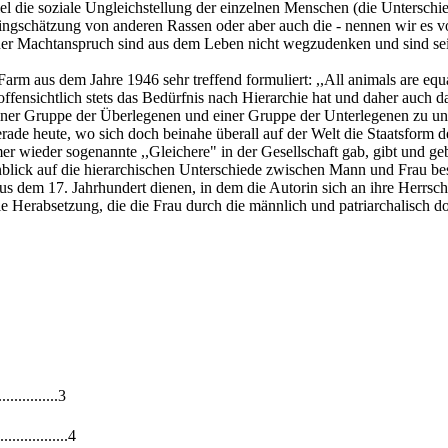
el die soziale Ungleichstellung der einzelnen Menschen (die Unterschied
ngschätzung von anderen Rassen oder aber auch die - nennen wir es vo
er Machtanspruch sind aus dem Leben nicht wegzudenken und sind seit 
m aus dem Jahre 1946 sehr treffend formuliert: ,,All animals are equa
offensichtlich stets das Bedürfnis nach Hierarchie hat und daher auch 
er Gruppe der Überlegenen und einer Gruppe der Unterlegenen zu unter
de heute, wo sich doch beinahe überall auf der Welt die Staatsform de
immer wieder sogenannte ,,Gleichere" in der Gesellschaft gab, gibt und g
nblick auf die hierarchischen Unterschiede zwischen Mann und Frau besc
s dem 17. Jahrhundert dienen, in dem die Autorin sich an ihre Herrsc
 Herabsetzung, die die Frau durch die männlich und patriarchalisch domi
...........3
..............4