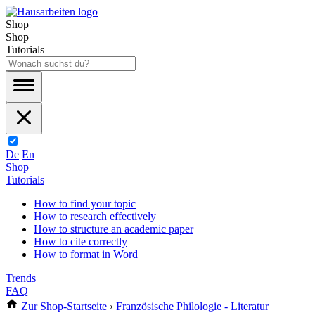
Shop
Shop
Tutorials
De
En
Shop
Tutorials
How to find your topic
How to research effectively
How to structure an academic paper
How to cite correctly
How to format in Word
Trends
FAQ
Zur Shop-Startseite
›
Französische Philologie - Literatur