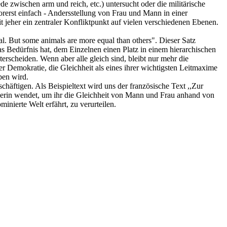
e zwischen arm und reich, etc.) untersucht oder die militärische
rerst einfach - Andersstellung von Frau und Mann in einer
jeher ein zentraler Konfliktpunkt auf vielen verschiedenen Ebenen.
l. But some animals are more equal than others". Dieser Satz
das Bedürfnis hat, dem Einzelnen einen Platz in einem hierarchischen
scheiden. Wenn aber alle gleich sind, bleibt nur mehr die
r Demokratie, die Gleichheit als eines ihrer wichtigsten Leitmaxime
eben wird.
häftigen. Als Beispieltext wird uns der französische Text ,,Zur
herin wendet, um ihr die Gleichheit von Mann und Frau anhand von
nierte Welt erfährt, zu verurteilen.