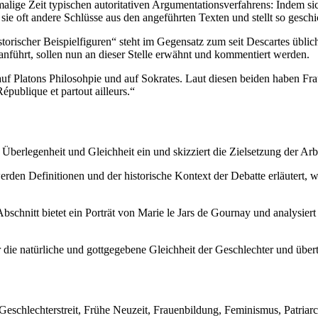
alige Zeit typischen autoritativen Argumentationsverfahrens: Indem sic
sie oft andere Schlüsse aus den angeführten Texten und stellt so geschi
orischer Beispielfiguren“ steht im Gegensatz zum seit Descartes übli
 anführt, sollen nun an dieser Stelle erwähnt und kommentiert werden.
f Platons Philosohpie und auf Sokrates. Laut diesen beiden haben Fraue
République et partout ailleurs.“
 Überlegenheit und Gleichheit ein und skizziert die Zielsetzung der 
rden Definitionen und der historische Kontext der Debatte erläutert, 
bschnitt bietet ein Porträt von Marie le Jars de Gournay und analysiert
die natürliche und gottgegebene Gleichheit der Geschlechter und übertr
eschlechterstreit, Frühe Neuzeit, Frauenbildung, Feminismus, Patriarch