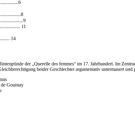
..............6
..............8
...............9
............. 11
......... 14
n Hintergründe der „Querelle des femmes“ im 17. Jahrhundert. Im Zent
leichberechtigung beider Geschlechter argumentativ untermauert und patr
tnis
s de Gournay
u