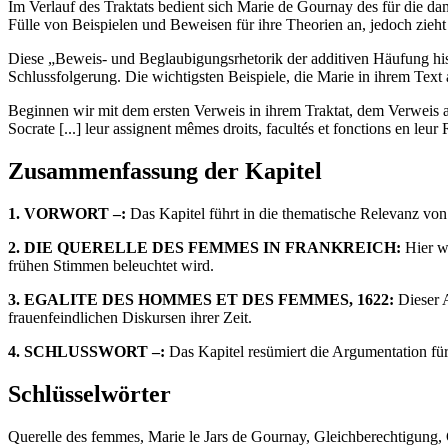
Im Verlauf des Traktats bedient sich Marie de Gournay des für die dam
Fülle von Beispielen und Beweisen für ihre Theorien an, jedoch zieht 
Diese „Beweis- und Beglaubigungsrhetorik der additiven Häufung hist
Schlussfolgerung. Die wichtigsten Beispiele, die Marie in ihrem Text
Beginnen wir mit dem ersten Verweis in ihrem Traktat, dem Verweis au
Socrate [...] leur assignent mêmes droits, facultés et fonctions en leur 
Zusammenfassung der Kapitel
1. VORWORT –:
Das Kapitel führt in die thematische Relevanz von
2. DIE QUERELLE DES FEMMES IN FRANKREICH:
Hier we
frühen Stimmen beleuchtet wird.
3. EGALITE DES HOMMES ET DES FEMMES, 1622:
Dieser A
frauenfeindlichen Diskursen ihrer Zeit.
4. SCHLUSSWORT –:
Das Kapitel resümiert die Argumentation für 
Schlüsselwörter
Querelle des femmes, Marie le Jars de Gournay, Gleichberechtigung, G