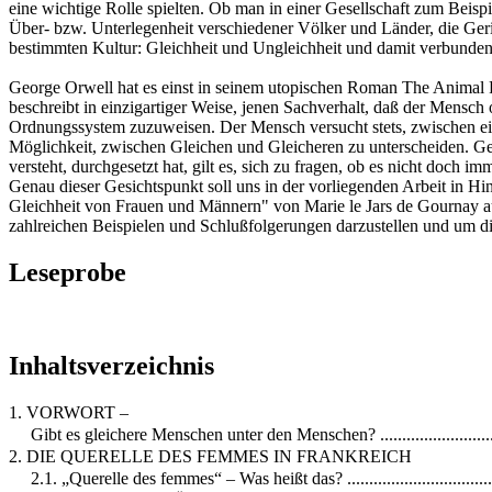
eine wichtige Rolle spielten. Ob man in einer Gesellschaft zum Beispi
Über- bzw. Unterlegenheit verschiedener Völker und Länder, die Geri
bestimmten Kultur: Gleichheit und Ungleichheit und damit verbunden
George Orwell hat es einst in seinem utopischen Roman The Animal Far
beschreibt in einzigartiger Weise, jenen Sachverhalt, daß der Mensch 
Ordnungssystem zuzuweisen. Der Mensch versucht stets, zwischen ein
Möglichkeit, zwischen Gleichen und Gleicheren zu unterscheiden. Gera
versteht, durchgesetzt hat, gilt es, sich zu fragen, ob es nicht doch 
Genau dieser Gesichtspunkt soll uns in der vorliegenden Arbeit in Hi
Gleichheit von Frauen und Männern" von Marie le Jars de Gournay au
zahlreichen Beispielen und Schlußfolgerungen darzustellen und um die
Leseprobe
Inhaltsverzeichnis
1. VORWORT –
Gibt es gleichere Menschen unter den Menschen? .............................
2. DIE QUERELLE DES FEMMES IN FRANKREICH
2.1. „Querelle des femmes“ – Was heißt das? ....................................