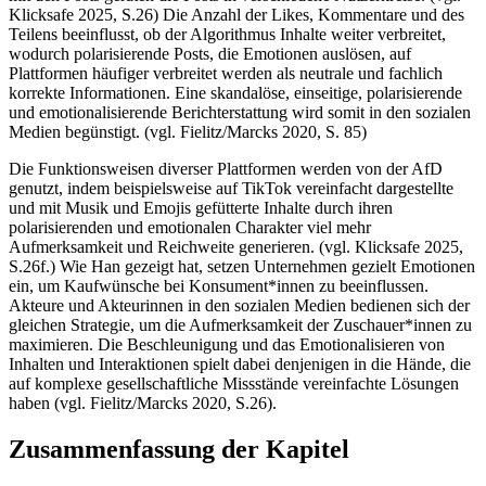
Klicksafe 2025, S.26) Die Anzahl der Likes, Kommentare und des
Teilens beeinflusst, ob der Algorithmus Inhalte weiter verbreitet,
wodurch polarisierende Posts, die Emotionen auslösen, auf
Plattformen häufiger verbreitet werden als neutrale und fachlich
korrekte Informationen. Eine skandalöse, einseitige, polarisierende
und emotionalisierende Berichterstattung wird somit in den sozialen
Medien begünstigt. (vgl. Fielitz/Marcks 2020, S. 85)
Die Funktionsweisen diverser Plattformen werden von der AfD
genutzt, indem beispielsweise auf TikTok vereinfacht dargestellte
und mit Musik und Emojis gefütterte Inhalte durch ihren
polarisierenden und emotionalen Charakter viel mehr
Aufmerksamkeit und Reichweite generieren. (vgl. Klicksafe 2025,
S.26f.) Wie Han gezeigt hat, setzen Unternehmen gezielt Emotionen
ein, um Kaufwünsche bei Konsument*innen zu beeinflussen.
Akteure und Akteurinnen in den sozialen Medien bedienen sich der
gleichen Strategie, um die Aufmerksamkeit der Zuschauer*innen zu
maximieren. Die Beschleunigung und das Emotionalisieren von
Inhalten und Interaktionen spielt dabei denjenigen in die Hände, die
auf komplexe gesellschaftliche Missstände vereinfachte Lösungen
haben (vgl. Fielitz/Marcks 2020, S.26).
Zusammenfassung der Kapitel