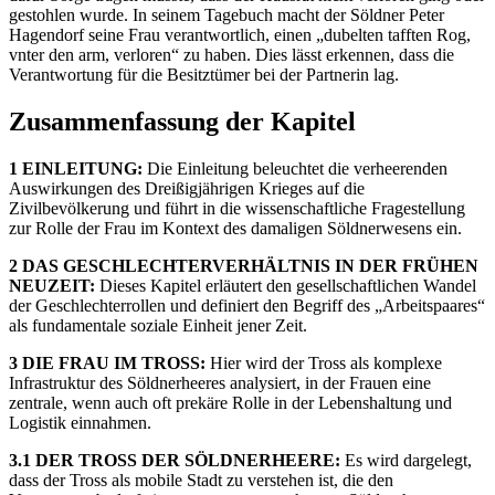
gestohlen wurde. In seinem Tagebuch macht der Söldner Peter
Hagendorf seine Frau verantwortlich, einen „dubelten tafften Rog,
vnter den arm, verloren“ zu haben. Dies lässt erkennen, dass die
Verantwortung für die Besitztümer bei der Partnerin lag.
Zusammenfassung der Kapitel
1 EINLEITUNG:
Die Einleitung beleuchtet die verheerenden
Auswirkungen des Dreißigjährigen Krieges auf die
Zivilbevölkerung und führt in die wissenschaftliche Fragestellung
zur Rolle der Frau im Kontext des damaligen Söldnerwesens ein.
2 DAS GESCHLECHTERVERHÄLTNIS IN DER FRÜHEN
NEUZEIT:
Dieses Kapitel erläutert den gesellschaftlichen Wandel
der Geschlechterrollen und definiert den Begriff des „Arbeitspaares“
als fundamentale soziale Einheit jener Zeit.
3 DIE FRAU IM TROSS:
Hier wird der Tross als komplexe
Infrastruktur des Söldnerheeres analysiert, in der Frauen eine
zentrale, wenn auch oft prekäre Rolle in der Lebenshaltung und
Logistik einnahmen.
3.1 DER TROSS DER SÖLDNERHEERE:
Es wird dargelegt,
dass der Tross als mobile Stadt zu verstehen ist, die den