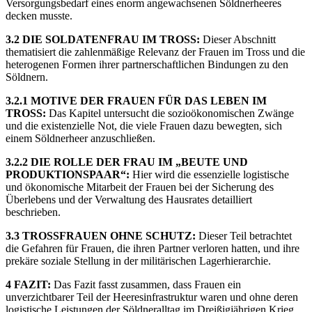
Versorgungsbedarf eines enorm angewachsenen Söldnerheeres
decken musste.
3.2 DIE SOLDATENFRAU IM TROSS:
Dieser Abschnitt
thematisiert die zahlenmäßige Relevanz der Frauen im Tross und die
heterogenen Formen ihrer partnerschaftlichen Bindungen zu den
Söldnern.
3.2.1 MOTIVE DER FRAUEN FÜR DAS LEBEN IM
TROSS:
Das Kapitel untersucht die sozioökonomischen Zwänge
und die existenzielle Not, die viele Frauen dazu bewegten, sich
einem Söldnerheer anzuschließen.
3.2.2 DIE ROLLE DER FRAU IM „BEUTE UND
PRODUKTIONSPAAR“:
Hier wird die essenzielle logistische
und ökonomische Mitarbeit der Frauen bei der Sicherung des
Überlebens und der Verwaltung des Hausrates detailliert
beschrieben.
3.3 TROSSFRAUEN OHNE SCHUTZ:
Dieser Teil betrachtet
die Gefahren für Frauen, die ihren Partner verloren hatten, und ihre
prekäre soziale Stellung in der militärischen Lagerhierarchie.
4 FAZIT:
Das Fazit fasst zusammen, dass Frauen ein
unverzichtbarer Teil der Heeresinfrastruktur waren und ohne deren
logistische Leistungen der Söldneralltag im Dreißigjährigen Krieg