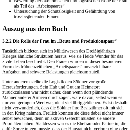
Bewertung der ökonomischen und logistischen Rolle der Frau
als Teil des „Arbeitspaares“
Untersuchung der Schutzlosigkeit und Gefährdung von
trossbegleitenden Frauen
Auszug aus dem Buch
3.2.2 Die Rolle der Frau im „Beute und Produktionspaar“
Tatsächlich bildeten sich im Militärwesen des Dreißigjährigen
Krieges ähnliche Strukturen heraus, wie sie Heide Wunder für das
zivile Leben beschreibt. Den Frauen wurden in dieser besonderen
Form des frühneuzeitlichen „Arbeitspaares“ unverzichtbare
Aufgaben und schwere Belastungen gleichsam zuteil.
Unter anderem stellte die Logistik den Söldner vor große
Herausforderungen. Sein Hab und Gut am Heimatort
zurückzulassen war nicht sicher, denn wenn dort plündernde
Männer anderer Armeen durchzogen, wäre davon, selbst wenn es
nur von geringem Wert war, nicht viel übriggeblieben. Es ist deshalb
nicht verwunderlich, dass die Söldner ihre Besitztümer oft mit sich
in den Krieg nahmen. Freilich konnten sie diese dabei nicht immer
selbst bewachen, denn im aktiven Gefecht mussten sie andere
Prioritäten haben. Stattdessen war es die Ehefrau oder Partnerin, die
dafür Sorge tragen musste, dass der Hausrat nicht verloren ging oder