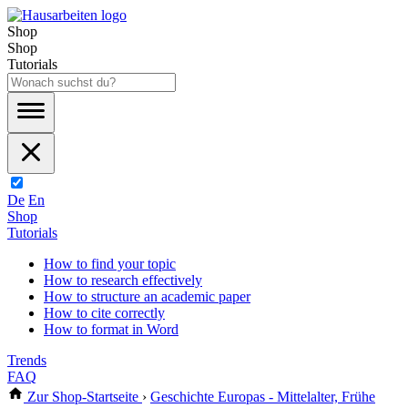
Shop
Shop
Tutorials
De
En
Shop
Tutorials
How to find your topic
How to research effectively
How to structure an academic paper
How to cite correctly
How to format in Word
Trends
FAQ
Zur Shop-Startseite
›
Geschichte Europas - Mittelalter, Frühe