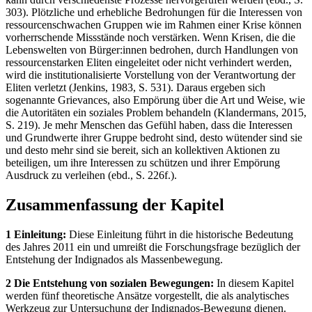
303). Plötzliche und erhebliche Bedrohungen für die Interessen von
ressourcenschwachen Gruppen wie im Rahmen einer Krise können
vorherrschende Missstände noch verstärken. Wenn Krisen, die die
Lebenswelten von Bürger:innen bedrohen, durch Handlungen von
ressourcenstarken Eliten eingeleitet oder nicht verhindert werden,
wird die institutionalisierte Vorstellung von der Verantwortung der
Eliten verletzt (Jenkins, 1983, S. 531). Daraus ergeben sich
sogenannte Grievances, also Empörung über die Art und Weise, wie
die Autoritäten ein soziales Problem behandeln (Klandermans, 2015,
S. 219). Je mehr Menschen das Gefühl haben, dass die Interessen
und Grundwerte ihrer Gruppe bedroht sind, desto wütender sind sie
und desto mehr sind sie bereit, sich an kollektiven Aktionen zu
beteiligen, um ihre Interessen zu schützen und ihrer Empörung
Ausdruck zu verleihen (ebd., S. 226f.).
Zusammenfassung der Kapitel
1 Einleitung:
Diese Einleitung führt in die historische Bedeutung
des Jahres 2011 ein und umreißt die Forschungsfrage bezüglich der
Entstehung der Indignados als Massenbewegung.
2 Die Entstehung von sozialen Bewegungen:
In diesem Kapitel
werden fünf theoretische Ansätze vorgestellt, die als analytisches
Werkzeug zur Untersuchung der Indignados-Bewegung dienen.