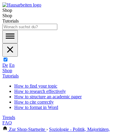
Shop
Shop
Tutorials
De
En
Shop
Tutorials
How to find your topic
How to research effectively
How to structure an academic paper
How to cite correctly
How to format in Word
Trends
FAQ
Zur Shop-Startseite
›
Soziologie - Politik, Majoritäten,