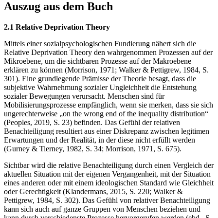
Auszug aus dem Buch
2.1 Relative Deprivation Theory
Mittels einer sozialpsychologischen Fundierung nähert sich die
Relative Deprivation Theory den wahrgenommen Prozessen auf der
Mikroebene, um die sichtbaren Prozesse auf der Makroebene
erklären zu können (Morrison, 1971; Walker & Pettigrew, 1984, S.
301). Eine grundlegende Prämisse der Theorie besagt, dass die
subjektive Wahrnehmung sozialer Ungleichheit die Entstehung
sozialer Bewegungen verursacht. Menschen sind für
Mobilisierungsprozesse empfänglich, wenn sie merken, dass sie sich
ungerechterweise „on the wrong end of the inequality distribution“
(Peoples, 2019, S. 23) befinden. Das Gefühl der relativen
Benachteiligung resultiert aus einer Diskrepanz zwischen legitimen
Erwartungen und der Realität, in der diese nicht erfüllt werden
(Gurney & Tierney, 1982, S. 34; Morrison, 1971, S. 675).
Sichtbar wird die relative Benachteiligung durch einen Vergleich der
aktuellen Situation mit der eigenen Vergangenheit, mit der Situation
eines anderen oder mit einem ideologischen Standard wie Gleichheit
oder Gerechtigkeit (Klandermans, 2015, S. 220; Walker &
Pettigrew, 1984, S. 302). Das Gefühl von relativer Benachteiligung
kann sich auch auf ganze Gruppen von Menschen beziehen und
kann durch verschiedenste Prozesse hervorgerufen werden (ebd., S.