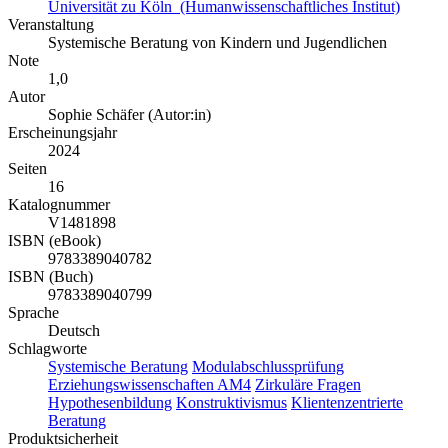
Universität zu Köln (Humanwissenschaftliches Institut)
Veranstaltung
Systemische Beratung von Kindern und Jugendlichen
Note
1,0
Autor
Sophie Schäfer (Autor:in)
Erscheinungsjahr
2024
Seiten
16
Katalognummer
V1481898
ISBN (eBook)
9783389040782
ISBN (Buch)
9783389040799
Sprache
Deutsch
Schlagworte
Systemische Beratung
Modulabschlussprüfung
Erziehungswissenschaften AM4
Zirkuläre Fragen
Hypothesenbildung
Konstruktivismus
Klientenzentrierte
Beratung
Produktsicherheit