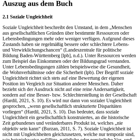
Auszug aus dem Buch
2.1 Soziale Ungleichheit
Soziale Ungleichheit beschreibt den Umstand, in dem „Menschen
aus gesellschaftlichen Gründen über bestimmte Ressourcen oder
Lebensbedingungen mehr oder weniger verfügen. Aufgrund dieses
Zustands haben sie regelmäßig bessere oder schlechtere Lebens-
und Verwirklichungschancen“ (Landeszentrale für politische
Bildung Baden-Württemberg [lpb], n.d.). Unter Ressourcen werden
zum Beispiel das Einkommen oder der Bildungsgrad verstanden.
Unter Lebensbedingungen zählen beispielsweise die Gesundheit,
die Wohnverhältnisse oder die Sicherheit (lpb). Der Begriff soziale
Ungleichheit richtet sich stets auf eine Bewertung der eigenen
Position im Vergleich zur Situation anderer Menschen. Daher
bezieht sich der Ausdruck nicht auf eine reine Andersartigkeit,
sondern auf eine Besser- bzw. Schlechterstellung in der Gesellschaft
(Hardil, 2021, S. 10). Es wird nur dann von sozialer Ungleichheit
gesprochen, „wenn gesellschaftlich strukturierte Disparitäten
vorliegen“ (Hardil, 2021, S. 10). Das bedeutet, dass soziale
Ungleichheit ein gesellschaftlich konstruiertes, an die historische
Zeit gebundenes und veränderbares Produkt ist, welches „nie
objektiv sein kann“ (Burzan, 2011, S. 7). Soziale Ungleichheit ist
nicht mit Ungleichheiten gleichzusetzen, welche nur temporär sind,
wie beispielsweise zufällige, natürliche oder persönliche Vor- und