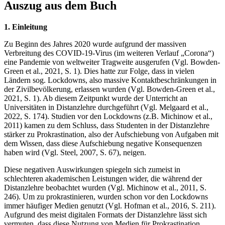
Auszug aus dem Buch
1. Einleitung
Zu Beginn des Jahres 2020 wurde aufgrund der massiven
Verbreitung des COVID-19-Virus (im weiteren Verlauf „Corona“)
eine Pandemie von weltweiter Tragweite ausgerufen (Vgl. Bowden-
Green et al., 2021, S. 1). Dies hatte zur Folge, dass in vielen
Ländern sog. Lockdowns, also massive Kontaktbeschränkungen in
der Zivilbevölkerung, erlassen wurden (Vgl. Bowden-Green et al.,
2021, S. 1). Ab diesem Zeitpunkt wurde der Unterricht an
Universitäten in Distanzlehre durchgeführt (Vgl. Melgaard et al.,
2022, S. 174). Studien vor den Lockdowns (z.B. Michinow et al.,
2011) kamen zu dem Schluss, dass Studenten in der Distanzlehre
stärker zu Prokrastination, also der Aufschiebung von Aufgaben mit
dem Wissen, dass diese Aufschiebung negative Konsequenzen
haben wird (Vgl. Steel, 2007, S. 67), neigen.
Diese negativen Auswirkungen spiegeln sich zumeist in
schlechteren akademischen Leistungen wider, die während der
Distanzlehre beobachtet wurden (Vgl. Michinow et al., 2011, S.
246). Um zu prokrastinieren, wurden schon vor den Lockdowns
immer häufiger Medien genutzt (Vgl. Hofman et al., 2016, S. 211).
Aufgrund des meist digitalen Formats der Distanzlehre lässt sich
vermuten, dass diese Nutzung von Medien für Prokrastination