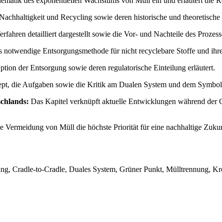
oblematik des exponentiellen Wachstums von Müll ein und erläutert die
e Nachhaltigkeit und Recycling sowie deren historische und theoretisch
hren detailliert dargestellt sowie die Vor- und Nachteile des Prozesse
s notwendige Entsorgungsmethode für nicht recyclebare Stoffe und ihr
tion der Entsorgung sowie deren regulatorische Einteilung erläutert.
ept, die Aufgaben sowie die Kritik am Dualen System und dem Symbol 
schlands:
Das Kapitel verknüpft aktuelle Entwicklungen während der 
e Vermeidung von Müll die höchste Priorität für eine nachhaltige Zukun
g, Cradle-to-Cradle, Duales System, Grüner Punkt, Mülltrennung, Krei