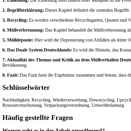
1. Einleitung:
Die Einleitung führt mittels einer Metapher in die Pr
2. Begriffserklärung:
Dieses Kapitel definiert die zentralen Begriff
3. Recycling:
Es werden verschiedene Recyclingarten, Quoten und Verfa
4. Müllverbrennung:
Das Kapitel behandelt die Müllverbrennung al
5. Mülldeponie:
Hier wird die Deponierung von Abfällen als letzte Op
6. Das Duale System Deutschlands:
Es wird die Historie, das Konz
7. Aktualität des Themas und Kritik an dem Müllverhalten Deut
Bevölkerung.
8. Fazit:
Das Fazit fasst die Ergebnisse zusammen und betont, dass di
Schlüsselwörter
Nachhaltigkeit, Recycling, Wiederverwertung, Downcycling, Upcyclin
Ressourcenschonung, Verpackungsverordnung, Umweltbelastung
Häufig gestellte Fragen
Worum geht es in der Arbeit grundlegend?