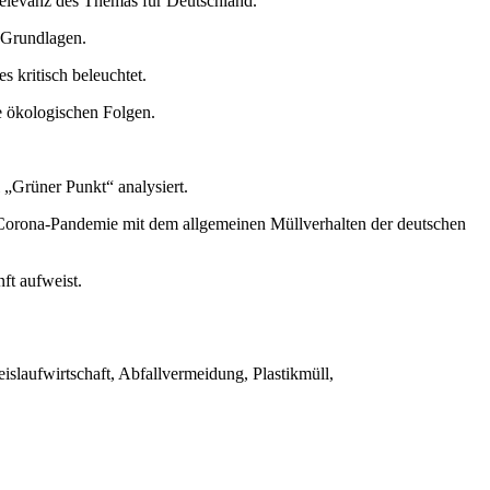
 Relevanz des Themas für Deutschland.
e Grundlagen.
s kritisch beleuchtet.
e ökologischen Folgen.
„Grüner Punkt“ analysiert.
Corona-Pandemie mit dem allgemeinen Müllverhalten der deutschen
ft aufweist.
slaufwirtschaft, Abfallvermeidung, Plastikmüll,