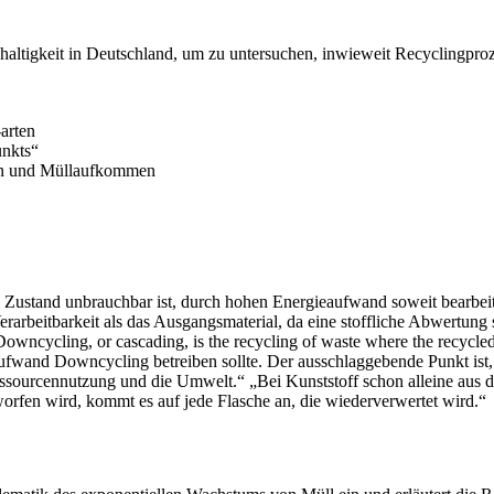
hhaltigkeit in Deutschland, um zu untersuchen, inwieweit Recyclingpr
arten
unkts“
en und Müllaufkommen
ustand unbrauchbar ist, durch hohen Energieaufwand soweit bearbeitet,
rbeitbarkeit als das Ausgangsmaterial, da eine stoffliche Abwertung st
owncycling, or cascading, is the recycling of waste where the recycled m
eaufwand Downcycling betreiben sollte. Der ausschlaggebende Punkt ist
sourcennutzung und die Umwelt.“ „Bei Kunststoff schon alleine aus de
orfen wird, kommt es auf jede Flasche an, die wiederverwertet wird.“