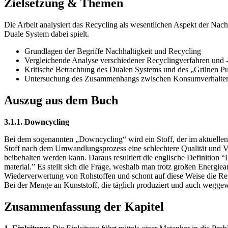
Zielsetzung & Themen
Die Arbeit analysiert das Recycling als wesentlichen Aspekt der Nac
Duale System dabei spielt.
Grundlagen der Begriffe Nachhaltigkeit und Recycling
Vergleichende Analyse verschiedener Recyclingverfahren und -
Kritische Betrachtung des Dualen Systems und des „Grünen P
Untersuchung des Zusammenhangs zwischen Konsumverhalt
Auszug aus dem Buch
3.1.1. Downcycling
Bei dem sogenannten „Downcycling“ wird ein Stoff, der im aktuellen Z
Stoff nach dem Umwandlungsprozess eine schlechtere Qualität und Vera
beibehalten werden kann. Daraus resultiert die englische Definition “D
material.” Es stellt sich die Frage, weshalb man trotz großen Energi
Wiederverwertung von Rohstoffen und schont auf diese Weise die Res
Bei der Menge an Kunststoff, die täglich produziert und auch weggew
Zusammenfassung der Kapitel