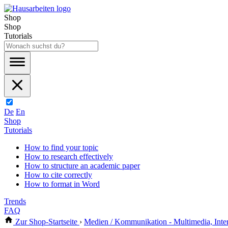
Shop
Shop
Tutorials
De
En
Shop
Tutorials
How to find your topic
How to research effectively
How to structure an academic paper
How to cite correctly
How to format in Word
Trends
FAQ
Zur Shop-Startseite
›
Medien / Kommunikation - Multimedia, Inte