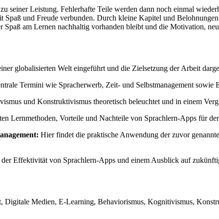
seiner Leistung. Fehlerhafte Teile werden dann noch einmal wiederholt
 mit Spaß und Freude verbunden. Durch kleine Kapitel und Belohnungen
r Spaß am Lernen nachhaltig vorhanden bleibt und die Motivation, neues
er globalisierten Welt eingeführt und die Zielsetzung der Arbeit darge
entrale Termini wie Spracherwerb, Zeit- und Selbstmanagement sowie E-
ismus und Konstruktivismus theoretisch beleuchtet und in einem Vergl
eten Lernmethoden, Vorteile und Nachteile von Sprachlern-Apps für d
management:
Hier findet die praktische Anwendung der zuvor genannten
der Effektivität von Sprachlern-Apps und einem Ausblick auf zukünft
Digitale Medien, E-Learning, Behaviorismus, Kognitivismus, Konstruk