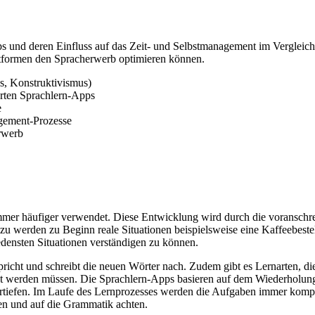
ps und deren Einfluss auf das Zeit- und Selbstmanagement im Vergleich 
attformen den Spracherwerb optimieren können.
s, Konstruktivismus)
rten Sprachlern-Apps
e
agement-Prozesse
rwerb
er häufiger verwendet. Diese Entwicklung wird durch die voranschrei
u werden zu Beginn reale Situationen beispielsweise eine Kaffeebestel
densten Situationen verständigen zu können.
icht und schreibt die neuen Wörter nach. Zudem gibt es Lernarten, die
t werden müssen. Die Sprachlern-Apps basieren auf dem Wiederholungs
rtiefen. Im Laufe des Lernprozesses werden die Aufgaben immer komp
den und auf die Grammatik achten.