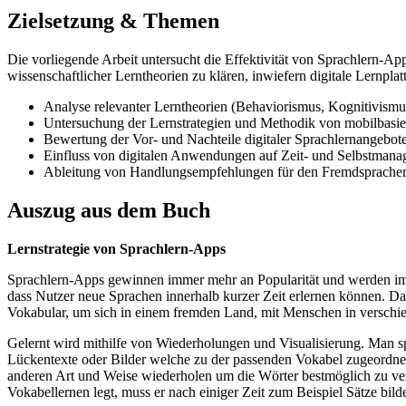
Zielsetzung & Themen
Die vorliegende Arbeit untersucht die Effektivität von Sprachlern-Ap
wissenschaftlicher Lerntheorien zu klären, inwiefern digitale Lernpl
Analyse relevanter Lerntheorien (Behaviorismus, Kognitivismu
Untersuchung der Lernstrategien und Methodik von mobilbasie
Bewertung der Vor- und Nachteile digitaler Sprachlernangebot
Einfluss von digitalen Anwendungen auf Zeit- und Selbstman
Ableitung von Handlungsempfehlungen für den Fremdsprache
Auszug aus dem Buch
Lernstrategie von Sprachlern-Apps
Sprachlern-Apps gewinnen immer mehr an Popularität und werden imm
dass Nutzer neue Sprachen innerhalb kurzer Zeit erlernen können. Daz
Vokabular, um sich in einem fremden Land, mit Menschen in verschie
Gelernt wird mithilfe von Wiederholungen und Visualisierung. Man spr
Lückentexte oder Bilder welche zu der passenden Vokabel zugeordne
anderen Art und Weise wiederholen um die Wörter bestmöglich zu ve
Vokabellernen legt, muss er nach einiger Zeit zum Beispiel Sätze bil