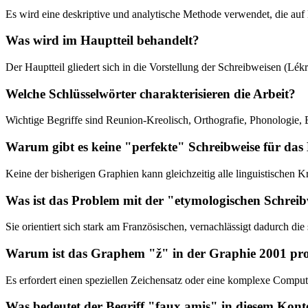
Es wird eine deskriptive und analytische Methode verwendet, die auf l
Was wird im Hauptteil behandelt?
Der Hauptteil gliedert sich in die Vorstellung der Schreibweisen (Lé
Welche Schlüsselwörter charakterisieren die Arbeit?
Wichtige Begriffe sind Reunion-Kreolisch, Orthografie, Phonologie, 
Warum gibt es keine "perfekte" Schreibweise für das 
Keine der bisherigen Graphien kann gleichzeitig alle linguistischen 
Was ist das Problem mit der "etymologischen Schrei
Sie orientiert sich stark am Französischen, vernachlässigt dadurch d
Warum ist das Graphem "ž" in der Graphie 2001 pr
Es erfordert einen speziellen Zeichensatz oder eine komplexe Compu
Was bedeutet der Begriff "faux amis" in diesem Kont