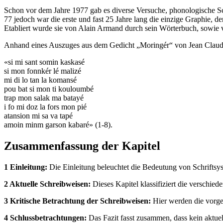
Schon vor dem Jahre 1977 gab es diverse Versuche, phonologische Sc
77 jedoch war die erste und fast 25 Jahre lang die einzige Graphie, d
Etabliert wurde sie von Alain Armand durch sein Wörterbuch, sowie 
Anhand eines Auszuges aus dem Gedicht „Moringér“ von Jean Claude 
«si mi sant somin kaskasé
si mon fonnkér lé malizé
mi di lo tan la komansé
pou bat si mon ti kouloumbé
trap mon salak ma batayé
i fo mi doz la fors mon pié
atansion mi sa va tapé
amoin minm garson kabaré» (1-8).
Zusammenfassung der Kapitel
1 Einleitung:
Die Einleitung beleuchtet die Bedeutung von Schriftsys
2 Aktuelle Schreibweisen:
Dieses Kapitel klassifiziert die verschie
3 Kritische Betrachtung der Schreibweisen:
Hier werden die vorges
4 Schlussbetrachtungen:
Das Fazit fasst zusammen, dass kein aktuel