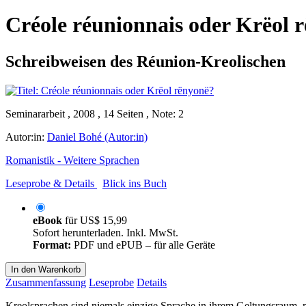
Créole réunionnais oder Krëol 
Schreibweisen des Réunion-Kreolischen
Seminararbeit , 2008 , 14 Seiten , Note: 2
Autor:in:
Daniel Bohé (Autor:in)
Romanistik - Weitere Sprachen
Leseprobe & Details
Blick ins Buch
eBook
für
US$ 15,99
Sofort herunterladen. Inkl. MwSt.
Format:
PDF und ePUB – für alle Geräte
In den Warenkorb
Zusammenfassung
Leseprobe
Details
Kreolsprachen sind niemals einzige Sprache in ihrem Geltungsraum, me