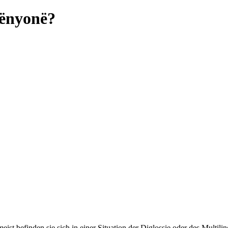
rënyonë?
ist befinden sie sich in einer Situation der Diglossie oder des Multil