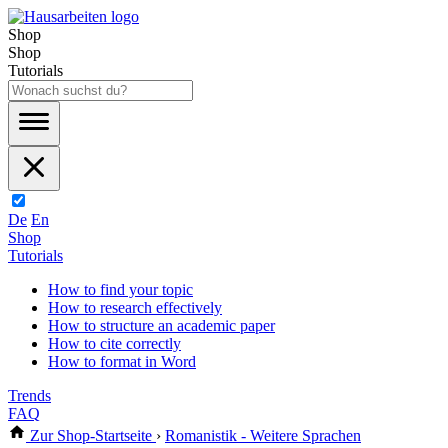
Shop
Shop
Tutorials
De
En
Shop
Tutorials
How to find your topic
How to research effectively
How to structure an academic paper
How to cite correctly
How to format in Word
Trends
FAQ
Zur Shop-Startseite
›
Romanistik - Weitere Sprachen